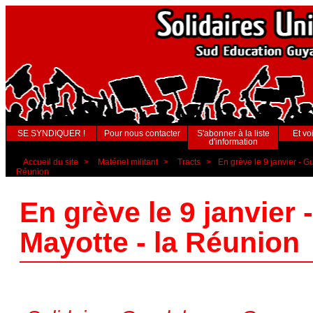
SE SYNDIQUER !
Pour nous contacter
S'abonner à la liste
Et voi
d'information
Accueil du site
>
Matériel militant
>
Tracts
>
En grève le 9 janvier - 
Réunion
En grève le 9 janvier
Mayotte - la Réunion