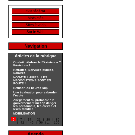
Site fédéral
Mots-clés
Sites favoris
Sur le Web
Navigation
Articles de la rubrique
On doit célébrer la Résistance ?
Résistons !
Retraites, Services publics,
Salaires
NON-TITULAIRES : LES
NEGOCIATIONS SONT EN
ROUTE !
Refuser les heures sup’
Une évaluation pour saborder
l’école
Allègement du protocole : le
gouvernement met en danger
les personnels, les élèves et
leurs familles
MOBILISATION
0
|
7
|
14
|
21
|
28
|
35
|
42
|
49
|
56
|
...
|
105
Agenda