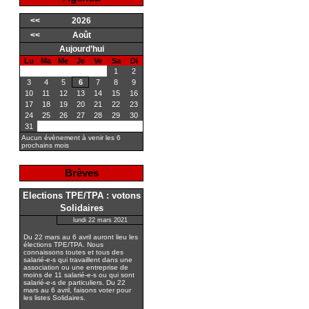
<<
2026
<<
Août
Aujourd’hui
Lu
Ma
Me
Je
Ve
Sa
Di
1
2
3
4
5
6
7
8
9
10
11
12
13
14
15
16
17
18
19
20
21
22
23
24
25
26
27
28
29
30
31
Aucun évènement à venir les 6
prochains mois
Brèves
Elections TPE/TPA : votons
Solidaires
lundi 22 mars 2021
Du 22 mars au 6 avril auront lieu les
élections TPE/TPA. Nous
connaissons toutes et tous des
salarié-e-s qui travaillent dans une
association ou une entreprise de
moins de 11 salarié-e-s ou qui sont
salarié-e-s de particuliers. Du 22
mars au 6 avril, faisons voter pour
les listes Solidaires.