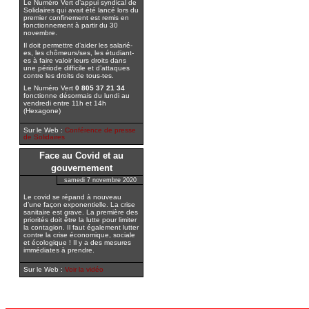
Le Numéro Vert d’appui syndical de
Solidaires qui avait été lancé lors du
premier confinement est remis en
fonctionnement à partir du 30
novembre.
Il doit permettre d’aider les salarié-
es, les chômeurs/ses, les étudiant-
es à faire valoir leurs droits dans
une période difficile et d’attaques
contre les droits de tous-tes.
Le Numéro Vert
0 805 37 21 34
fonctionne désormais du lundi au
vendredi entre 11h et 14h
(Hexagone)
Sur le Web :
Conférence de presse
de Solidaires
Face au Covid et au
gouvernement
samedi 7 novembre 2020
Le covid se répand à nouveau
d’une façon exponentielle. La crise
sanitaire est grave. La première des
priorités doit être la lutte pour limiter
la contagion. Il faut également lutter
contre la crise économique, sociale
et écologique ! Il y a des mesures
immédiates à prendre.
Sur le Web :
Voir la vidéo