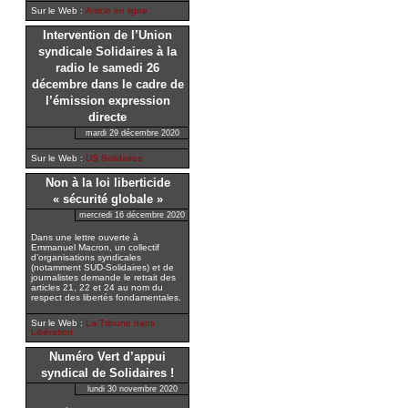
Sur le Web :
Article en ligne
Intervention de l’Union
syndicale Solidaires à la
radio le samedi 26
décembre dans le cadre de
l’émission expression
directe
mardi 29 décembre 2020
Sur le Web :
US Solidaires
Non à la loi liberticide
« sécurité globale »
mercredi 16 décembre 2020
Dans une lettre ouverte à
Emmanuel Macron, un collectif
d’organisations syndicales
(notamment SUD-Solidaires) et de
journalistes demande le retrait des
articles 21, 22 et 24 au nom du
respect des libertés fondamentales.
Sur le Web :
La Tribune dans
Libération
Numéro Vert d’appui
syndical de Solidaires !
lundi 30 novembre 2020