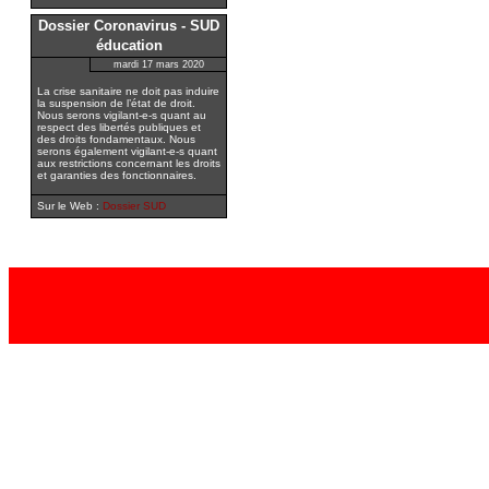
Dossier Coronavirus - SUD
éducation
mardi 17 mars 2020
La crise sanitaire ne doit pas induire
la suspension de l’état de droit.
Nous serons vigilant-e-s quant au
respect des libertés publiques et
des droits fondamentaux. Nous
serons également vigilant-e-s quant
aux restrictions concernant les droits
et garanties des fonctionnaires.
Sur le Web :
Dossier SUD