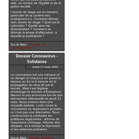
utile, au service de l’égalité et de la
justice sociale.
L’année de stage est un moment
particulier de la carrière des
enseignant-e-s. Comment débute
mon année de stage ? Quel est le
calendrier ? Quelle sera ma
rémunération ? Comment se
déroule la phase d’affectation, à
laquelle je participerai ?
Sur le Web :
La suite en
téléchargement
Dossier Coronavirus -
Solidaires
mardi 17 mars 2020
Le coronavirus est une menace et
un danger et chacun-e en prend la
mesure au fur et à mesure de la
propagation du virus de par le
monde. Mais il est légitime
d’interroger la réaction d’Emmanuel
Macron et ses annonces lors de son
intervention télévisuelle du jeudi 12
mars. Nous entrons dans une
nouvelle période. Lutte contre le
coronavirus ou régressions sociales,
ce n’est pas une alternative. Nous
continuerons à combattre les
politiques régressives : réforme de
l’assurance chômage, réforme des
retraites...et à refuser la répression
et les violences policières.
Sur le Web :
Dossier Solidaires