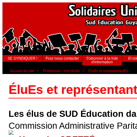
SE SYNDIQUER !
Pour nous contacter
S'abonner à la liste
Et voi
d'information
Accueil du site
>
Profession - Vos droits
>
ÉluEs et représentantEs
ÉluEs et représentan
Les élus de SUD Éducation da
Commission Administrative Parita