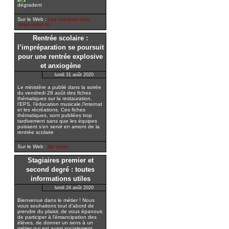
dégradent
Sur le Web :
Les résultats sont
disponibles ici
Rentrée scolaire :
l’impréparation se poursuit
pour une rentrée explosive
et anxiogène
lundi 31 août 2020
Le ministère a publié dans la soirée
du vendredi 28 août des fiches
thématiques sur la restauration,
l’EPS, l’éducation musicale,l’internat
et les récréations. Ces fiches
thématiques, sont publiées trop
tardivement sans que les équipes
puissent s’en servir en amont de la
rentrée scolaire
Sur le Web :
(la suite)
Stagiaires premier et
second degré : toutes
informations utiles
lundi 24 août 2020
Bienvenue dans le métier ! Nous
vous souhaitons tout d’abord de
prendre du plaisir, de vous épanouir,
de participer à l’émancipation des
élèves, de donner un sens à un
métier qui est aussi socialement