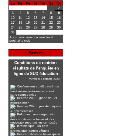
Lu
Ma
Me
Je
Ve
Sa
Di
1
2
3
4
5
6
7
8
9
10
11
12
13
14
15
16
17
18
19
20
21
22
23
24
25
26
27
28
29
30
31
Aucun évènement à venir les 6
prochains mois
Brèves
Conditions de rentrée :
résultats de l’enquête en
ligne de SUD éducation
mercredi 7 octobre 2020
Confinement et télétravail : de
nombreuses entorses au statut
sans contreparties
Rentrée 2020 : grand flou et
impréparation
Rentrée 2020 : pas de moyens
supplémentaires
Réformes : une dégradation
des conditions de travail et des
nouveaux programmes contestés
Informatique : un parc
informatique parfois vétuste
Des conditions de travail qui se