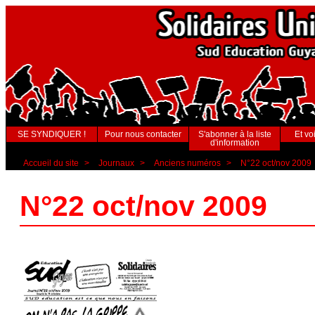
SE SYNDIQUER !
Pour nous contacter
S'abonner à la liste
Et voi
d'information
Accueil du site
>
Journaux
>
Anciens numéros
>
N°22 oct/nov 2009
N°22 oct/nov 2009