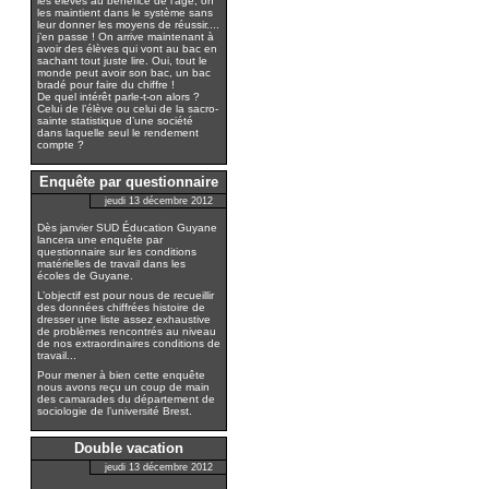
les élèves au bénéfice de l’âge, on
les maintient dans le système sans
leur donner les moyens de réussir....
j’en passe ! On arrive maintenant à
avoir des élèves qui vont au bac en
sachant tout juste lire. Oui, tout le
monde peut avoir son bac, un bac
bradé pour faire du chiffre !
De quel intérêt parle-t-on alors ?
Celui de l’élève ou celui de la sacro-
sainte statistique d’une société
dans laquelle seul le rendement
compte ?
Enquête par questionnaire
jeudi 13 décembre 2012
Dès janvier SUD Éducation Guyane
lancera une enquête par
questionnaire sur les conditions
matérielles de travail dans les
écoles de Guyane.
L’objectif est pour nous de recueillir
des données chiffrées histoire de
dresser une liste assez exhaustive
de problèmes rencontrés au niveau
de nos extraordinaires conditions de
travail...
Pour mener à bien cette enquête
nous avons reçu un coup de main
des camarades du département de
sociologie de l’université Brest.
Double vacation
jeudi 13 décembre 2012