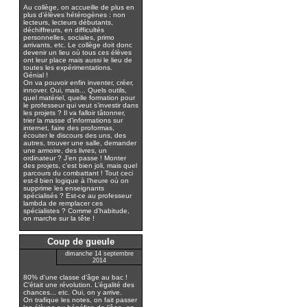
Au collège, on accueille de plus en
plus d’élèves hétérogènes : non
lecteurs, lecteurs débutants,
déchiffreurs, en difficultés
personnelles, sociales, primo
arrivants, etc. Le collège doit donc
devenir un lieu où tous ces élèves
ont leur place mais aussi le lieu de
toutes les expérimentations.
Génial !
On va pouvoir enfin inventer, créer,
innover. Oui, mais... Quels outils,
quel matériel, quelle formation pour
le professeur qui veut s’investir dans
les projets ? Il va falloir tâtonner,
trier la masse d’informations sur
internet, faire des proformas,
écouter le discours des uns, des
autres, trouver une salle, demander
une armoire, des livres, un
ordinateur ? J’en passe ! Monter
des projets, c’est bien joli, mais quel
parcours du combattant ! Tout ceci
est-il bien logique à l’heure où on
supprime les enseignants
spécialisés ? Est-ce au professeur
lambda de remplacer ces
spécialistes ? Comme d’habitude,
on marche sur la tête !
Coup de gueule
dimanche 14 septembre
2014
80% d’une classe d’âge au bac !
C’était une révolution. L’égalité des
chances... etc. Oui, on y arrive.
On trafique les notes, on fait passer