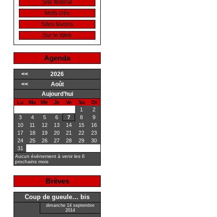
Site fédéral
Mots-clés
Sites favoris
Sur le Web
Agenda
<<
2026
<<
Août
Aujourd’hui
Lu
Ma
Me
Je
Ve
Sa
Di
1
2
3
4
5
6
7
8
9
10
11
12
13
14
15
16
17
18
19
20
21
22
23
24
25
26
27
28
29
30
31
Aucun évènement à venir les 6
prochains mois
Brèves
Coup de gueule… bis
dimanche 14 septembre
2014