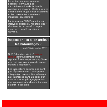
Le recteur est revenu sur sa
position : il n’y aura pas
d’expérimentation de la double
vacation en Guyane. Reste que des
enfants sont toujours non scolarisés
et les constructions scolaires
manquent cruellement.
La fédération SUD Éducation va
intervenir auprès du ministère pour
réaffirmer la nécessité d’un plan
d’urgence pour l’éducation en
Guyane.
Inspection : et si on arrêtait
les bidouillages ?
jeudi 13 décembre 2012
SUD Éducation vient d’
écrire au
recteur
pour lui demander de
rappeler à ses Inspecteurs qu’ils ne
peuvent pas faire n’importe quoi en
matière d’inspection.
Les inspections surprises ne sont
pas réglementaires. Les rapports
d’inspection doivent être adressés
aux intéressés dans un délai d’un
mois et la note pédagogique doit
être communiquée dans le trimestre
qui suit l’inspection.