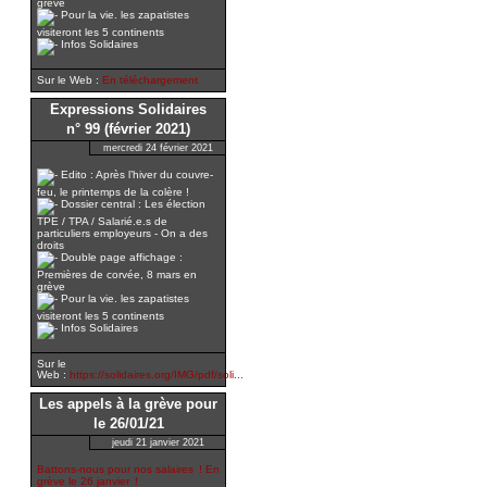
grève
Pour la vie. les zapatistes
visiteront les 5 continents
Infos Solidaires
Sur le Web :
En téléchargement
Expressions Solidaires
n° 99 (février 2021)
mercredi 24 février 2021
Edito : Après l’hiver du couvre-
feu, le printemps de la colère !
Dossier central : Les élection
TPE / TPA / Salarié.e.s de
particuliers employeurs - On a des
droits
Double page affichage :
Premières de corvée, 8 mars en
grève
Pour la vie. les zapatistes
visiteront les 5 continents
Infos Solidaires
Sur le
Web :
https://solidaires.org/IMG/pdf/soli...
Les appels à la grève pour
le 26/01/21
jeudi 21 janvier 2021
Battons-nous pour nos salaires ! En
grève le 26 janvier !