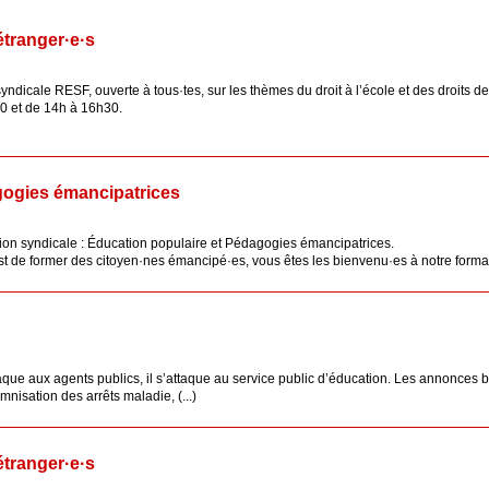
étranger·e·s
cale RESF, ouverte à tous·tes, sur les thèmes du droit à l’école et des droits des
30 et de 14h à 16h30.
gogies émancipatrices
on syndicale : Éducation populaire et Pédagogies émancipatrices.
 de former des citoyen·nes émancipé·es, vous êtes les bienvenu·es à notre formation
ttaque aux agents publics, il s’attaque au service public d’éducation. Les annonces
nisation des arrêts maladie, (...)
étranger·e·s