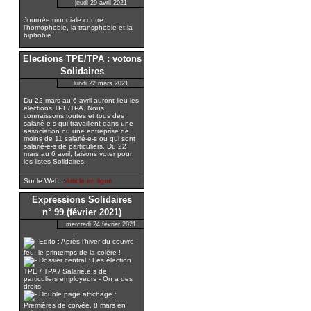
jeudi 29 avril 2021
Journée mondiale contre
l’homophobie, la transphobie et la
biphobie
Elections TPE/TPA : votons
Solidaires
lundi 22 mars 2021
Du 22 mars au 6 avril auront lieu les
élections TPE/TPA. Nous
connaissons toutes et tous des
salarié-e-s qui travaillent dans une
association ou une entreprise de
moins de 11 salarié-e-s ou qui sont
salarié-e-s de particuliers. Du 22
mars au 6 avril, faisons voter pour
les listes Solidaires.
Sur le Web :
Article en ligne
Expressions Solidaires
n° 99 (février 2021)
mercredi 24 février 2021
Edito : Après l’hiver du couvre-
feu, le printemps de la colère !
Dossier central : Les élection
TPE / TPA / Salarié.e.s de
particuliers employeurs - On a des
droits
Double page affichage :
Premières de corvée, 8 mars en