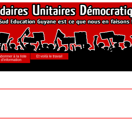
abonner à la liste
Et voilà le travail
d'information