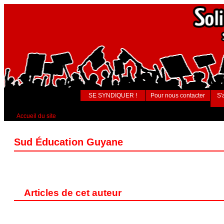
SE SYNDIQUER !
Pour nous contacter
S'
Accueil du site
Sud Éducation Guyane
Articles de cet auteur