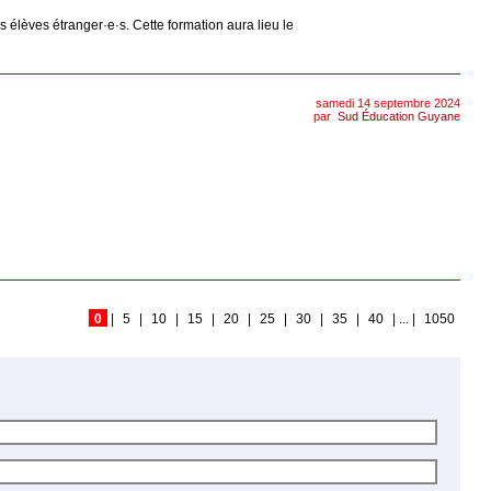
 élèves étranger·e·s. Cette formation aura lieu le
samedi 14 septembre 2024
par
Sud Éducation Guyane
0
|
5
|
10
|
15
|
20
|
25
|
30
|
35
|
40
|
...
|
1050