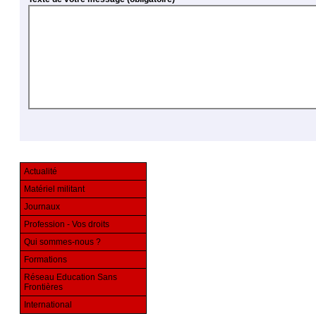
Actualité
Matériel militant
Journaux
Profession - Vos droits
Qui sommes-nous ?
Formations
Réseau Education Sans
Frontières
International