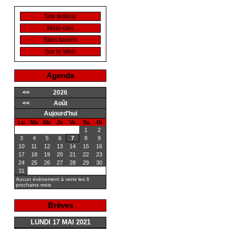
Site fédéral
Mots-clés
Sites favoris
Sur le Web
Agenda
<<
2026
<<
Août
Aujourd’hui
Lu
Ma
Me
Je
Ve
Sa
Di
1
2
3
4
5
6
7
8
9
10
11
12
13
14
15
16
17
18
19
20
21
22
23
24
25
26
27
28
29
30
31
Aucun évènement à venir les 6
prochains mois
Brèves
LUNDI 17 MAI 2021