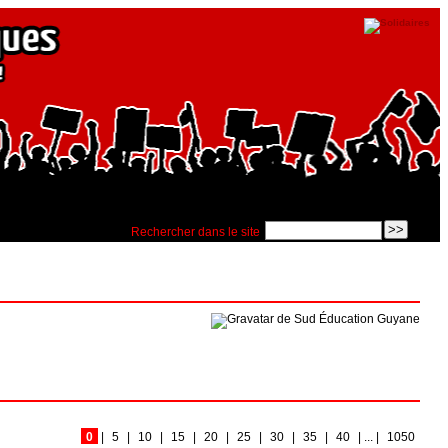
Rechercher dans le site
0
|
5
|
10
|
15
|
20
|
25
|
30
|
35
|
40
|
...
|
1050