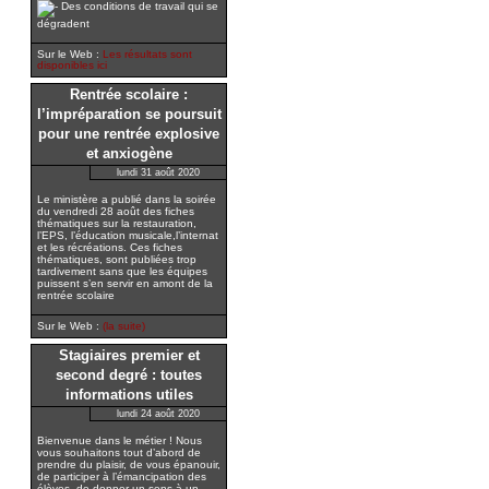
Des conditions de travail qui se
dégradent
Sur le Web :
Les résultats sont
disponibles ici
Rentrée scolaire :
l’impréparation se poursuit
pour une rentrée explosive
et anxiogène
lundi 31 août 2020
Le ministère a publié dans la soirée
du vendredi 28 août des fiches
thématiques sur la restauration,
l’EPS, l’éducation musicale,l’internat
et les récréations. Ces fiches
thématiques, sont publiées trop
tardivement sans que les équipes
puissent s’en servir en amont de la
rentrée scolaire
Sur le Web :
(la suite)
Stagiaires premier et
second degré : toutes
informations utiles
lundi 24 août 2020
Bienvenue dans le métier ! Nous
vous souhaitons tout d’abord de
prendre du plaisir, de vous épanouir,
de participer à l’émancipation des
élèves, de donner un sens à un