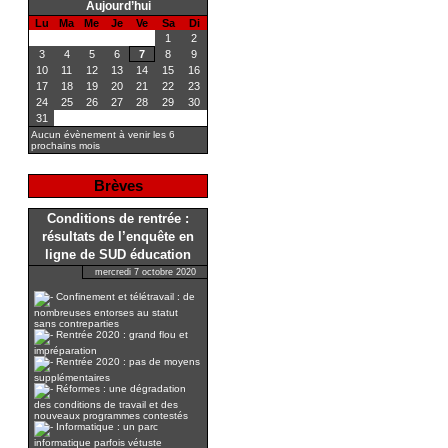
Aujourd’hui
Lu
Ma
Me
Je
Ve
Sa
Di
1
2
3
4
5
6
7
8
9
10
11
12
13
14
15
16
17
18
19
20
21
22
23
24
25
26
27
28
29
30
31
Aucun évènement à venir les 6
prochains mois
Brèves
Conditions de rentrée :
résultats de l’enquête en
ligne de SUD éducation
mercredi 7 octobre 2020
Confinement et télétravail : de
nombreuses entorses au statut
sans contreparties
Rentrée 2020 : grand flou et
impréparation
Rentrée 2020 : pas de moyens
supplémentaires
Réformes : une dégradation
des conditions de travail et des
nouveaux programmes contestés
Informatique : un parc
informatique parfois vétuste