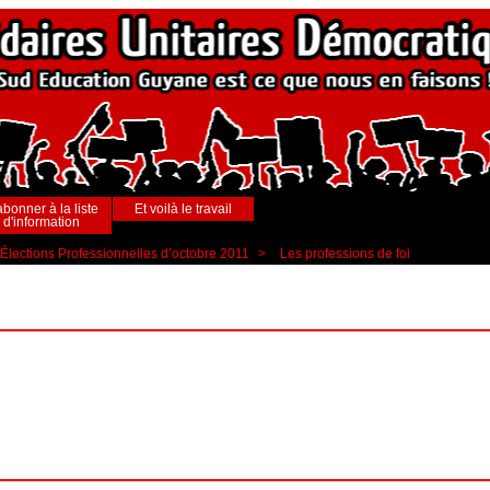
abonner à la liste
Et voilà le travail
d'information
Élections Professionnelles d’octobre 2011
>
Les professions de foi