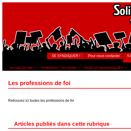
SE SYNDIQUER !
Pour nous contacter
S'
Accueil du site
>
Profession - Vos droits
>
ÉluEs et représentantEs
>
Les professions de foi
Retrouvez ici toutes les professions de foi
Articles publiés dans cette rubrique