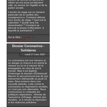
métier qui est aussi socialement
utile, au service de l’égalité et de la
justice sociale.
L’année de stage est un moment
particulier de la carrière des
enseignant-e-s. Comment débute
mon année de stage ? Quel est le
calendrier ? Quelle sera ma
rémunération ? Comment se
déroule la phase d’affectation, à
laquelle je participerai ?
Sur le Web :
La suite en
téléchargement
Dossier Coronavirus -
Solidaires
mardi 17 mars 2020
Le coronavirus est une menace et
un danger et chacun-e en prend la
mesure au fur et à mesure de la
propagation du virus de par le
monde. Mais il est légitime
d’interroger la réaction d’Emmanuel
Macron et ses annonces lors de son
intervention télévisuelle du jeudi 12
mars. Nous entrons dans une
nouvelle période. Lutte contre le
coronavirus ou régressions sociales,
ce n’est pas une alternative. Nous
continuerons à combattre les
politiques régressives : réforme de
l’assurance chômage, réforme des
retraites...et à refuser la répression
et les violences policières.