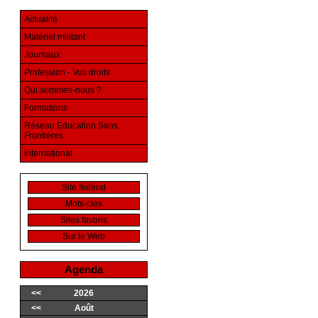
Actualité
Matériel militant
Journaux
Profession - Vos droits
Qui sommes-nous ?
Formations
Réseau Education Sans
Frontières
International
Site fédéral
Mots-clés
Sites favoris
Sur le Web
Agenda
<<
2026
<<
Août