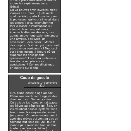
ont leur place mais aussi le lieu de
toutes les expérimentations.
Génial !
On va pouvoir enfin inventer, créer,
innover. Oui, mais... Quels outils,
quel matériel, quelle formation pour
le professeur qui veut s’investir dans
les projets ? Il va falloir tâtonner,
trier la masse d’informations sur
internet, faire des proformas,
écouter le discours des uns, des
autres, trouver une salle, demander
une armoire, des livres, un
ordinateur ? J’en passe ! Monter
des projets, c’est bien joli, mais quel
parcours du combattant ! Tout ceci
est-il bien logique à l’heure où on
supprime les enseignants
spécialisés ? Est-ce au professeur
lambda de remplacer ces
spécialistes ? Comme d’habitude,
on marche sur la tête !
Coup de gueule
dimanche 14 septembre
2014
80% d’une classe d’âge au bac !
C’était une révolution. L’égalité des
chances... etc. Oui, on y arrive.
On trafique les notes, on fait passer
les élèves au bénéfice de l’âge, on
les maintient dans le système sans
leur donner les moyens de réussir....
j’en passe ! On arrive maintenant à
avoir des élèves qui vont au bac en
sachant tout juste lire. Oui, tout le
monde peut avoir son bac, un bac
bradé pour faire du chiffre !