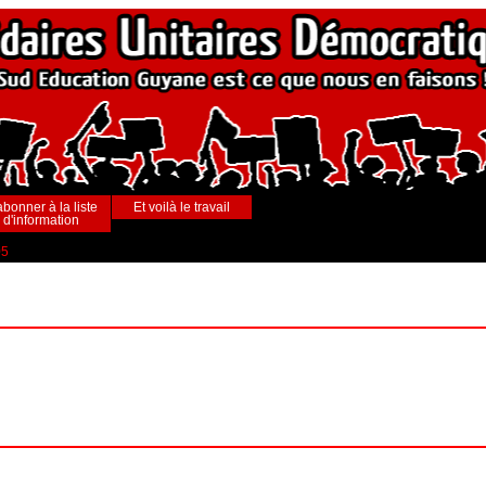
abonner à la liste
Et voilà le travail
d'information
05