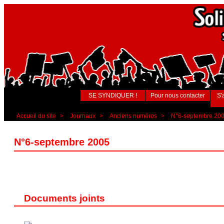
SE SYNDIQUER !
Pour nous contacter
S'
Accueil du site
>
Journaux
>
Anciens numéros
>
N°6-septembre 20
N°6-septembre 2005
Documents joints