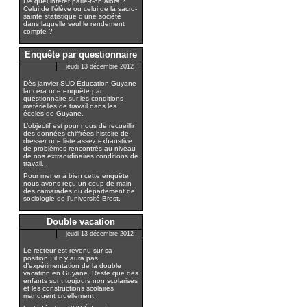
De quel intérêt parle-t-on alors ?
Celui de l’élève ou celui de la sacro-
sainte statistique d’une société
dans laquelle seul le rendement
compte ?
Enquête par questionnaire
jeudi 13 décembre 2012
Dès janvier SUD Éducation Guyane
lancera une enquête par
questionnaire sur les conditions
matérielles de travail dans les
écoles de Guyane.
L’objectif est pour nous de recueillir
des données chiffrées histoire de
dresser une liste assez exhaustive
de problèmes rencontrés au niveau
de nos extraordinaires conditions de
travail...
Pour mener à bien cette enquête
nous avons reçu un coup de main
des camarades du département de
sociologie de l’université Brest.
Double vacation
jeudi 13 décembre 2012
Le recteur est revenu sur sa
position : il n’y aura pas
d’expérimentation de la double
vacation en Guyane. Reste que des
enfants sont toujours non scolarisés
et les constructions scolaires
manquent cruellement.