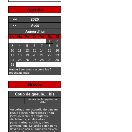
Agenda
<<
2026
<<
Août
Aujourd’hui
Lu
Ma
Me
Je
Ve
Sa
Di
1
2
3
4
5
6
7
8
9
10
11
12
13
14
15
16
17
18
19
20
21
22
23
24
25
26
27
28
29
30
31
Aucun évènement à venir les 6
prochains mois
Brèves
Coup de gueule… bis
dimanche 14 septembre
2014
Au collège, on accueille de plus en
plus d’élèves hétérogènes : non
lecteurs, lecteurs débutants,
déchiffreurs, en difficultés
personnelles, sociales, primo
arrivants, etc. Le collège doit donc
devenir un lieu où tous ces élèves