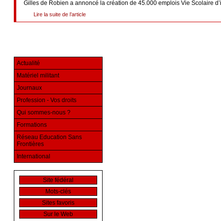
Gilles de Robien a annoncé la création de 45.000 emplois Vie Scolaire d’
Lire la suite de l’article
Actualité
Matériel militant
Journaux
Profession - Vos droits
Qui sommes-nous ?
Formations
Réseau Education Sans
Frontières
International
Site fédéral
Mots-clés
Sites favoris
Sur le Web