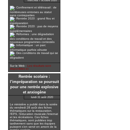
mercredi 7 octobre 2020
Confinement et télétravail : de
nombreuses entorses au statut
sans contreparties
Rentrée 2020 : grand flou et
impréparation
Rentrée 2020 : pas de moyens
supplémentaires
Réformes : une dégradation
des conditions de travail et des
nouveaux programmes contestés
Informatique : un parc
informatique parfois vétuste
Des conditions de travail qui se
dégradent
Sur le Web :
Les résultats sont
disponibles ici
Rentrée scolaire :
l’impréparation se poursuit
pour une rentrée explosive
et anxiogène
lundi 31 août 2020
Le ministère a publié dans la soirée
du vendredi 28 août des fiches
thématiques sur la restauration,
l’EPS, l’éducation musicale,l’internat
et les récréations. Ces fiches
thématiques, sont publiées trop
tardivement sans que les équipes
puissent s’en servir en amont de la
rentrée scolaire