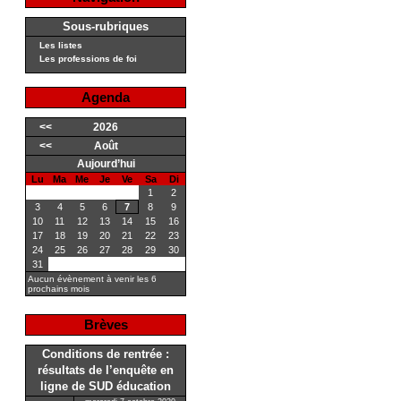
Sous-rubriques
Les listes
Les professions de foi
Agenda
<<
2026
<<
Août
Aujourd’hui
Lu
Ma
Me
Je
Ve
Sa
Di
1
2
3
4
5
6
7
8
9
10
11
12
13
14
15
16
17
18
19
20
21
22
23
24
25
26
27
28
29
30
31
Aucun évènement à venir les 6
prochains mois
Brèves
Conditions de rentrée :
résultats de l’enquête en
ligne de SUD éducation