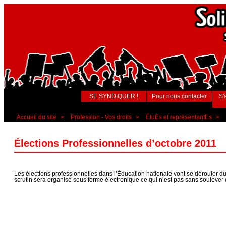
SE SYNDIQUER !
Pour nous contacter
S'
Accueil du site
>
Profession - Vos droits
>
ÉluEs et représentantEs
>
Élections Professionnelles d’octobre 2011
Les élections professionnelles dans l’Éducation nationale vont se dérouler d
scrutin sera organisé sous forme électronique ce qui n’est pas sans soulever