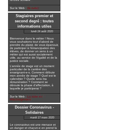
Sur le Web :
(la suite)
Stagiaires premier et
second degré : toutes
informations utiles
lundi 24 août 2020
Bienvenue dans le métier ! Nous
vous souhaitons tout d’abord de
prendre du plaisir, de vous épanouir,
de participer à l’émancipation des
élèves, de donner un sens à un
métier qui est aussi socialement
utile, au service de l’égalité et de la
justice sociale.
L’année de stage est un moment
particulier de la carrière des
enseignant-e-s. Comment débute
mon année de stage ? Quel est le
calendrier ? Quelle sera ma
rémunération ? Comment se
déroule la phase d’affectation, à
laquelle je participerai ?
Sur le Web :
La suite en
téléchargement
Dossier Coronavirus -
Solidaires
mardi 17 mars 2020
Le coronavirus est une menace et
un danger et chacun-e en prend la