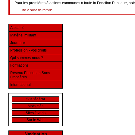
Pour les premières élections communes à toute la Fonction Publique, notre
Lire la suite de l’article
Actualité
Matériel militant
Journaux
Profession - Vos droits
Qui sommes-nous ?
Formations
Réseau Education Sans
Frontières
International
Site fédéral
Mots-clés
Sites favoris
Sur le Web
Navigation