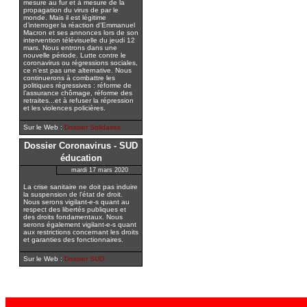
mesure au fur et à mesure de la
propagation du virus de par le
monde. Mais il est légitime
d’interroger la réaction d’Emmanuel
Macron et ses annonces lors de son
intervention télévisuelle du jeudi 12
mars. Nous entrons dans une
nouvelle période. Lutte contre le
coronavirus ou régressions sociales,
ce n’est pas une alternative. Nous
continuerons à combattre les
politiques régressives : réforme de
l’assurance chômage, réforme des
retraites...et à refuser la répression
et les violences policières.
Sur le Web :
Dossier Solidaires
Dossier Coronavirus - SUD
éducation
mardi 17 mars 2020
La crise sanitaire ne doit pas induire
la suspension de l’état de droit.
Nous serons vigilant-e-s quant au
respect des libertés publiques et
des droits fondamentaux. Nous
serons également vigilant-e-s quant
aux restrictions concernant les droits
et garanties des fonctionnaires.
Sur le Web :
Dossier SUD