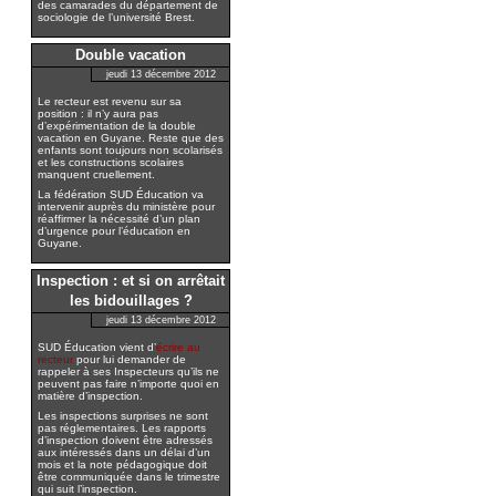
des camarades du département de
sociologie de l’université Brest.
Double vacation
jeudi 13 décembre 2012
Le recteur est revenu sur sa
position : il n’y aura pas
d’expérimentation de la double
vacation en Guyane. Reste que des
enfants sont toujours non scolarisés
et les constructions scolaires
manquent cruellement.
La fédération SUD Éducation va
intervenir auprès du ministère pour
réaffirmer la nécessité d’un plan
d’urgence pour l’éducation en
Guyane.
Inspection : et si on arrêtait
les bidouillages ?
jeudi 13 décembre 2012
SUD Éducation vient d’
écrire au
recteur
pour lui demander de
rappeler à ses Inspecteurs qu’ils ne
peuvent pas faire n’importe quoi en
matière d’inspection.
Les inspections surprises ne sont
pas réglementaires. Les rapports
d’inspection doivent être adressés
aux intéressés dans un délai d’un
mois et la note pédagogique doit
être communiquée dans le trimestre
qui suit l’inspection.