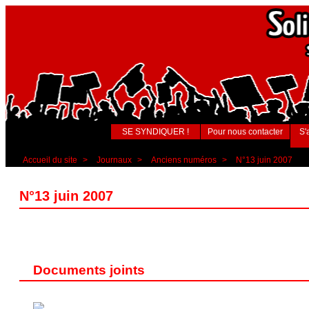
SE SYNDIQUER !
Pour nous contacter
S'
Accueil du site
>
Journaux
>
Anciens numéros
>
N°13 juin 2007
N°13 juin 2007
Documents joints