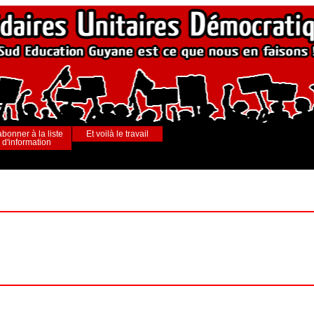
abonner à la liste
Et voilà le travail
d'information