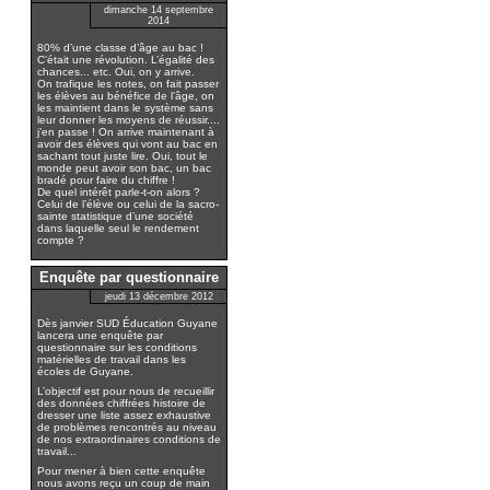
dimanche 14 septembre
2014
80% d’une classe d’âge au bac !
C’était une révolution. L’égalité des
chances... etc. Oui, on y arrive.
On trafique les notes, on fait passer
les élèves au bénéfice de l’âge, on
les maintient dans le système sans
leur donner les moyens de réussir....
j’en passe ! On arrive maintenant à
avoir des élèves qui vont au bac en
sachant tout juste lire. Oui, tout le
monde peut avoir son bac, un bac
bradé pour faire du chiffre !
De quel intérêt parle-t-on alors ?
Celui de l’élève ou celui de la sacro-
sainte statistique d’une société
dans laquelle seul le rendement
compte ?
Enquête par questionnaire
jeudi 13 décembre 2012
Dès janvier SUD Éducation Guyane
lancera une enquête par
questionnaire sur les conditions
matérielles de travail dans les
écoles de Guyane.
L’objectif est pour nous de recueillir
des données chiffrées histoire de
dresser une liste assez exhaustive
de problèmes rencontrés au niveau
de nos extraordinaires conditions de
travail...
Pour mener à bien cette enquête
nous avons reçu un coup de main