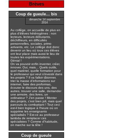
Brèves
Coup de gueule… bis
dimanche 14 septembre
2014
Au collège, on accueille de plus en
plus d’élèves hétérogènes : non
lecteurs, lecteurs débutants,
déchiffreurs, en difficultés
personnelles, sociales, primo
arrivants, etc. Le collège doit donc
devenir un lieu où tous ces élèves
ont leur place mais aussi le lieu de
toutes les expérimentations.
Génial !
On va pouvoir enfin inventer, créer,
innover. Oui, mais... Quels outils,
quel matériel, quelle formation pour
le professeur qui veut s’investir dans
les projets ? Il va falloir tâtonner,
trier la masse d’informations sur
internet, faire des proformas,
écouter le discours des uns, des
autres, trouver une salle, demander
une armoire, des livres, un
ordinateur ? J’en passe ! Monter
des projets, c’est bien joli, mais quel
parcours du combattant ! Tout ceci
est-il bien logique à l’heure où on
supprime les enseignants
spécialisés ? Est-ce au professeur
lambda de remplacer ces
spécialistes ? Comme d’habitude,
on marche sur la tête !
Coup de gueule