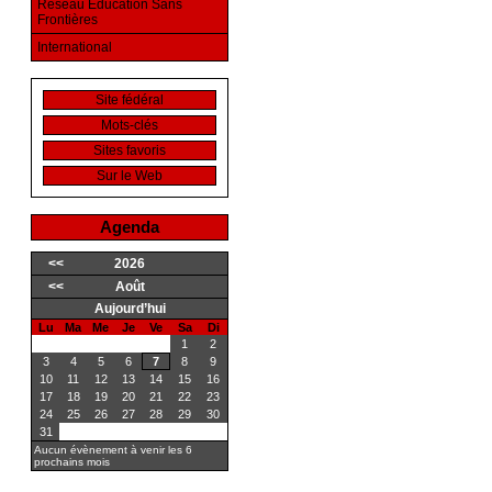
Réseau Education Sans
Frontières
International
Site fédéral
Mots-clés
Sites favoris
Sur le Web
Agenda
<<
2026
<<
Août
Aujourd’hui
Lu
Ma
Me
Je
Ve
Sa
Di
1
2
3
4
5
6
7
8
9
10
11
12
13
14
15
16
17
18
19
20
21
22
23
24
25
26
27
28
29
30
31
Aucun évènement à venir les 6
prochains mois