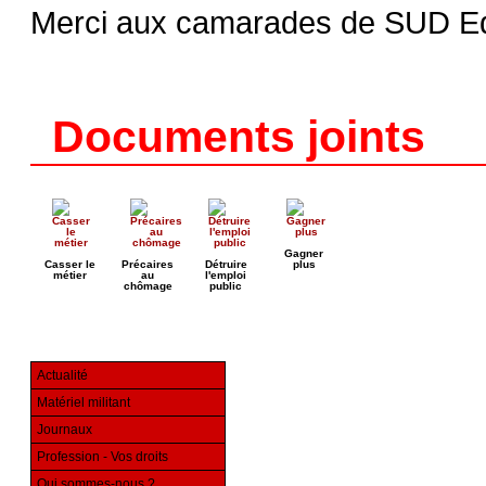
Merci aux camarades de SUD Edu
Documents joints
Gagner
Casser le
Précaires
Détruire
plus
métier
au
l'emploi
chômage
public
Actualité
Matériel militant
Journaux
Profession - Vos droits
Qui sommes-nous ?