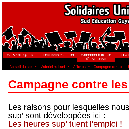
SE SYNDIQUER !
Pour nous contacter
S'abonner à la liste
Et voi
d'information
Accueil du site
>
Matériel militant
>
Affiches
>
Campagne contre les 
Campagne contre les
Les raisons pour lesquelles nou
sup’ sont développées ici :
Les heures sup’ tuent l’emploi !