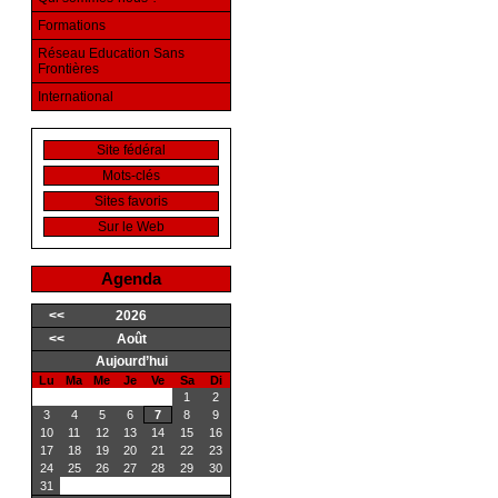
Formations
Réseau Education Sans
Frontières
International
Site fédéral
Mots-clés
Sites favoris
Sur le Web
Agenda
<<
2026
<<
Août
Aujourd’hui
Lu
Ma
Me
Je
Ve
Sa
Di
1
2
3
4
5
6
7
8
9
10
11
12
13
14
15
16
17
18
19
20
21
22
23
24
25
26
27
28
29
30
31