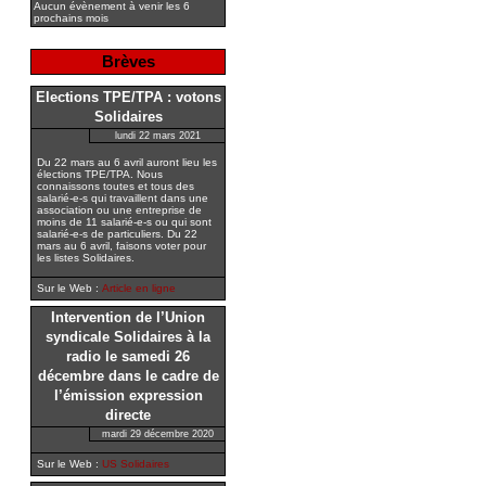
Aucun évènement à venir les 6
prochains mois
Brèves
Elections TPE/TPA : votons
Solidaires
lundi 22 mars 2021
Du 22 mars au 6 avril auront lieu les
élections TPE/TPA. Nous
connaissons toutes et tous des
salarié-e-s qui travaillent dans une
association ou une entreprise de
moins de 11 salarié-e-s ou qui sont
salarié-e-s de particuliers. Du 22
mars au 6 avril, faisons voter pour
les listes Solidaires.
Sur le Web :
Article en ligne
Intervention de l’Union
syndicale Solidaires à la
radio le samedi 26
décembre dans le cadre de
l’émission expression
directe
mardi 29 décembre 2020
Sur le Web :
US Solidaires