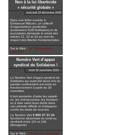
Non à la loi liberticide
« sécurité globale »
mercredi 16 décembre 2020
Dans une lettre ouverte à
Emmanuel Macron, un collectif
d’organisations syndicales
(notamment SUD-Solidaires) et de
journalistes demande le retrait des
articles 21, 22 et 24 au nom du
respect des libertés fondamentales.
Sur le Web :
La Tribune dans
Libération
Numéro Vert d’appui
syndical de Solidaires !
lundi 30 novembre 2020
Le Numéro Vert d’appui syndical de
Solidaires qui avait été lancé lors du
premier confinement est remis en
fonctionnement à partir du 30
novembre.
Il doit permettre d’aider les salarié-
es, les chômeurs/ses, les étudiant-
es à faire valoir leurs droits dans
une période difficile et d’attaques
contre les droits de tous-tes.
Le Numéro Vert
0 805 37 21 34
fonctionne désormais du lundi au
vendredi entre 11h et 14h
(Hexagone)
Sur le Web :
Conférence de presse