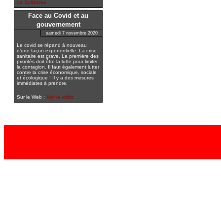
de Solidaires
Face au Covid et au
gouvernement
samedi 7 novembre 2020
Le covid se répand à nouveau
d’une façon exponentielle. La crise
sanitaire est grave. La première des
priorités doit être la lutte pour limiter
la contagion. Il faut également lutter
contre la crise économique, sociale
et écologique ! Il y a des mesures
immédiates à prendre.
Sur le Web :
Voir la vidéo