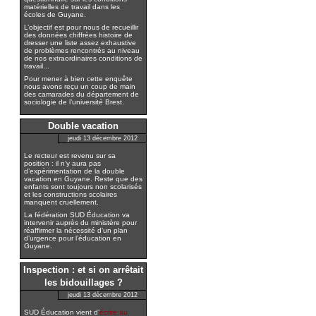
matérielles de travail dans les
écoles de Guyane.
L’objectif est pour nous de recueillir
des données chiffrées histoire de
dresser une liste assez exhaustive
de problèmes rencontrés au niveau
de nos extraordinaires conditions de
travail...
Pour mener à bien cette enquête
nous avons reçu un coup de main
des camarades du département de
sociologie de l’université Brest.
Double vacation
jeudi 13 décembre 2012
Le recteur est revenu sur sa
position : il n’y aura pas
d’expérimentation de la double
vacation en Guyane. Reste que des
enfants sont toujours non scolarisés
et les constructions scolaires
manquent cruellement.
La fédération SUD Éducation va
intervenir auprès du ministère pour
réaffirmer la nécessité d’un plan
d’urgence pour l’éducation en
Guyane.
Inspection : et si on arrêtait
les bidouillages ?
jeudi 13 décembre 2012
SUD Éducation vient d’
écrire au