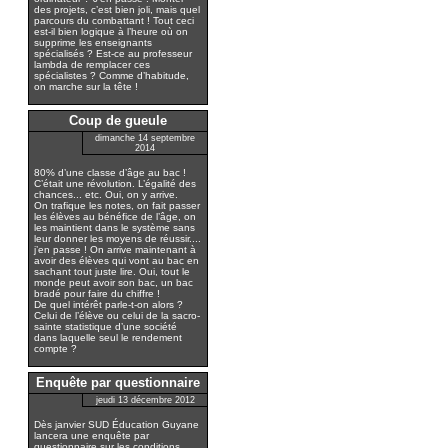
des projets, c’est bien joli, mais quel
parcours du combattant ! Tout ceci
est-il bien logique à l’heure où on
supprime les enseignants
spécialisés ? Est-ce au professeur
lambda de remplacer ces
spécialistes ? Comme d’habitude,
on marche sur la tête !
Coup de gueule
dimanche 14 septembre
2014
80% d’une classe d’âge au bac !
C’était une révolution. L’égalité des
chances... etc. Oui, on y arrive.
On trafique les notes, on fait passer
les élèves au bénéfice de l’âge, on
les maintient dans le système sans
leur donner les moyens de réussir....
j’en passe ! On arrive maintenant à
avoir des élèves qui vont au bac en
sachant tout juste lire. Oui, tout le
monde peut avoir son bac, un bac
bradé pour faire du chiffre !
De quel intérêt parle-t-on alors ?
Celui de l’élève ou celui de la sacro-
sainte statistique d’une société
dans laquelle seul le rendement
compte ?
Enquête par questionnaire
jeudi 13 décembre 2012
Dès janvier SUD Éducation Guyane
lancera une enquête par
questionnaire sur les conditions