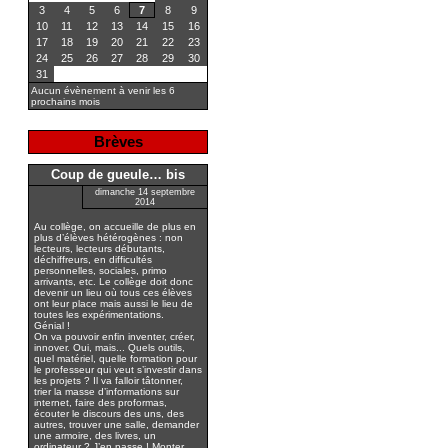
3
4
5
6
7
8
9
10
11
12
13
14
15
16
17
18
19
20
21
22
23
24
25
26
27
28
29
30
31
Aucun évènement à venir les 6
prochains mois
Brèves
Coup de gueule… bis
dimanche 14 septembre
2014
Au collège, on accueille de plus en
plus d’élèves hétérogènes : non
lecteurs, lecteurs débutants,
déchiffreurs, en difficultés
personnelles, sociales, primo
arrivants, etc. Le collège doit donc
devenir un lieu où tous ces élèves
ont leur place mais aussi le lieu de
toutes les expérimentations.
Génial !
On va pouvoir enfin inventer, créer,
innover. Oui, mais... Quels outils,
quel matériel, quelle formation pour
le professeur qui veut s’investir dans
les projets ? Il va falloir tâtonner,
trier la masse d’informations sur
internet, faire des proformas,
écouter le discours des uns, des
autres, trouver une salle, demander
une armoire, des livres, un
ordinateur ? J’en passe ! Monter