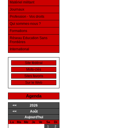
Matériel militant
Journaux
Profession - Vos droits
Qui sommes-nous ?
Formations
Réseau Education Sans
Frontières
International
Site fédéral
Mots-clés
Sites favoris
Sur le Web
Agenda
<<
2026
<<
Août
Aujourd’hui
Lu
Ma
Me
Je
Ve
Sa
Di
1
2