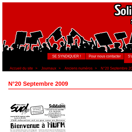
SE SYNDIQUER !
Pour nous contacter
S'
Accueil du site
>
Journaux
>
Anciens numéros
>
N°20 Septembre 2
N°20 Septembre 2009