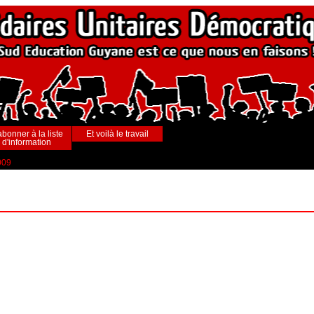
abonner à la liste
Et voilà le travail
d'information
009