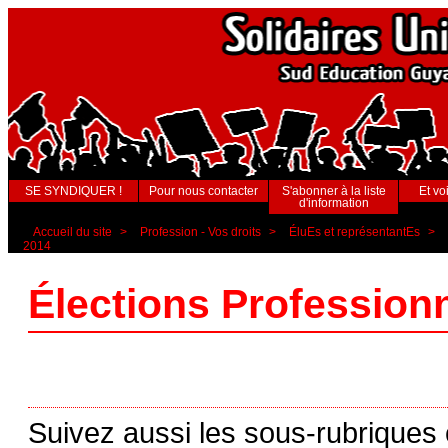
SE SYNDIQUER !
Pour nous contacter
S'abonner à la liste
Et voi
d'information
Accueil du site
>
Profession - Vos droits
>
ÉluEs et représentantEs
>
2014
Élections Profession
Suivez aussi les sous-rubriques