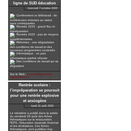
ligne de SUD éducation
mercredi 7 octobre 2020
Confinement et télétravail : de
nombreuses entorses au statut
sans contreparties
Rentrée 2020 : grand flou et
impréparation
Rentrée 2020 : pas de moyens
supplémentaires
Réformes : une dégradation
des conditions de travail et des
nouveaux programmes contestés
Informatique : un parc
informatique parfois vétuste
Des conditions de travail qui se
dégradent
Sur le Web :
Les résultats sont
disponibles ici
Rentrée scolaire :
l’impréparation se poursuit
pour une rentrée explosive
et anxiogène
lundi 31 août 2020
Le ministère a publié dans la soirée
du vendredi 28 août des fiches
thématiques sur la restauration,
l’EPS, l’éducation musicale,l’internat
et les récréations. Ces fiches
thématiques, sont publiées trop