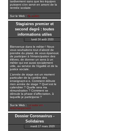
tardivement sans que les équipes
puissent s’en servir en amont de la
rentrée scolaire
Sur le Web :
(la suite)
Stagiaires premier et
second degré : toutes
informations utiles
lundi 24 août 2020
Bienvenue dans le métier ! Nous
vous souhaitons tout d’abord de
prendre du plaisir, de vous épanouir,
de participer à l’émancipation des
élèves, de donner un sens à un
métier qui est aussi socialement
utile, au service de l’égalité et de la
justice sociale.
L’année de stage est un moment
particulier de la carrière des
enseignant-e-s. Comment débute
mon année de stage ? Quel est le
calendrier ? Quelle sera ma
rémunération ? Comment se
déroule la phase d’affectation, à
laquelle je participerai ?
Sur le Web :
La suite en
téléchargement
Dossier Coronavirus -
Solidaires
mardi 17 mars 2020