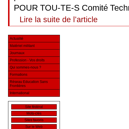
POUR TOU-TE-S Comité Techni
Lire la suite de l’article
Actualité
Matériel militant
Journaux
Profession - Vos droits
Qui sommes-nous ?
Formations
Réseau Education Sans
Frontières
International
Site fédéral
Mots-clés
Sites favoris
Sur le Web