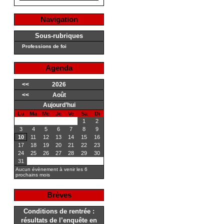
Navigation
Sous-rubriques
Professions de foi
Agenda
<<
2026
<<
Août
Aujourd’hui
Lu
Ma
Me
Je
Ve
Sa
Di
1
2
3
4
5
6
7
8
9
10
11
12
13
14
15
16
17
18
19
20
21
22
23
24
25
26
27
28
29
30
31
Aucun évènement à venir les 6
prochains mois
Brèves
Conditions de rentrée :
résultats de l’enquête en