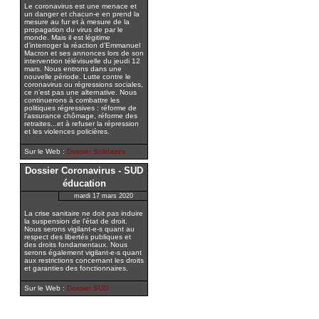
Le coronavirus est une menace et
un danger et chacun-e en prend la
mesure au fur et à mesure de la
propagation du virus de par le
monde. Mais il est légitime
d’interroger la réaction d’Emmanuel
Macron et ses annonces lors de son
intervention télévisuelle du jeudi 12
mars. Nous entrons dans une
nouvelle période. Lutte contre le
coronavirus ou régressions sociales,
ce n’est pas une alternative. Nous
continuerons à combattre les
politiques régressives : réforme de
l’assurance chômage, réforme des
retraites...et à refuser la répression
et les violences policières.
Sur le Web :
Dossier Solidaires
Dossier Coronavirus - SUD
éducation
mardi 17 mars 2020
La crise sanitaire ne doit pas induire
la suspension de l’état de droit.
Nous serons vigilant-e-s quant au
respect des libertés publiques et
des droits fondamentaux. Nous
serons également vigilant-e-s quant
aux restrictions concernant les droits
et garanties des fonctionnaires.
Sur le Web :
Dossier SUD