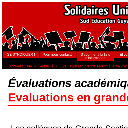
SE SYNDIQUER !
Pour nous contacter
S'abonner à la liste
Et voi
d'information
Accueil du site
>
Actualité
>
Evaluations en grande section à la "va vite"
Évaluations académi
Evaluations en grande