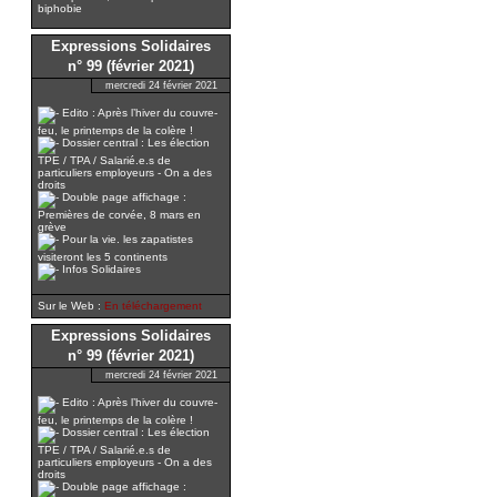
biphobie
Expressions Solidaires
n° 99 (février 2021)
mercredi 24 février 2021
Edito : Après l’hiver du couvre-
feu, le printemps de la colère !
Dossier central : Les élection
TPE / TPA / Salarié.e.s de
particuliers employeurs - On a des
droits
Double page affichage :
Premières de corvée, 8 mars en
grève
Pour la vie. les zapatistes
visiteront les 5 continents
Infos Solidaires
Sur le Web :
En téléchargement
Expressions Solidaires
n° 99 (février 2021)
mercredi 24 février 2021
Edito : Après l’hiver du couvre-
feu, le printemps de la colère !
Dossier central : Les élection
TPE / TPA / Salarié.e.s de
particuliers employeurs - On a des
droits
Double page affichage :