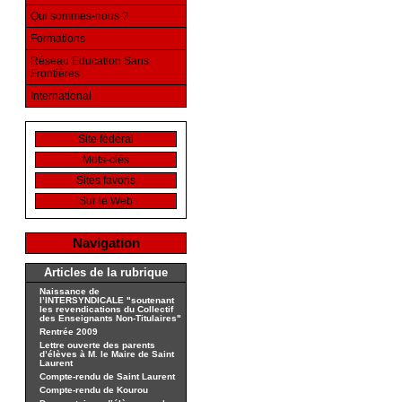
Qui sommes-nous ?
Formations
Réseau Education Sans
Frontières
International
Site fédéral
Mots-clés
Sites favoris
Sur le Web
Navigation
Articles de la rubrique
Naissance de
l’INTERSYNDICALE "soutenant
les revendications du Collectif
des Enseignants Non-Titulaires"
Rentrée 2009
Lettre ouverte des parents
d’élèves à M. le Maire de Saint
Laurent
Compte-rendu de Saint Laurent
Compte-rendu de Kourou