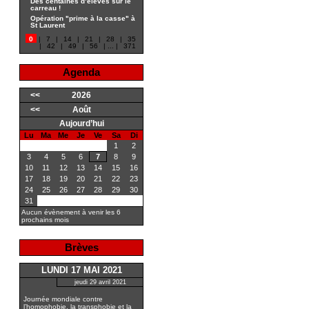
Des centaines d’élèves sur le
carreau !
Opération "prime à la casse" à
St Laurent
0
|
7
|
14
|
21
|
28
|
35
|
42
|
49
|
56
|
...
|
371
Agenda
<<
2026
<<
Août
Aujourd’hui
Lu
Ma
Me
Je
Ve
Sa
Di
1
2
3
4
5
6
7
8
9
10
11
12
13
14
15
16
17
18
19
20
21
22
23
24
25
26
27
28
29
30
31
Aucun évènement à venir les 6
prochains mois
Brèves
LUNDI 17 MAI 2021
jeudi 29 avril 2021
Journée mondiale contre
l’homophobie, la transphobie et la