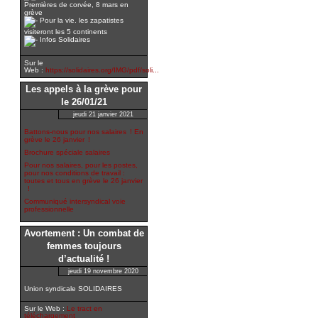
Premières de corvée, 8 mars en
grève
Pour la vie. les zapatistes
visiteront les 5 continents
Infos Solidaires
Sur le
Web :
https://solidaires.org/IMG/pdf/soli...
Les appels à la grève pour
le 26/01/21
jeudi 21 janvier 2021
Battons-nous pour nos salaires ! En
grève le 26 janvier !
Brochure spéciale salaires
Pour nos salaires, pour les postes,
pour nos conditions de travail :
toutes et tous en grève le 26 janvier
!
Communiqué intersyndical voie
professionnelle
Avortement : Un combat de
femmes toujours
d’actualité !
jeudi 19 novembre 2020
Union syndicale SOLIDAIRES
Sur le Web :
Le tract en
téléchargement