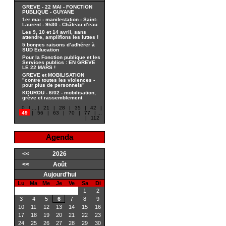
GREVE - 22 MAI - FONCTION
PUBLIQUE - GUYANE
1er mai - manifestation - Saint-
Laurent - 9h30 - Château d’eau
Les 9, 10 et 14 avril, sans
attendre, amplifions les luttes !
5 bonnes raisons d’adhérer à
SUD Éducation
Pour la Fonction publique et les
Services publics : EN GREVE
LE 22 MARS !
GREVE et MOBILISATION
"contre toutes les violences -
pour plus de personnels"
KOUROU - 6/02 - mobilisation,
grève et rassemblement
0
|
...
|
21
|
28
|
35
|
42
|
49
|
56
|
63
|
70
|
77
|
...
|
112
Agenda
<<
2026
<<
Août
Aujourd’hui
Lu
Ma
Me
Je
Ve
Sa
Di
1
2
3
4
5
6
7
8
9
10
11
12
13
14
15
16
17
18
19
20
21
22
23
24
25
26
27
28
29
30