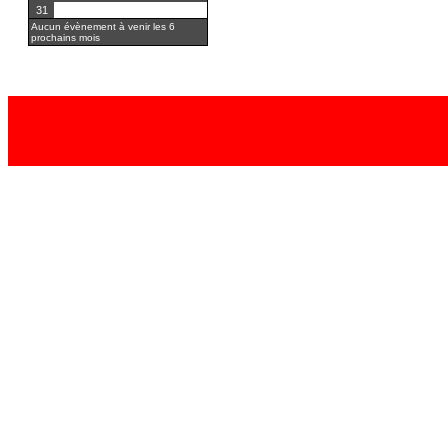
31
Aucun évènement à venir les 6
prochains mois