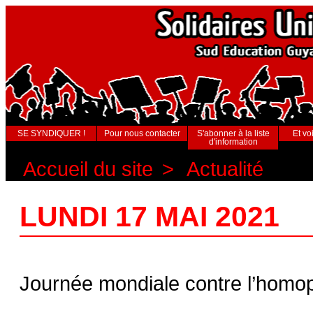
SE SYNDIQUER !
Pour nous contacter
S'abonner à la liste
Et voi
d'information
Accueil du site
>
Actualité
LUNDI 17 MAI 2021
Journée mondiale contre l’homoph