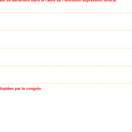
amedi 26 décembre dans le cadre de l’émission expression directe
doptées par le congrès