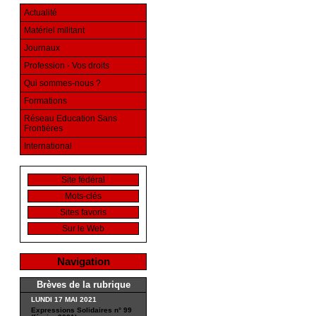
Actualité
Matériel militant
Journaux
Profession - Vos droits
Qui sommes-nous ?
Formations
Réseau Education Sans
Frontières
International
Site fédéral
Mots-clés
Sites favoris
Sur le Web
Navigation
Brèves de la rubrique
LUNDI 17 MAI 2021
Expressions Solidaires n° 99