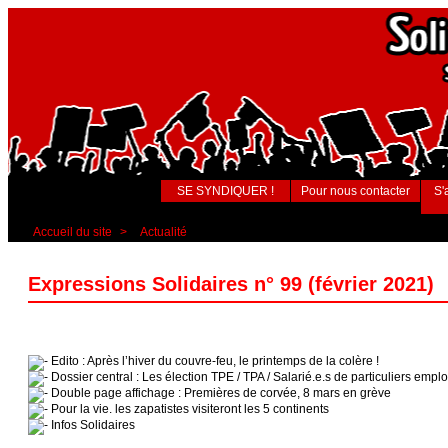
SE SYNDIQUER !
Pour nous contacter
S'
Accueil du site
>
Actualité
Expressions Solidaires n° 99 (février 2021)
Edito : Après l’hiver du couvre-feu, le printemps de la colère !
Dossier central : Les élection TPE / TPA / Salarié.e.s de particuliers empl
Double page affichage : Premières de corvée, 8 mars en grève
Pour la vie. les zapatistes visiteront les 5 continents
Infos Solidaires