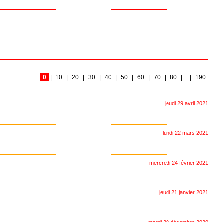
0
|
10
|
20
|
30
|
40
|
50
|
60
|
70
|
80
|
...
|
190
jeudi 29 avril 2021
lundi 22 mars 2021
mercredi 24 février 2021
jeudi 21 janvier 2021