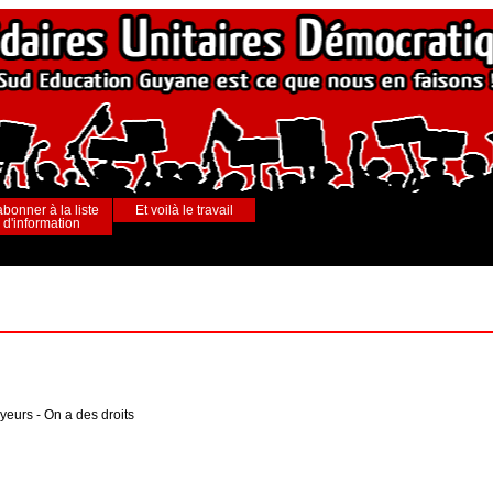
abonner à la liste
Et voilà le travail
d'information
oyeurs - On a des droits