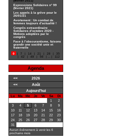
(février 2021)
Expressions Solidaires n° 99
(février 2021)
Les appels à la grève pour le
26/01/21
Avortement : Un combat de
femmes toujours d’actualité !
Congrès extraordinaire
Solidaires d’octobre 2020 -
Motions adoptées par le
congrès
Face à l’obscurantisme, faisons
grandir une société unie et
fraternelle
0
|
7
|
14
|
21
|
28
|
35
|
42
|
49
|
56
|
...
|
112
Agenda
<<
2026
<<
Août
Aujourd’hui
Lu
Ma
Me
Je
Ve
Sa
Di
1
2
3
4
5
6
7
8
9
10
11
12
13
14
15
16
17
18
19
20
21
22
23
24
25
26
27
28
29
30
31
Aucun évènement à venir les 6
prochains mois