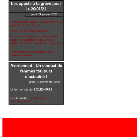
Les appels à la grève pour
le 26/01/21
jeudi 21 janvier 2021
Battons-nous pour nos salaires ! En
grève le 26 janvier !
Brochure spéciale salaires
Pour nos salaires, pour les postes,
pour nos conditions de travail :
toutes et tous en grève le 26 janvier
!
Communiqué intersyndical voie
professionnelle
Avortement : Un combat de
femmes toujours
d’actualité !
jeudi 19 novembre 2020
Union syndicale SOLIDAIRES
Sur le Web :
Le tract en
téléchargement