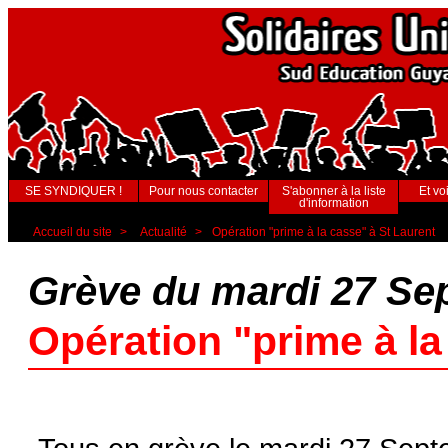
SE SYNDIQUER !
Pour nous contacter
S'abonner à la liste
Et voi
d'information
Accueil du site
>
Actualité
>
Opération "prime à la casse" à St Laurent
Grève du mardi 27 Se
Opération "prime à la