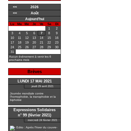
<<
2026
<<
Août
Aujourd’hui
Lu
Ma
Me
Je
Ve
Sa
Di
1
2
3
4
5
6
7
8
9
10
11
12
13
14
15
16
17
18
19
20
21
22
23
24
25
26
27
28
29
30
31
Aucun évènement à venir les 6
prochains mois
Brèves
LUNDI 17 MAI 2021
jeudi 29 avril 2021
Journée mondiale contre
l’homophobie, la transphobie et la
biphobie
Expressions Solidaires
n° 99 (février 2021)
mercredi 24 février 2021
Edito : Après l’hiver du couvre-