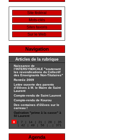
Site fédéral
Mots-clés
Sites favoris
Sur le Web
Navigation
Articles de la rubrique
Naissance de
l’INTERSYNDICALE "soutenant
les revendications du Collectif
des Enseignants Non-Titulaires"
Rentrée 2009
Lettre ouverte des parents
d’élèves à M. le Maire de Saint
Laurent
Compte-rendu de Saint Laurent
Compte-rendu de Kourou
Des centaines d’élèves sur le
carreau !
Opération "prime à la casse" à
St Laurent
0
|
7
|
14
|
21
|
28
|
35
|
42
|
49
|
56
|
...
|
371
Agenda