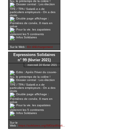
feu, le printemps de la colère !
Dossier central : Les élection
TPE / TPA / Salarié.e.s de
particuliers employeurs - On a des
droits
Double page affichage :
Premières de corvée, 8 mars en
grève
Pour la vie. les zapatistes
visiteront les 5 continents
Infos Solidaires
Sur le Web :
En téléchargement
Expressions Solidaires
n° 99 (février 2021)
mercredi 24 février 2021
Edito : Après l’hiver du couvre-
feu, le printemps de la colère !
Dossier central : Les élection
TPE / TPA / Salarié.e.s de
particuliers employeurs - On a des
droits
Double page affichage :
Premières de corvée, 8 mars en
grève
Pour la vie. les zapatistes
visiteront les 5 continents
Infos Solidaires
Sur le
Web :
https://solidaires.org/IMG/pdf/soli...