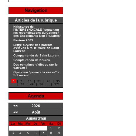
Navigation
Articles de la rubrique
Naissance de
l’INTERSYNDICALE "soutenant
les revendications du Collectif
des Enseignants Non-Titulaires"
Rentrée 2009
Lettre ouverte des parents
d’élèves à M. le Maire de Saint
Laurent
Compte-rendu de Saint Laurent
Compte-rendu de Kourou
Des centaines d’élèves sur le
carreau !
Opération "prime à la casse" à
St Laurent
0
|
7
|
14
|
21
|
28
|
35
|
42
|
49
|
56
|
...
|
371
Agenda
<<
2026
<<
Août
Aujourd’hui
Lu
Ma
Me
Je
Ve
Sa
Di
1
2
3
4
5
6
7
8
9