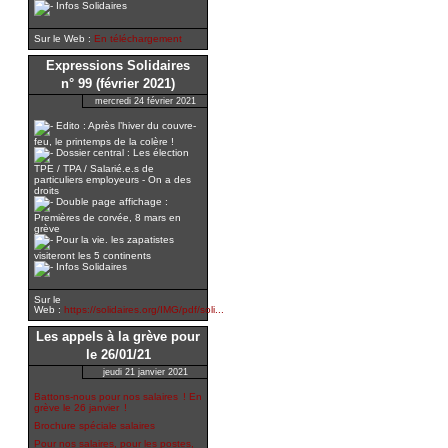
Infos Solidaires
Sur le Web :
En téléchargement
Expressions Solidaires
n° 99 (février 2021)
mercredi 24 février 2021
Edito : Après l’hiver du couvre-
feu, le printemps de la colère !
Dossier central : Les élection
TPE / TPA / Salarié.e.s de
particuliers employeurs - On a des
droits
Double page affichage :
Premières de corvée, 8 mars en
grève
Pour la vie. les zapatistes
visiteront les 5 continents
Infos Solidaires
Sur le
Web :
https://solidaires.org/IMG/pdf/soli...
Les appels à la grève pour
le 26/01/21
jeudi 21 janvier 2021
Battons-nous pour nos salaires ! En
grève le 26 janvier !
Brochure spéciale salaires
Pour nos salaires, pour les postes,