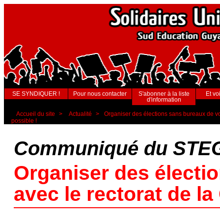
SE SYNDIQUER !
Pour nous contacter
S'abonner à la liste
Et voi
d'information
Accueil du site
>
Actualité
>
Organiser des élections sans bureaux de vot
possible !
Communiqué du STEG-
Organiser des électi
avec le rectorat de la