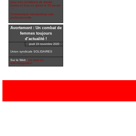
pour nos conditions de travail :
toutes et tous en grève le 26 janvier
!
Communiqué intersyndical voie
professionnelle
Avortement : Un combat de
femmes toujours
d’actualité !
jeudi 19 novembre 2020
Union syndicale SOLIDAIRES
Sur le Web :
Le tract en
téléchargement