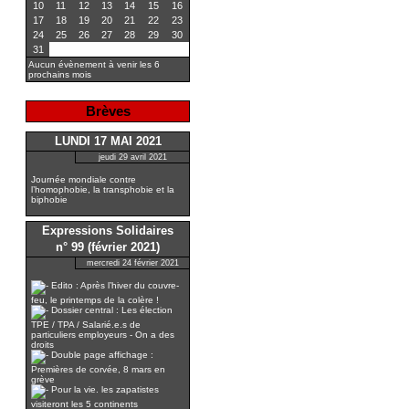
10
11
12
13
14
15
16
17
18
19
20
21
22
23
24
25
26
27
28
29
30
31
Aucun évènement à venir les 6
prochains mois
Brèves
LUNDI 17 MAI 2021
jeudi 29 avril 2021
Journée mondiale contre
l’homophobie, la transphobie et la
biphobie
Expressions Solidaires
n° 99 (février 2021)
mercredi 24 février 2021
Edito : Après l’hiver du couvre-
feu, le printemps de la colère !
Dossier central : Les élection
TPE / TPA / Salarié.e.s de
particuliers employeurs - On a des
droits
Double page affichage :
Premières de corvée, 8 mars en
grève
Pour la vie. les zapatistes
visiteront les 5 continents