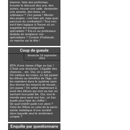
internet, faire des proformas,
écouter le discours des uns, des
autres, trouver une salle, demander
une armoire, des livres, un
ordinateur ? J’en passe ! Monter
des projets, c’est bien joli, mais quel
parcours du combattant ! Tout ceci
est-il bien logique à l’heure où on
supprime les enseignants
spécialisés ? Est-ce au professeur
lambda de remplacer ces
spécialistes ? Comme d’habitude,
on marche sur la tête !
Coup de gueule
dimanche 14 septembre
2014
80% d’une classe d’âge au bac !
C’était une révolution. L’égalité des
chances... etc. Oui, on y arrive.
On trafique les notes, on fait passer
les élèves au bénéfice de l’âge, on
les maintient dans le système sans
leur donner les moyens de réussir....
j’en passe ! On arrive maintenant à
avoir des élèves qui vont au bac en
sachant tout juste lire. Oui, tout le
monde peut avoir son bac, un bac
bradé pour faire du chiffre !
De quel intérêt parle-t-on alors ?
Celui de l’élève ou celui de la sacro-
sainte statistique d’une société
dans laquelle seul le rendement
compte ?
Enquête par questionnaire