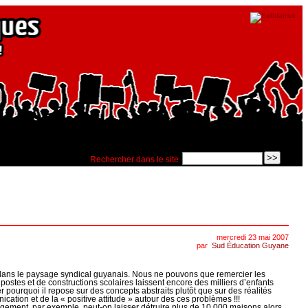
Rechercher dans le site
mercredi 23 mai 2007
par
Sud Éducation Guyane
e dans le paysage syndical guyanais. Nous ne pouvons que remercier les
postes et de constructions scolaires laissent encore des milliers d’enfants
 pourquoi il repose sur des concepts abstraits plutôt que sur des réalités
cation et de la « positive attitude » autour des ces problèmes !!!
ement, par exemple, peut-on laisser détruire plus de 10 000 maisons alors