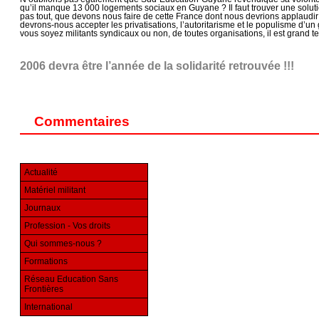
qu’il manque 13 000 logements sociaux en Guyane ? Il faut trouver une solutio
pas tout, que devons nous faire de cette France dont nous devrions applaudir
devrons-nous accepter les privatisations, l’autoritarisme et le populisme d’u
vous soyez militants syndicaux ou non, de toutes organisations, il est grand
2006 devra être l’année de la solidarité retrouvée !!!
Commentaires
Actualité
Matériel militant
Journaux
Profession - Vos droits
Qui sommes-nous ?
Formations
Réseau Education Sans
Frontières
International