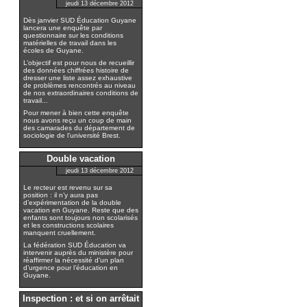
jeudi 13 décembre 2012
Dès janvier SUD Éducation Guyane
lancera une enquête par
questionnaire sur les conditions
matérielles de travail dans les
écoles de Guyane.
L’objectif est pour nous de recueillir
des données chiffrées histoire de
dresser une liste assez exhaustive
de problèmes rencontrés au niveau
de nos extraordinaires conditions de
travail...
Pour mener à bien cette enquête
nous avons reçu un coup de main
des camarades du département de
sociologie de l’université Brest.
Double vacation
jeudi 13 décembre 2012
Le recteur est revenu sur sa
position : il n’y aura pas
d’expérimentation de la double
vacation en Guyane. Reste que des
enfants sont toujours non scolarisés
et les constructions scolaires
manquent cruellement.
La fédération SUD Éducation va
intervenir auprès du ministère pour
réaffirmer la nécessité d’un plan
d’urgence pour l’éducation en
Guyane.
Inspection : et si on arrêtait