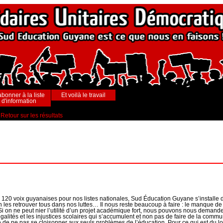
abonner à la liste
Et voilà le travail
d'information
Retour sur les résultats
e 120 voix guyanaises pour nos listes nationales, Sud Éducation Guyane s’install
 les retrouver tous dans nos luttes… Il nous reste beaucoup à faire : le manque de 
i on ne peut nier l’utilité d’un projet académique fort, nous pouvons nous demander
alités et les injustices scolaires qui s’accumulent et non pas de faire de la communi
 ne pas se cloisonner aux seuls problèmes de l’éducation. Pour ce qui est du log