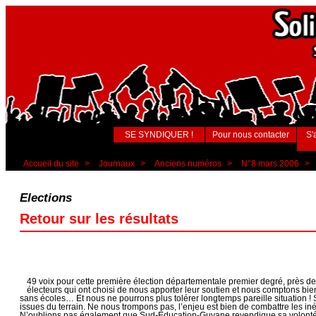
SE SYNDIQUER !
Pour nous contacter
S'
Accueil du site
>
Journaux
>
Anciens numéros
>
N°8 mars 2006
>
Elections
Retour sur les résultats
49 voix pour cette première élection départementale premier degré, près d
électeurs qui ont choisi de nous apporter leur soutien et nous comptons bien
sans écoles… Et nous ne pourrons plus tolérer longtemps pareille situation ! S
issues du terrain. Ne nous trompons pas, l’enjeu est bien de combattre les inég
N’oublions pas également que Sud-Education-Guyane revendique sa volonté de