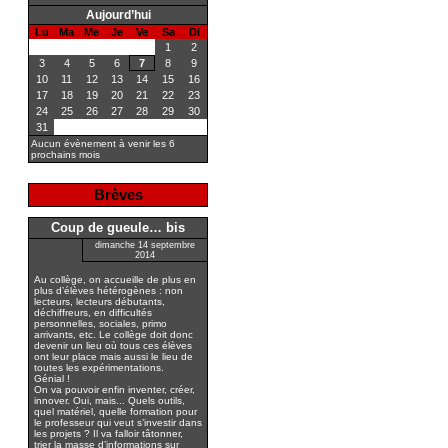
Aujourd’hui
Lu
Ma
Me
Je
Ve
Sa
Di
1
2
3
4
5
6
7
8
9
10
11
12
13
14
15
16
17
18
19
20
21
22
23
24
25
26
27
28
29
30
31
Aucun évènement à venir les 6
prochains mois
Brèves
Coup de gueule… bis
dimanche 14 septembre
2014
Au collège, on accueille de plus en
plus d’élèves hétérogènes : non
lecteurs, lecteurs débutants,
déchiffreurs, en difficultés
personnelles, sociales, primo
arrivants, etc. Le collège doit donc
devenir un lieu où tous ces élèves
ont leur place mais aussi le lieu de
toutes les expérimentations.
Génial !
On va pouvoir enfin inventer, créer,
innover. Oui, mais... Quels outils,
quel matériel, quelle formation pour
le professeur qui veut s’investir dans
les projets ? Il va falloir tâtonner,
trier la masse d’informations sur