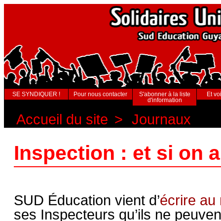
SE SYNDIQUER !
Pour nous contacter
S'abonner à la liste
Et voi
d'information
Accueil du site
>
Journaux
Inspection : et si on a
SUD Éducation vient d’
écrire au
ses Inspecteurs qu’ils ne peuven