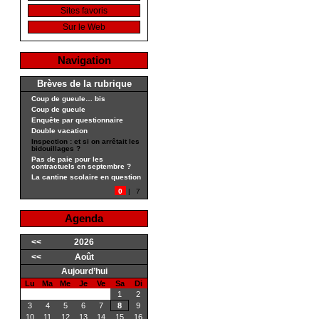
Sites favoris
Sur le Web
Navigation
Brèves de la rubrique
Coup de gueule… bis
Coup de gueule
Enquête par questionnaire
Double vacation
Inspection : et si on arrêtait les
bidouillages ?
Pas de paie pour les
contractuels en septembre ?
La cantine scolaire en question
0
|
7
Agenda
<<
2026
<<
Août
Aujourd’hui
Lu
Ma
Me
Je
Ve
Sa
Di
1
2
3
4
5
6
7
8
9
10
11
12
13
14
15
16