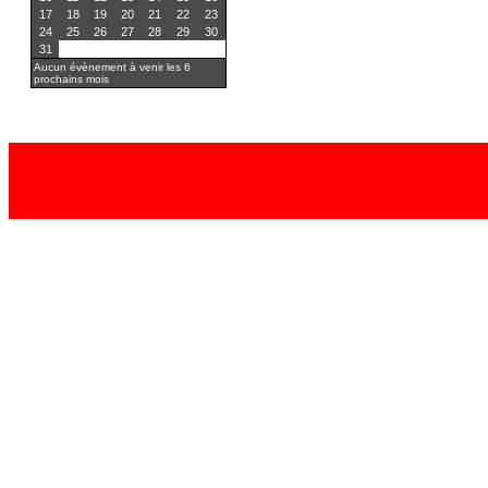
17
18
19
20
21
22
23
24
25
26
27
28
29
30
31
Aucun évènement à venir les 6
prochains mois