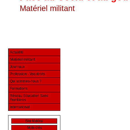
Matériel militant
Actualité
Matériel militant
Journaux
Profession - Vos droits
Qui sommes-nous ?
Formations
Réseau Education Sans
Frontières
International
Site fédéral
Mots-clés