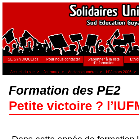
SE SYNDIQUER !
Pour nous contacter
S'abonner à la liste
Et voi
d'information
Accueil du site
>
Journaux
>
Anciens numéros
>
N°8 mars 2006
>
Formation des PE2
Petite victoire ? l’I