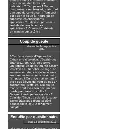
une armoire, des livres, un
ordinateur ? J’en passe ! Monter
des projets, c’est bien joli, mais quel
parcours du combattant ! Tout ceci
est-il bien logique à l’heure où on
supprime les enseignants
spécialisés ? Est-ce au professeur
lambda de remplacer ces
spécialistes ? Comme d’habitude,
on marche sur la tête !
Coup de gueule
dimanche 14 septembre
2014
80% d’une classe d’âge au bac !
C’était une révolution. L’égalité des
chances... etc. Oui, on y arrive.
On trafique les notes, on fait passer
les élèves au bénéfice de l’âge, on
les maintient dans le système sans
leur donner les moyens de réussir....
j’en passe ! On arrive maintenant à
avoir des élèves qui vont au bac en
sachant tout juste lire. Oui, tout le
monde peut avoir son bac, un bac
bradé pour faire du chiffre !
De quel intérêt parle-t-on alors ?
Celui de l’élève ou celui de la sacro-
sainte statistique d’une société
dans laquelle seul le rendement
compte ?
Enquête par questionnaire
jeudi 13 décembre 2012
Dès janvier SUD Éducation Guyane