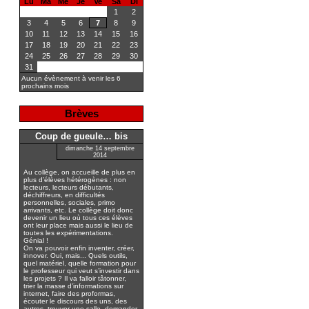
Lu
Ma
Me
Je
Ve
Sa
Di
1
2
3
4
5
6
7
8
9
10
11
12
13
14
15
16
17
18
19
20
21
22
23
24
25
26
27
28
29
30
31
Aucun évènement à venir les 6
prochains mois
Brèves
Coup de gueule… bis
dimanche 14 septembre
2014
Au collège, on accueille de plus en
plus d’élèves hétérogènes : non
lecteurs, lecteurs débutants,
déchiffreurs, en difficultés
personnelles, sociales, primo
arrivants, etc. Le collège doit donc
devenir un lieu où tous ces élèves
ont leur place mais aussi le lieu de
toutes les expérimentations.
Génial !
On va pouvoir enfin inventer, créer,
innover. Oui, mais... Quels outils,
quel matériel, quelle formation pour
le professeur qui veut s’investir dans
les projets ? Il va falloir tâtonner,
trier la masse d’informations sur
internet, faire des proformas,
écouter le discours des uns, des
autres, trouver une salle, demander