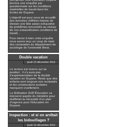
lancera une enquête par
questionnaire sur les conditions
matérielles de travail dans les
écoles de Guyane.
L’objectif est pour nous de recueillir
des données chiffrées histoire de
dresser une liste assez exhaustive
de problèmes rencontrés au niveau
de nos extraordinaires conditions de
travail...
Pour mener à bien cette enquête
nous avons reçu un coup de main
des camarades du département de
sociologie de l’université Brest.
Double vacation
jeudi 13 décembre 2012
Le recteur est revenu sur sa
position : il n’y aura pas
d’expérimentation de la double
vacation en Guyane. Reste que des
enfants sont toujours non scolarisés
et les constructions scolaires
manquent cruellement.
La fédération SUD Éducation va
intervenir auprès du ministère pour
réaffirmer la nécessité d’un plan
d’urgence pour l’éducation en
Guyane.
Inspection : et si on arrêtait
les bidouillages ?
jeudi 13 décembre 2012