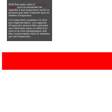
SUD Éducation vient d’
écrire au
recteur
pour lui demander de
rappeler à ses Inspecteurs qu’ils ne
peuvent pas faire n’importe quoi en
matière d’inspection.
Les inspections surprises ne sont
pas réglementaires. Les rapports
d’inspection doivent être adressés
aux intéressés dans un délai d’un
mois et la note pédagogique doit
être communiquée dans le trimestre
qui suit l’inspection.