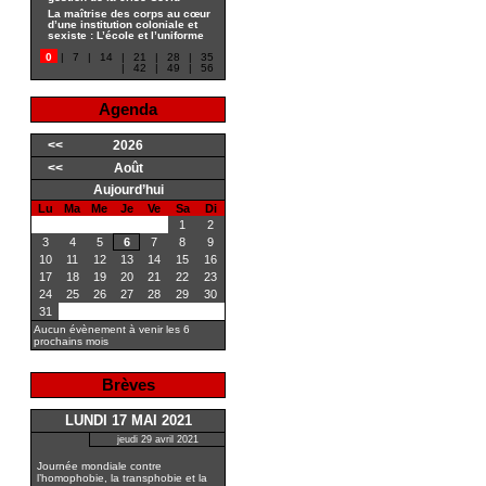
La maîtrise des corps au cœur
d’une institution coloniale et
sexiste : L’école et l’uniforme
0
|
7
|
14
|
21
|
28
|
35
|
42
|
49
|
56
Agenda
<<
2026
<<
Août
Aujourd’hui
Lu
Ma
Me
Je
Ve
Sa
Di
1
2
3
4
5
6
7
8
9
10
11
12
13
14
15
16
17
18
19
20
21
22
23
24
25
26
27
28
29
30
31
Aucun évènement à venir les 6
prochains mois
Brèves
LUNDI 17 MAI 2021
jeudi 29 avril 2021
Journée mondiale contre
l’homophobie, la transphobie et la