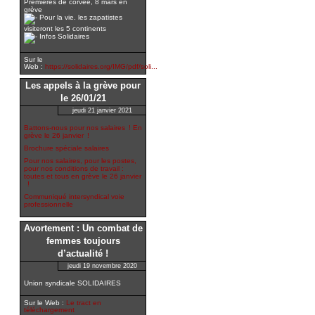
Premières de corvée, 8 mars en
grève
Pour la vie. les zapatistes
visiteront les 5 continents
Infos Solidaires
Sur le
Web :
https://solidaires.org/IMG/pdf/soli...
Les appels à la grève pour
le 26/01/21
jeudi 21 janvier 2021
Battons-nous pour nos salaires ! En
grève le 26 janvier !
Brochure spéciale salaires
Pour nos salaires, pour les postes,
pour nos conditions de travail :
toutes et tous en grève le 26 janvier
!
Communiqué intersyndical voie
professionnelle
Avortement : Un combat de
femmes toujours
d’actualité !
jeudi 19 novembre 2020
Union syndicale SOLIDAIRES
Sur le Web :
Le tract en
téléchargement