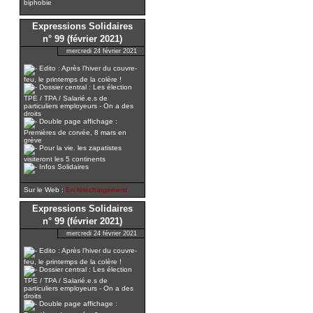
biphobie
Expressions Solidaires
n° 99 (février 2021)
mercredi 24 février 2021
Edito : Après l’hiver du couvre-
feu, le printemps de la colère !
Dossier central : Les élection
TPE / TPA / Salarié.e.s de
particuliers employeurs - On a des
droits
Double page affichage :
Premières de corvée, 8 mars en
grève
Pour la vie. les zapatistes
visiteront les 5 continents
Infos Solidaires
Sur le Web :
En téléchargement
Expressions Solidaires
n° 99 (février 2021)
mercredi 24 février 2021
Edito : Après l’hiver du couvre-
feu, le printemps de la colère !
Dossier central : Les élection
TPE / TPA / Salarié.e.s de
particuliers employeurs - On a des
droits
Double page affichage :