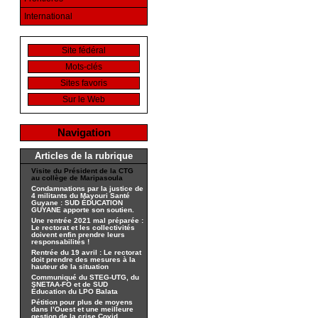
International
Site fédéral
Mots-clés
Sites favoris
Sur le Web
Navigation
Articles de la rubrique
Visite du Président de la CTG
au collège de Maripasoula
Condamnations par la justice de
4 militants du Mayouri Santé
Guyane : SUD ÉDUCATION
GUYANE apporte son soutien.
Une rentrée 2021 mal préparée :
Le rectorat et les collectivités
doivent enfin prendre leurs
responsabilités !
Rentrée du 19 avril : Le rectorat
doit prendre des mesures à la
hauteur de la situation
Communiqué du STEG-UTG, du
SNETAA-FO et de SUD
Éducation du LPO Balata
Pétition pour plus de moyens
dans l’Ouest et une meilleure
gestion de la crise Covid