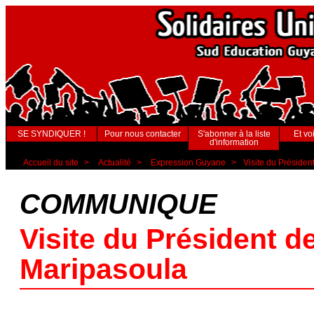
SE SYNDIQUER !
Pour nous contacter
S'abonner à la liste
Et voi
d'information
Accueil du site
>
Actualité
>
Expression Guyane
>
Visite du Présiden
COMMUNIQUE
Visite du Président d
Maripasoula