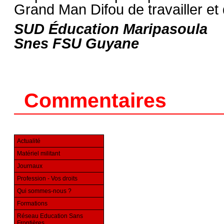
Grand Man Difou de travailler et 
SUD Éducation Maripasoula
Snes FSU
Guyane
Commentaires
Actualité
Matériel militant
Journaux
Profession - Vos droits
Qui sommes-nous ?
Formations
Réseau Education Sans
Frontières