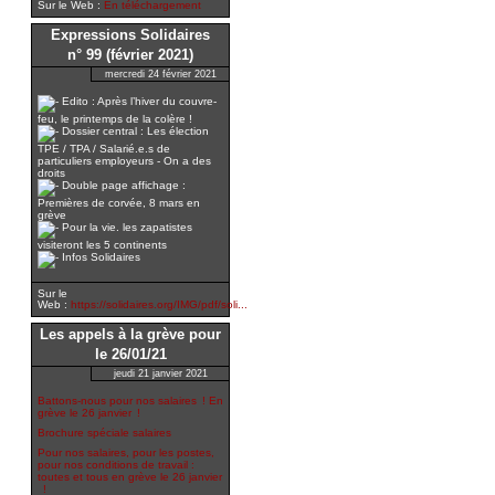
Sur le Web :
En téléchargement
Expressions Solidaires
n° 99 (février 2021)
mercredi 24 février 2021
Edito : Après l’hiver du couvre-
feu, le printemps de la colère !
Dossier central : Les élection
TPE / TPA / Salarié.e.s de
particuliers employeurs - On a des
droits
Double page affichage :
Premières de corvée, 8 mars en
grève
Pour la vie. les zapatistes
visiteront les 5 continents
Infos Solidaires
Sur le
Web :
https://solidaires.org/IMG/pdf/soli...
Les appels à la grève pour
le 26/01/21
jeudi 21 janvier 2021
Battons-nous pour nos salaires ! En
grève le 26 janvier !
Brochure spéciale salaires
Pour nos salaires, pour les postes,
pour nos conditions de travail :
toutes et tous en grève le 26 janvier
!