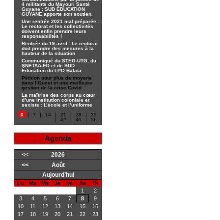
4 militants du Mayouri Santé
Guyane : SUD ÉDUCATION
GUYANE apporte son soutien.
Une rentrée 2021 mal préparée :
Le rectorat et les collectivités
doivent enfin prendre leurs
responsabilités !
Rentrée du 19 avril : Le rectorat
doit prendre des mesures à la
hauteur de la situation
Communiqué du STEG-UTG, du
SNETAA-FO et de SUD
Éducation du LPO Balata
Pétition pour plus de moyens
dans l’Ouest et une meilleure
gestion de la crise Covid
La maîtrise des corps au cœur
d’une institution coloniale et
sexiste : L’école et l’uniforme
0
|
7
|
14
|
21
|
28
|
35
|
42
|
49
|
56
Agenda
<<
2026
<<
Août
Aujourd’hui
Lu
Ma
Me
Je
Ve
Sa
Di
1
2
3
4
5
6
7
8
9
10
11
12
13
14
15
16
17
18
19
20
21
22
23