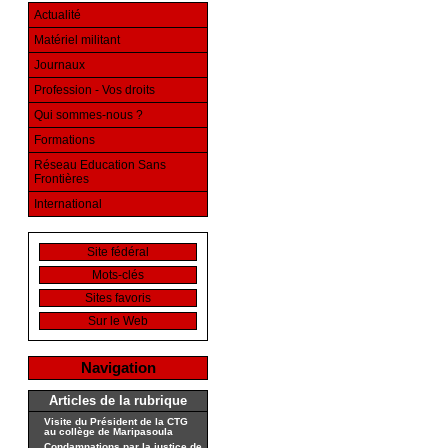
Actualité
Matériel militant
Journaux
Profession - Vos droits
Qui sommes-nous ?
Formations
Réseau Education Sans
Frontières
International
Site fédéral
Mots-clés
Sites favoris
Sur le Web
Navigation
Articles de la rubrique
Visite du Président de la CTG
au collège de Maripasoula
Condamnations par la justice de