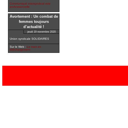
Communiqué intersyndical voie
professionnelle
Avortement : Un combat de
femmes toujours
d’actualité !
jeudi 19 novembre 2020
Union syndicale SOLIDAIRES
Sur le Web :
Le tract en
téléchargement