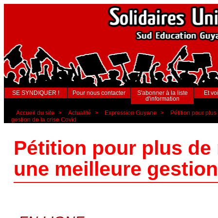
SE SYNDIQUER !
Pour nous contacter
S'abonner à la liste
Et voi
d'information
Accueil du site
>
Actualité
>
Expression Guyane
>
Pétition pour plus
gestion de la crise Covid
Pétition pour plus de
une meilleure gestion