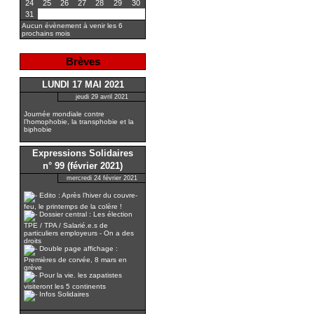
24
25
26
27
28
29
30
31
Aucun évènement à venir les 6
prochains mois
Brèves
LUNDI 17 MAI 2021
jeudi 29 avril 2021
Journée mondiale contre
l’homophobie, la transphobie et la
biphobie
Expressions Solidaires
n° 99 (février 2021)
mercredi 24 février 2021
Edito : Après l’hiver du couvre-
feu, le printemps de la colère !
Dossier central : Les élection
TPE / TPA / Salarié.e.s de
particuliers employeurs - On a des
droits
Double page affichage :
Premières de corvée, 8 mars en
grève
Pour la vie. les zapatistes
visiteront les 5 continents
Infos Solidaires