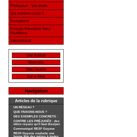
Profession - Vos droits
Qui sommes-nous ?
Formations
Réseau Education Sans
Frontières
International
Site fédéral
Mots-clés
Sites favoris
Sur le Web
Navigation
Articles de la rubrique
UN RÉSEAU ?
QUE FAISONS-NOUS ?
DES EXEMPLES CONCRETS :
CONTRE LES PRÉJUGÉS : des
idées reçues qu’il faut dissiper.
Communiqué RESF Guyane
RESF-Guyane souhaite une
bonne fête des mères à toutes