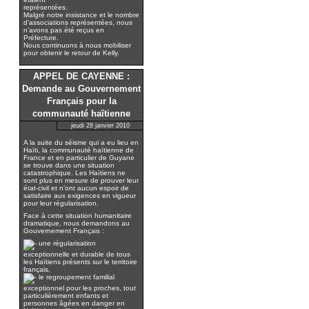
représentées.
Malgré notre insistance et le nombre
d’associations représentées, nous
n’avons pas été reçus en
Préfecture.
Nous continuons à nous mobiliser
pour obtenir le retour de Kelly.
APPEL DE CAYENNE :
Demande au Gouvernement
Français pour la
communauté haïtienne
jeudi 28 janvier 2010
A la suite du séisme qui a eu lieu en
Haïti, la communauté haïtienne de
France et en particulier de Guyane
se trouve dans une situation
catastrophique. Les Haïtiens ne
sont plus en mesure de prouver leur
état-civil et n’ont aucun espoir de
satisfaire aux exigences en vigueur
pour leur régularisation.
Face à cette situation humanitaire
dramatique, nous demandons au
Gouvernement Français :
une régularisation
exceptionnelle et durable de tous
les Haïtiens présents sur le territoire
français,
le regroupement familial
exceptionnel pour les proches, tout
particulièrement enfants et
personnes âgées en danger en