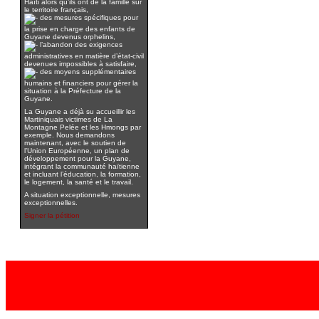
Haïti alors qu’ils ont de la famille sur
le territoire français,
des mesures spécifiques pour
la prise en charge des enfants de
Guyane devenus orphelins,
l’abandon des exigences
administratives en matière d’état-civil
devenues impossibles à satisfaire,
des moyens supplémentaires
humains et financiers pour gérer la
situation à la Préfecture de la
Guyane.
La Guyane a déjà su accueillir les
Martiniquais victimes de La
Montagne Pelée et les Hmongs par
exemple. Nous demandons
maintenant, avec le soutien de
l’Union Européenne, un plan de
développement pour la Guyane,
intégrant la communauté haïtienne
et incluant l’éducation, la formation,
le logement, la santé et le travail.
A situation exceptionnelle, mesures
exceptionnelles.
Signer la pétition