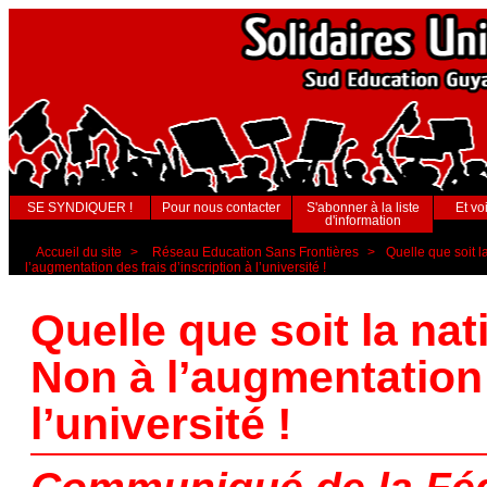
SE SYNDIQUER !
Pour nous contacter
S'abonner à la liste
Et voi
d'information
Accueil du site
>
Réseau Education Sans Frontières
>
Quelle que soit l
l’augmentation des frais d’inscription à l’université !
Quelle que soit la nat
Non à l’augmentation 
l’université !