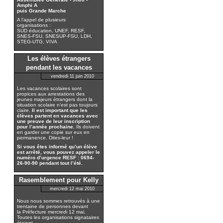
Amphi A
puis Grande Marche
A l’appel de plusieurs
organisations :
SUD éducation, UNEF, RESF,
SNES-FSU, SNESUP-FSU, LDH,
STEG-UTG, VIVA
Les élèves étrangers
pendant les vacances
vendredi 11 juin 2010
Les vacances scolaires sont
propices aux arrestations des
jeunes majeurs étrangers dont la
situation scolaire n’est pas toujours
claire.
Il est important que les
élèves partent en vacances avec
une preuve de leur inscription
pour l’année prochaine.
Ils doivent
en garder une copie sur eux en
permanence. Dites-leur !
Si vous êtes informé qu’un élève
est arrêté, vous pouvez appeler le
numéro d’urgence RESF : 0694-
26-90-90 pendant tout l’été.
Rasemblement pour Kelly
mercredi 12 mai 2010
Nous nous sommes retrouvés à une
trentaine de personnes devant
la Préfecture mercredi 12 mai.
Toutes les organisations signataires
étaient