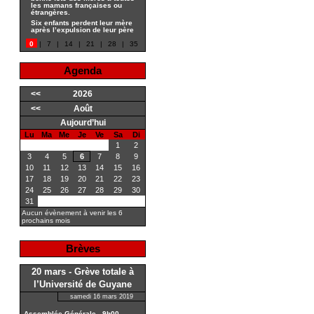
les mamans françaises ou
étrangères.
Six enfants perdent leur mère
après l’expulsion de leur père
0
|
7
|
14
|
21
|
28
|
35
Agenda
<<
2026
<<
Août
Aujourd’hui
Lu
Ma
Me
Je
Ve
Sa
Di
1
2
3
4
5
6
7
8
9
10
11
12
13
14
15
16
17
18
19
20
21
22
23
24
25
26
27
28
29
30
31
Aucun évènement à venir les 6
prochains mois
Brèves
20 mars - Grève totale à
l’Université de Guyane
samedi 16 mars 2019
Assemblée Générale - 9h00 -