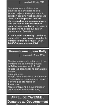
vendredi 11 juin 2010
Les vacances scolaires sont
propices aux arrestations des
jeunes majeurs étrangers dont la
situation scolaire n’est pas toujours
claire.
Il est important que les
élèves partent en vacances avec
une preuve de leur inscription
pour l’année prochaine.
Ils doivent
en garder une copie sur eux en
permanence. Dites-leur !
Si vous êtes informé qu’un élève
est arrêté, vous pouvez appeler le
numéro d’urgence RESF : 0694-
26-90-90 pendant tout l’été.
Rasemblement pour Kelly
mercredi 12 mai 2010
Nous nous sommes retrouvés à une
trentaine de personnes devant
la Préfecture mercredi 12 mai.
Toutes les organisations signataires
étaient
représentées.
Malgré notre insistance et le nombre
d’associations représentées, nous
n’avons pas été reçus en
Préfecture.
Nous continuons à nous mobiliser
pour obtenir le retour de Kelly.
APPEL DE CAYENNE :
Demande au Gouvernement