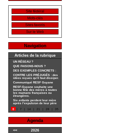
Site fédéral
Mots-clés
Sites favoris
Sur le Web
Navigation
Articles de la rubrique
UN RÉSEAU ?
QUE FAISONS-NOUS ?
DES EXEMPLES CONCRETS :
CONTRE LES PRÉJUGÉS : des
idées reçues qu’il faut dissiper.
Communiqué RESF Guyane
RESF-Guyane souhaite une
bonne fête des mères à toutes
les mamans françaises ou
étrangères.
Six enfants perdent leur mère
après l’expulsion de leur père
0
|
7
|
14
|
21
|
28
|
35
Agenda
<<
2026