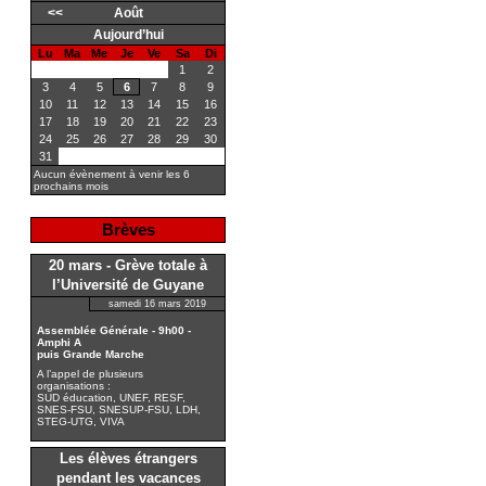
<<
Août
Aujourd’hui
Lu
Ma
Me
Je
Ve
Sa
Di
1
2
3
4
5
6
7
8
9
10
11
12
13
14
15
16
17
18
19
20
21
22
23
24
25
26
27
28
29
30
31
Aucun évènement à venir les 6
prochains mois
Brèves
20 mars - Grève totale à
l’Université de Guyane
samedi 16 mars 2019
Assemblée Générale - 9h00 -
Amphi A
puis Grande Marche
A l’appel de plusieurs
organisations :
SUD éducation, UNEF, RESF,
SNES-FSU, SNESUP-FSU, LDH,
STEG-UTG, VIVA
Les élèves étrangers
pendant les vacances