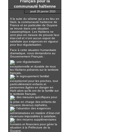
Français pour la
communauté haïtienne
jeudi 28 janvier 2010
A la suite du séisme qui a eu lieu en
Haïti, la communauté haïtienne de
France et en particulier de Guyane
se trouve dans une situation
catastrophique. Les Haïtiens ne
sont plus en mesure de prouver leur
état-civil et n’ont aucun espoir de
satisfaire aux exigences en vigueur
pour leur régularisation.
Face à cette situation humanitaire
dramatique, nous demandons au
Gouvernement Français :
une régularisation
exceptionnelle et durable de tous
les Haïtiens présents sur le territoire
français,
le regroupement familial
exceptionnel pour les proches, tout
particulièrement enfants et
personnes âgées en danger en
Haïti alors qu’ils ont de la famille sur
le territoire français,
des mesures spécifiques pour
la prise en charge des enfants de
Guyane devenus orphelins,
l’abandon des exigences
administratives en matière d’état-civil
devenues impossibles à satisfaire,
des moyens supplémentaires
humains et financiers pour gérer la
situation à la Préfecture de la
Guyane.