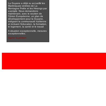
La Guyane a déjà su accueillir les
Martiniquais victimes de La
Montagne Pelée et les Hmongs par
exemple. Nous demandons
maintenant, avec le soutien de
l’Union Européenne, un plan de
développement pour la Guyane,
intégrant la communauté haïtienne
et incluant l’éducation, la formation,
le logement, la santé et le travail.
A situation exceptionnelle, mesures
exceptionnelles.
Signer la pétition