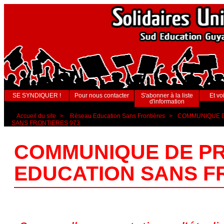
SE SYNDIQUER !
Pour nous contacter
S'abonner à la liste
Et voi
d'information
Accueil du site
>
Réseau Education Sans Frontières
>
COMMUNIQUE D
SANS FRONTIERES 973
COMMUNIQUE DE PR
EDUCATION SANS F