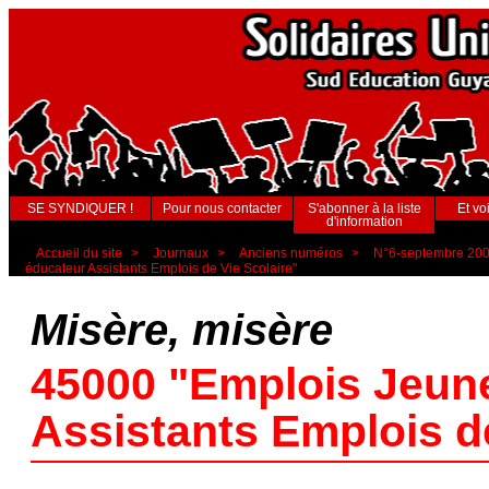
SE SYNDIQUER !
Pour nous contacter
S'abonner à la liste
Et voi
d'information
Accueil du site
>
Journaux
>
Anciens numéros
>
N°6-septembre 20
éducateur Assistants Emplois de Vie Scolaire"
Misère, misère
45000 "Emplois Jeun
Assistants Emplois de