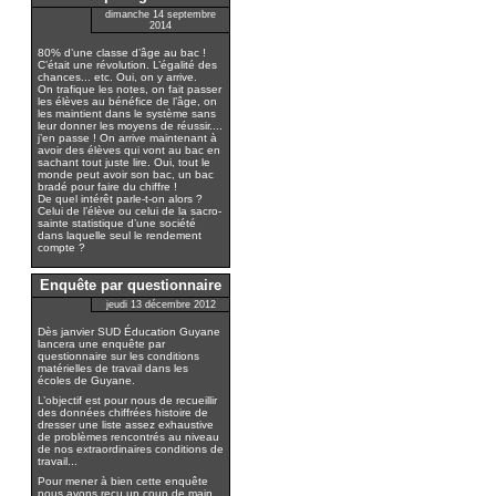
dimanche 14 septembre
2014
80% d’une classe d’âge au bac !
C’était une révolution. L’égalité des
chances... etc. Oui, on y arrive.
On trafique les notes, on fait passer
les élèves au bénéfice de l’âge, on
les maintient dans le système sans
leur donner les moyens de réussir....
j’en passe ! On arrive maintenant à
avoir des élèves qui vont au bac en
sachant tout juste lire. Oui, tout le
monde peut avoir son bac, un bac
bradé pour faire du chiffre !
De quel intérêt parle-t-on alors ?
Celui de l’élève ou celui de la sacro-
sainte statistique d’une société
dans laquelle seul le rendement
compte ?
Enquête par questionnaire
jeudi 13 décembre 2012
Dès janvier SUD Éducation Guyane
lancera une enquête par
questionnaire sur les conditions
matérielles de travail dans les
écoles de Guyane.
L’objectif est pour nous de recueillir
des données chiffrées histoire de
dresser une liste assez exhaustive
de problèmes rencontrés au niveau
de nos extraordinaires conditions de
travail...
Pour mener à bien cette enquête
nous avons reçu un coup de main