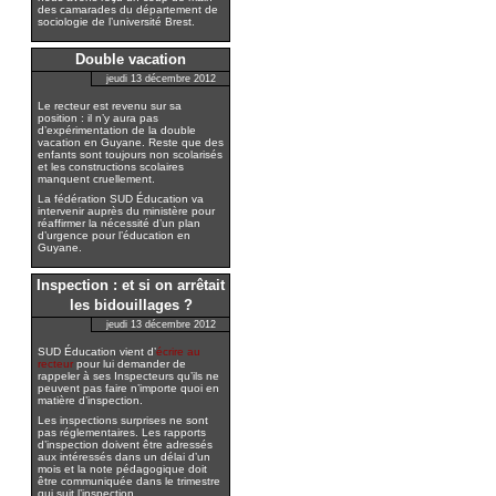
des camarades du département de
sociologie de l’université Brest.
Double vacation
jeudi 13 décembre 2012
Le recteur est revenu sur sa
position : il n’y aura pas
d’expérimentation de la double
vacation en Guyane. Reste que des
enfants sont toujours non scolarisés
et les constructions scolaires
manquent cruellement.
La fédération SUD Éducation va
intervenir auprès du ministère pour
réaffirmer la nécessité d’un plan
d’urgence pour l’éducation en
Guyane.
Inspection : et si on arrêtait
les bidouillages ?
jeudi 13 décembre 2012
SUD Éducation vient d’
écrire au
recteur
pour lui demander de
rappeler à ses Inspecteurs qu’ils ne
peuvent pas faire n’importe quoi en
matière d’inspection.
Les inspections surprises ne sont
pas réglementaires. Les rapports
d’inspection doivent être adressés
aux intéressés dans un délai d’un
mois et la note pédagogique doit
être communiquée dans le trimestre
qui suit l’inspection.