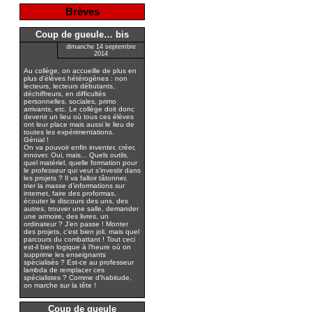
Brèves
Coup de gueule… bis
dimanche 14 septembre
2014
Au collège, on accueille de plus en
plus d’élèves hétérogènes : non
lecteurs, lecteurs débutants,
déchiffreurs, en difficultés
personnelles, sociales, primo
arrivants, etc. Le collège doit donc
devenir un lieu où tous ces élèves
ont leur place mais aussi le lieu de
toutes les expérimentations.
Génial !
On va pouvoir enfin inventer, créer,
innover. Oui, mais... Quels outils,
quel matériel, quelle formation pour
le professeur qui veut s’investir dans
les projets ? Il va falloir tâtonner,
trier la masse d’informations sur
internet, faire des proformas,
écouter le discours des uns, des
autres, trouver une salle, demander
une armoire, des livres, un
ordinateur ? J’en passe ! Monter
des projets, c’est bien joli, mais quel
parcours du combattant ! Tout ceci
est-il bien logique à l’heure où on
supprime les enseignants
spécialisés ? Est-ce au professeur
lambda de remplacer ces
spécialistes ? Comme d’habitude,
on marche sur la tête !
Coup de gueule