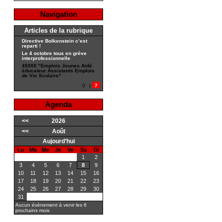
Navigation
Articles de la rubrique
Directive Bolkenstein c’est
reparti !
Le 4 octobre tous en grève
interprofessionnelle
45000 "Emplois Jeunes Aidé
éducateur Assistants Emplois
de Vie Scolaire"
0
|
7
Agenda
<<
2026
<<
Août
Aujourd’hui
Lu
Ma
Me
Je
Ve
Sa
Di
1
2
3
4
5
6
7
8
9
10
11
12
13
14
15
16
17
18
19
20
21
22
23
24
25
26
27
28
29
30
31
Aucun évènement à venir les 6
prochains mois