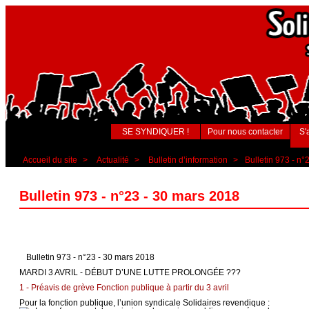
SE SYNDIQUER !
Pour nous contacter
S'
Accueil du site
>
Actualité
>
Bulletin d’information
>
Bulletin 973 - n°
Bulletin 973 - n°23 - 30 mars 2018
Bulletin 973 - n°23 - 30 mars 2018
MARDI 3 AVRIL - DÉBUT D’UNE LUTTE PROLONGÉE ???
1 - Préavis de grève Fonction publique à partir du 3 avril
Pour la fonction publique, l’union syndicale Solidaires revendique :