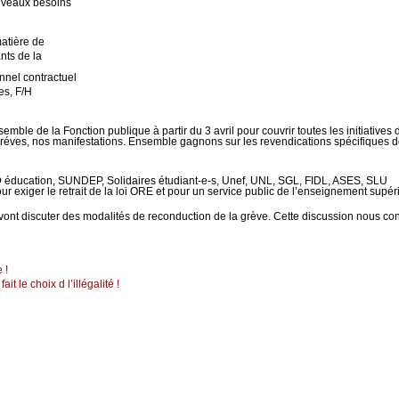
uveaux besoins
atière de
nts de la
onnel contractuel
es, F/H
ble de la Fonction publique à partir du 3 avril pour couvrir toutes les initiatives d
gréves, nos manifestations. Ensemble gagnons sur les revendications spécifiques
éducation, SUNDEP, Solidaires étudiant-e-s, Unef, UNL, SGL, FIDL, ASES, SLU
ur exiger le retrait de la loi ORE et pour un service public de l’enseignement supéri
t discuter des modalités de reconduction de la grève. Cette discussion nous concern
 !
it le choix d l’illégalité !