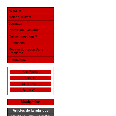
Actualité
Matériel militant
Journaux
Profession - Vos droits
Qui sommes-nous ?
Formations
Réseau Education Sans
Frontières
International
Site fédéral
Mots-clés
Sites favoris
Sur le Web
Navigation
Articles de la rubrique
Bulletin 973 - n°66 - 3 juin 2021