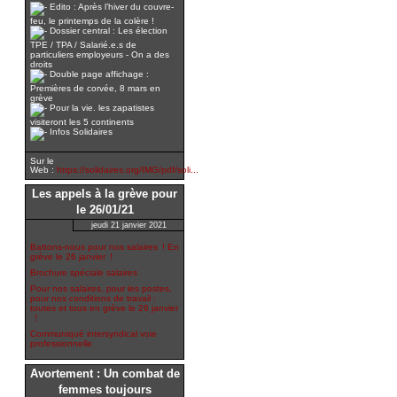
Edito : Après l’hiver du couvre-
feu, le printemps de la colère !
Dossier central : Les élection
TPE / TPA / Salarié.e.s de
particuliers employeurs - On a des
droits
Double page affichage :
Premières de corvée, 8 mars en
grève
Pour la vie. les zapatistes
visiteront les 5 continents
Infos Solidaires
Sur le
Web :
https://solidaires.org/IMG/pdf/soli...
Les appels à la grève pour
le 26/01/21
jeudi 21 janvier 2021
Battons-nous pour nos salaires ! En
grève le 26 janvier !
Brochure spéciale salaires
Pour nos salaires, pour les postes,
pour nos conditions de travail :
toutes et tous en grève le 26 janvier
!
Communiqué intersyndical voie
professionnelle
Avortement : Un combat de
femmes toujours