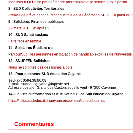
Mobiliser à La Poste pour défendre nos emplois et le service public postal
8 - SUD Collectivités Territoriales
Préavis de grève national reconductible de la Fédération SUDCT à partir du 3 
9 - Solidaires Finances publiques
22 mars 2018 : et après ?
10 - SUD Santé sociaux
Faire face ensemble
11 - Solidaires Étudiant-e-s
ParcourSup : les personnes en situation de handicap exclu·es de l’université 
12 - SNUPFEN Solidaires
Nous ne sommes pas des usines à bois !
13 - Pour contacter SUD éducation Guyane
Tél/Fax : 0594.38.86.08
E-mail : sudeducguyane@laposte.net
Adresse postale : 3, cité des Castors sous le vent - 97300 Cayenne
14 - La liste d’information et le Bulletin 973 de Sud éducation Guyane
https://listes.sudeducationguyane.org/sympa/subscribe/infos
Commentaires