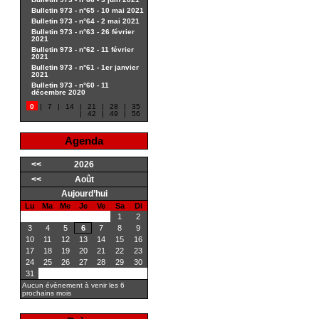
Bulletin 973 - n°65 - 10 mai 2021
Bulletin 973 - n°64 - 2 mai 2021
Bulletin 973 - n°63 - 26 février
2021
Bulletin 973 - n°62 - 11 février
2021
Bulletin 973 - n°61 - 1er janvier
2021
Bulletin 973 - n°60 - 11
décembre 2020
0
|
7
|
14
|
21
|
28
|
35
|
42
|
49
|
56
Agenda
<<
2026
<<
Août
Aujourd’hui
Lu
Ma
Me
Je
Ve
Sa
Di
1
2
3
4
5
6
7
8
9
10
11
12
13
14
15
16
17
18
19
20
21
22
23
24
25
26
27
28
29
30
31
Aucun évènement à venir les 6
prochains mois