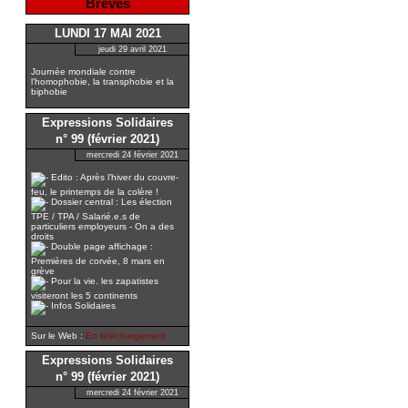
Brèves
LUNDI 17 MAI 2021
jeudi 29 avril 2021
Journée mondiale contre
l’homophobie, la transphobie et la
biphobie
Expressions Solidaires
n° 99 (février 2021)
mercredi 24 février 2021
Edito : Après l’hiver du couvre-
feu, le printemps de la colère !
Dossier central : Les élection
TPE / TPA / Salarié.e.s de
particuliers employeurs - On a des
droits
Double page affichage :
Premières de corvée, 8 mars en
grève
Pour la vie. les zapatistes
visiteront les 5 continents
Infos Solidaires
Sur le Web :
En téléchargement
Expressions Solidaires
n° 99 (février 2021)
mercredi 24 février 2021