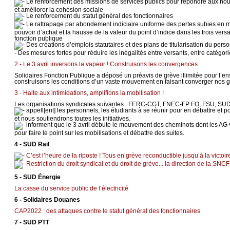
Le renforcement des missions de services publics pour répondre aux no
et améliorer la cohésion sociale
Le renforcement du statut général des fonctionnaires
Le rattrapage par abondement indiciaire uniforme des pertes subies en m
pouvoir d’achat et la hausse de la valeur du point d’indice dans les trois versa
fonction publique
Des créations d’emplois statutaires et des plans de titularisation du pers
- Des mesures fortes pour réduire les inégalités entre versants, entre catégori
2 - Le 3 avril inversons la vapeur ! Construisons les convergences
Solidaires Fonction Publique a déposé un préavis de grève illimitée pour l’ensem
construisons les conditions d’un vaste mouvement en faisant converger nos 
3 - Halte aux intimidations, amplifions la mobilisation !
Les organisations syndicales suivantes : FERC-CGT, FNEC-FP FO, FSU, SUD 
appell[ent] les personnels, les étudiants à se réunir pour en débattre et po
et nous soutiendrons toutes les initiatives.
informent que le 3 avril débute le mouvement des cheminots dont les AG von
pour faire le point sur les mobilisations et débattre des suites.
4 - SUD Rail
C’est l’heure de la riposte ! Tous en grève reconductible jusqu’à la victoire
Restriction du droit syndical et du droit de grève... la direction de la SNCF fa
5 - SUD Énergie
La casse du service public de l’électricité
6 - Solidaires Douanes
CAP2022 : des attaques contre le statut général des fonctionnaires
7 - SUD PTT