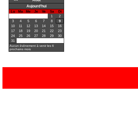
<<
Août
Aujourd’hui
Lu
Ma
Me
Je
Ve
Sa
Di
1
2
3
4
5
6
7
8
9
10
11
12
13
14
15
16
17
18
19
20
21
22
23
24
25
26
27
28
29
30
31
Aucun évènement à venir les 6
prochains mois