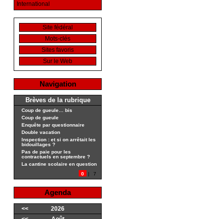
International
Site fédéral
Mots-clés
Sites favoris
Sur le Web
Navigation
Brèves de la rubrique
Coup de gueule… bis
Coup de gueule
Enquête par questionnaire
Double vacation
Inspection : et si on arrêtait les
bidouillages ?
Pas de paie pour les
contractuels en septembre ?
La cantine scolaire en question
0
|
7
Agenda
<<
2026