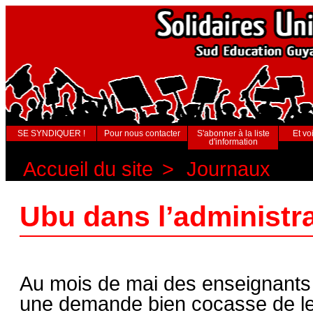
SE SYNDIQUER !
Pour nous contacter
S'abonner à la liste
Et voi
d'information
Accueil du site
>
Journaux
Ubu dans l’administr
Au mois de mai des enseignants 
une demande bien cocasse de leu