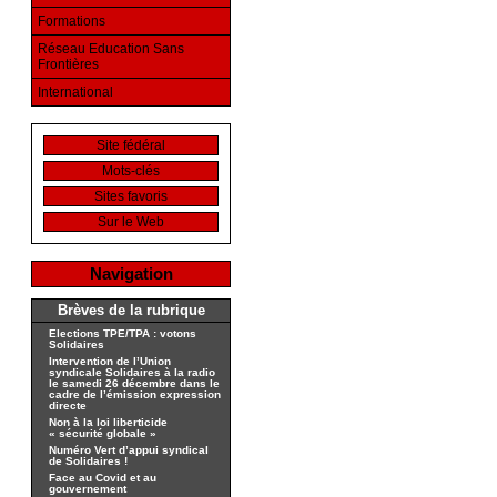
Formations
Réseau Education Sans
Frontières
International
Site fédéral
Mots-clés
Sites favoris
Sur le Web
Navigation
Brèves de la rubrique
Elections TPE/TPA : votons
Solidaires
Intervention de l’Union
syndicale Solidaires à la radio
le samedi 26 décembre dans le
cadre de l’émission expression
directe
Non à la loi liberticide
« sécurité globale »
Numéro Vert d’appui syndical
de Solidaires !
Face au Covid et au
gouvernement