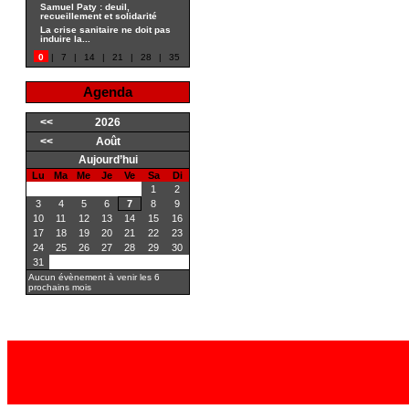
Samuel Paty : deuil,
recueillement et solidarité
La crise sanitaire ne doit pas
induire la...
0
|
7
|
14
|
21
|
28
|
35
Agenda
<<
2026
<<
Août
Aujourd’hui
Lu
Ma
Me
Je
Ve
Sa
Di
1
2
3
4
5
6
7
8
9
10
11
12
13
14
15
16
17
18
19
20
21
22
23
24
25
26
27
28
29
30
31
Aucun évènement à venir les 6
prochains mois