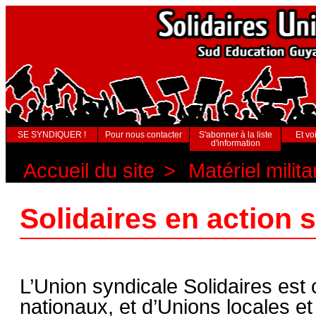
SE SYNDIQUER !
Pour nous contacter
S'abonner à la liste
Et voi
d'information
Accueil du site
>
Matériel milita
Solidaires en action
L’Union syndicale Solidaires est
nationaux, et d’Unions locales et