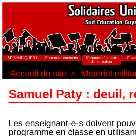
SE SYNDIQUER !
Pour nous contacter
S'abonner à la liste
Et voi
d'information
Accueil du site
>
Matériel milita
Samuel Paty : deuil, r
Les enseignant-e-s doivent pouvo
programme en classe en utilisan