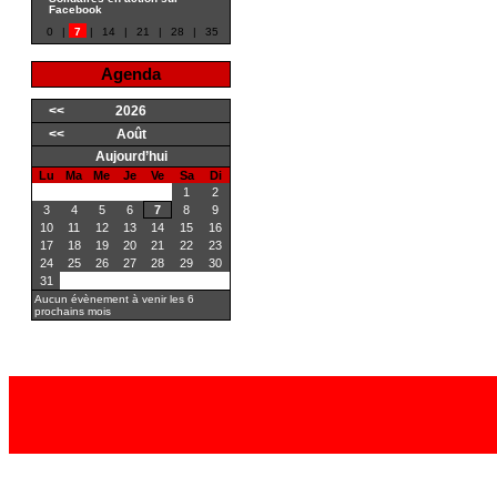
Facebook
0
|
7
|
14
|
21
|
28
|
35
Agenda
<<
2026
<<
Août
Aujourd’hui
Lu
Ma
Me
Je
Ve
Sa
Di
1
2
3
4
5
6
7
8
9
10
11
12
13
14
15
16
17
18
19
20
21
22
23
24
25
26
27
28
29
30
31
Aucun évènement à venir les 6
prochains mois