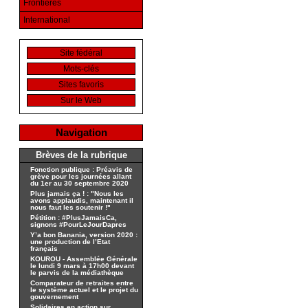
Frontières
International
Site fédéral
Mots-clés
Sites favoris
Sur le Web
Navigation
Brèves de la rubrique
Fonction publique : Préavis de
grève pour les journées allant
du 1er au 30 septembre 2020
Plus jamais ça ! : "Nous les
avons applaudis, maintenant il
nous faut les soutenir !"
Pétition : #PlusJamaisCa,
signons #PourLeJourDapres
Y’a bon Banania, version 2020 :
une production de l’Etat
français
KOUROU - Assemblée Générale
le lundi 9 mars à 17h00 devant
le parvis de la médiathèque
Comparateur de retraites entre
le système actuel et le projet du
gouvernement
Solidaires en action sur