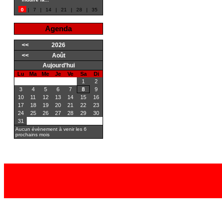
0
|
7
|
14
|
21
|
28
|
35
Agenda
<<
2026
<<
Août
Aujourd’hui
Lu
Ma
Me
Je
Ve
Sa
Di
1
2
3
4
5
6
7
8
9
10
11
12
13
14
15
16
17
18
19
20
21
22
23
24
25
26
27
28
29
30
31
Aucun évènement à venir les 6
prochains mois