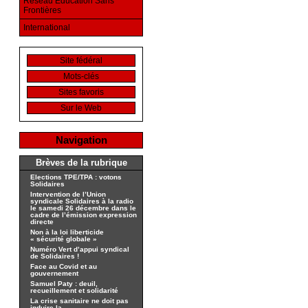
Réseau Education Sans
Frontières
International
Site fédéral
Mots-clés
Sites favoris
Sur le Web
Navigation
Brèves de la rubrique
Elections TPE/TPA : votons
Solidaires
Intervention de l’Union
syndicale Solidaires à la radio
le samedi 26 décembre dans le
cadre de l’émission expression
directe
Non à la loi liberticide
« sécurité globale »
Numéro Vert d’appui syndical
de Solidaires !
Face au Covid et au
gouvernement
Samuel Paty : deuil,
recueillement et solidarité
La crise sanitaire ne doit pas
induire la...