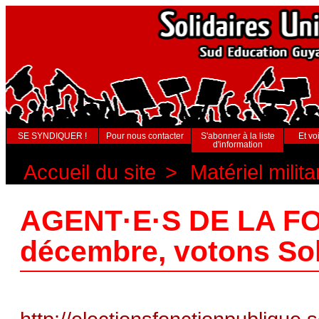
SE SYNDIQUER !
Pour nous contacter
S'abonner à la liste
Et voi
d'information
Accueil du site
>
Matériel milita
AGENT·E·S DE LA F
décembre, votons Sol