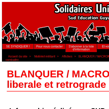
SE SYNDIQUER !
Pour nous contacter
S'abonner à la liste
Et voi
d'information
Accueil du site
>
Matériel militant
>
Affiches
>
BLANQUER / MACRON : u
combattre
BLANQUER / MACRON :
liberale et retrograd