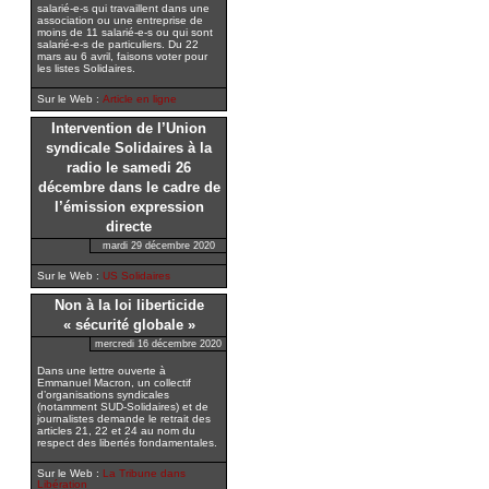
salarié-e-s qui travaillent dans une
association ou une entreprise de
moins de 11 salarié-e-s ou qui sont
salarié-e-s de particuliers. Du 22
mars au 6 avril, faisons voter pour
les listes Solidaires.
Sur le Web :
Article en ligne
Intervention de l’Union
syndicale Solidaires à la
radio le samedi 26
décembre dans le cadre de
l’émission expression
directe
mardi 29 décembre 2020
Sur le Web :
US Solidaires
Non à la loi liberticide
« sécurité globale »
mercredi 16 décembre 2020
Dans une lettre ouverte à
Emmanuel Macron, un collectif
d’organisations syndicales
(notamment SUD-Solidaires) et de
journalistes demande le retrait des
articles 21, 22 et 24 au nom du
respect des libertés fondamentales.
Sur le Web :
La Tribune dans
Libération