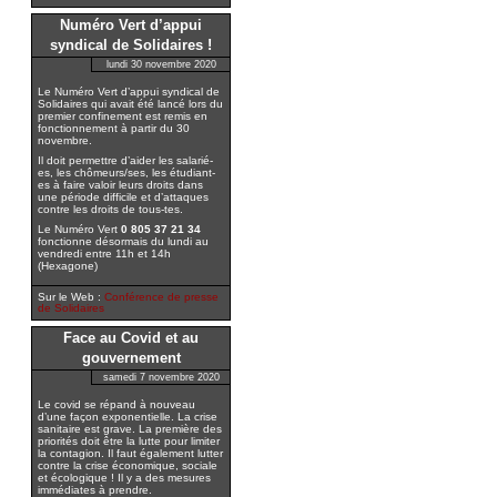
Numéro Vert d’appui
syndical de Solidaires !
lundi 30 novembre 2020
Le Numéro Vert d’appui syndical de
Solidaires qui avait été lancé lors du
premier confinement est remis en
fonctionnement à partir du 30
novembre.
Il doit permettre d’aider les salarié-
es, les chômeurs/ses, les étudiant-
es à faire valoir leurs droits dans
une période difficile et d’attaques
contre les droits de tous-tes.
Le Numéro Vert
0 805 37 21 34
fonctionne désormais du lundi au
vendredi entre 11h et 14h
(Hexagone)
Sur le Web :
Conférence de presse
de Solidaires
Face au Covid et au
gouvernement
samedi 7 novembre 2020
Le covid se répand à nouveau
d’une façon exponentielle. La crise
sanitaire est grave. La première des
priorités doit être la lutte pour limiter
la contagion. Il faut également lutter
contre la crise économique, sociale
et écologique ! Il y a des mesures
immédiates à prendre.