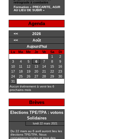
retrograde à combattre
Formation « PRECARITE, AGIR
AU LIEU DE SUBIR »
Agenda
<<
2026
<<
Août
Aujourd’hui
Lu
Ma
Me
Je
Ve
Sa
Di
1
2
3
4
5
6
7
8
9
10
11
12
13
14
15
16
17
18
19
20
21
22
23
24
25
26
27
28
29
30
31
Aucun évènement à venir les 6
prochains mois
Brèves
Elections TPE/TPA : votons
Solidaires
lundi 22 mars 2021
Du 22 mars au 6 avril auront lieu les
élections TPE/TPA. Nous
connaissons toutes et tous des