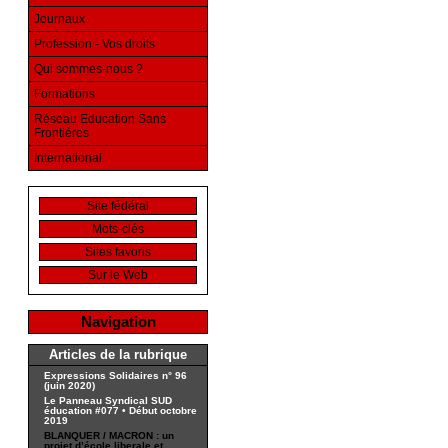
Journaux
Profession - Vos droits
Qui sommes-nous ?
Formations
Réseau Education Sans
Frontières
International
Site fédéral
Mots-clés
Sites favoris
Sur le Web
Navigation
Articles de la rubrique
Expressions Solidaires n° 96
(juin 2020)
Le Panneau Syndical SUD
éducation #077 • Début octobre
2019
BLANQUER / MACRON : un
projet d’école liberale et