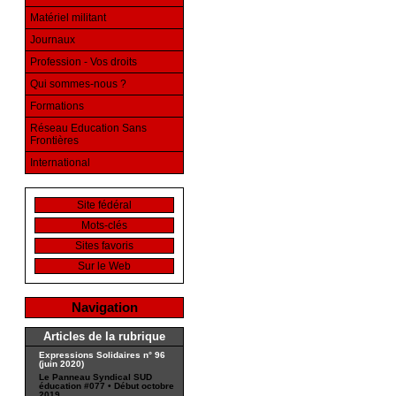
Matériel militant
Journaux
Profession - Vos droits
Qui sommes-nous ?
Formations
Réseau Education Sans
Frontières
International
Site fédéral
Mots-clés
Sites favoris
Sur le Web
Navigation
Articles de la rubrique
Expressions Solidaires n° 96
(juin 2020)
Le Panneau Syndical SUD
éducation #077 • Début octobre
2019