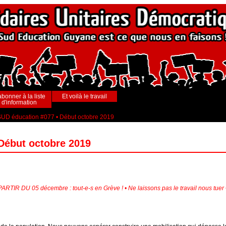
abonner à la liste
Et voilà le travail
d'information
UD éducation #077 • Début octobre 2019
Début octobre 2019
À PARTIR DU 05 décembre : tout-e-s en Grève ! • Ne laissons pas le travail nous tu