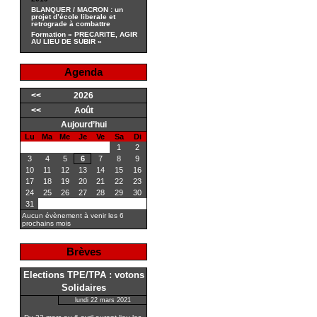
BLANQUER / MACRON : un
projet d’école liberale et
retrograde à combattre
Formation « PRECARITE, AGIR
AU LIEU DE SUBIR »
Agenda
<<
2026
<<
Août
Aujourd’hui
Lu
Ma
Me
Je
Ve
Sa
Di
1
2
3
4
5
6
7
8
9
10
11
12
13
14
15
16
17
18
19
20
21
22
23
24
25
26
27
28
29
30
31
Aucun évènement à venir les 6
prochains mois
Brèves
Elections TPE/TPA : votons
Solidaires
lundi 22 mars 2021