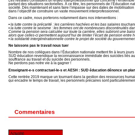
Les retraites constituent un enjeu interprofessionnel qui concerne l’ensemble
partant des situations sectorielles. À ce titre, les personnels de l’Éducation 
société. Dès maintenant et sans faire l’impasse sur des dates de mobilisati
dans l’objectif de construire un vaste mouvement interprofessionnel.
Dans ce cadre, nous porterons notamment dans nos interventions :
• la lutte contre la précarité : les carrières hachées et les bas salaires touch
• la lutte contre le sexisme : les femmes ont de nombreuses discontinuités dans
Comme la pension sera calculée sur toute la carrière, elles subiront une baisse
alors que celles-ci permettent aujourd’hui de limiter l’écart de pension entr
• la solidarité intergénérationnelle contre le projet de société du gouvernemen
Ne laissons pas le travail nous tuer
Nombre de nos collègues dans l’Éducation nationale mettent fin à leurs jours
SUD éducation revendique la reconnaissance immédiate des suicides liés au t
souffrance au travail et du suicide des personnels.
Ne perdons pas notre vie à la gagner !
Enseignant-e-s contractuel-le-s et AESH : SUD éducation dénonce un plan
Cette rentrée 2019 marque un tournant dans la gestion des ressources humaine
qui encadre le temps de travail, les personnels précaires sont particulièrement
Commentaires
Actualité