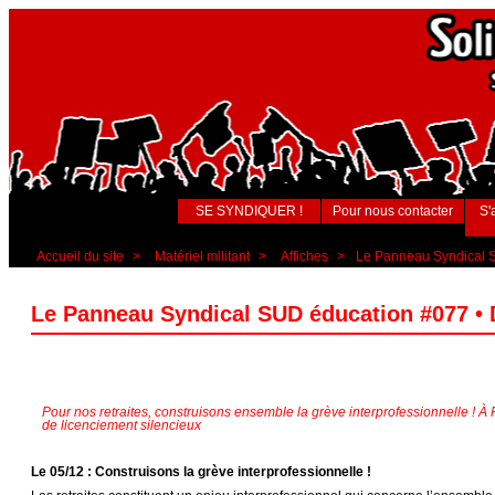
SE SYNDIQUER !
Pour nous contacter
S'
Accueil du site
>
Matériel militant
>
Affiches
>
Le Panneau Syndical S
Le Panneau Syndical SUD éducation #077 • 
Pour nos retraites, construisons ensemble la grève interprofessionnelle ! 
de licenciement silencieux
Le 05/12 : Construisons la grève interprofessionnelle !