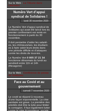
Sur le Web :
La Tribune dans
Libération
Numéro Vert d’appui
syndical de Solidaires !
lundi 30 novembre 2020
Le Numéro Vert d’appui syndical de
Solidaires qui avait été lancé lors du
premier confinement est remis en
fonctionnement à partir du 30
novembre.
Il doit permettre d’aider les salarié-
es, les chômeurs/ses, les étudiant-
es à faire valoir leurs droits dans
une période difficile et d’attaques
contre les droits de tous-tes.
Le Numéro Vert
0 805 37 21 34
fonctionne désormais du lundi au
vendredi entre 11h et 14h
(Hexagone)
Sur le Web :
Conférence de presse
de Solidaires
Face au Covid et au
gouvernement
samedi 7 novembre 2020
Le covid se répand à nouveau
d’une façon exponentielle. La crise
sanitaire est grave. La première des
priorités doit être la lutte pour limiter
la contagion. Il faut également lutter
contre la crise économique, sociale