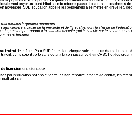
 de la population. Nous pouvons espérer construire une mobilisation qui dépasse les
nationale vont payer un lourd tribut si cette réforme passe. Les retraites touchent à
on en novembre, SUD éducation appelle les personnels à se mettre en grève le 5 d
ant des retraites largement amputées
 leur carrière à cause de la précarité et de l’inégalité, dont la charge de l’éducati
 de pension par rapport à la situation actuelle (qui la calcule sur le salaire ou les
e hommes et femmes.
t.!
 ou tentent de le faire. Pour SUD éducation, chaque suicide est un drame humain, 
ravail, qu’ils soient porté sans délai à la connaissance d’un CHSCT et des organi
 de licenciement silencieux
s par l’éducation nationale : entre les non-renouvellements de contrat, les retard
 maltraité-e-s.