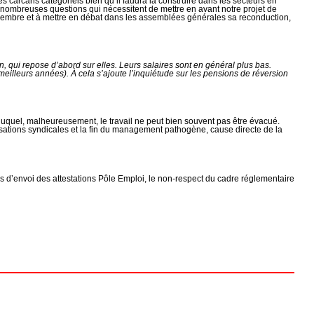
 carcans catégoriels bien qu’il faudra la construire dans les secteurs en
 de nombreuses questions qui nécessitent de mettre en avant notre projet de
écembre et à mettre en débat dans les assemblées générales sa reconduction,
on, qui repose d’abord sur elles. Leurs salaires sont en général plus bas.
 meilleurs années). À cela s’ajoute l’inquiétude sur les pensions de réversion
duquel, malheureusement, le travail ne peut bien souvent pas être évacué.
sations syndicales et la fin du management pathogène, cause directe de la
s d’envoi des attestations Pôle Emploi, le non-respect du cadre réglementaire