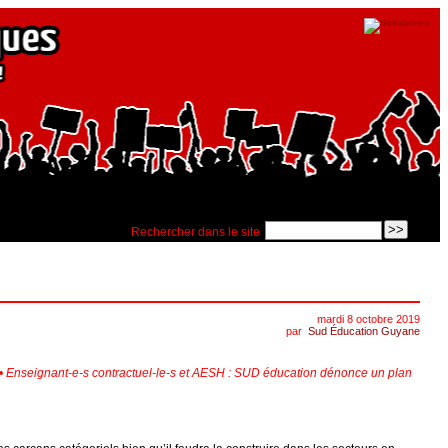
Rechercher dans le site
mardi 8 octobre 2019
par
Sud Éducation Guyane
er • Enseignant-e-s contractuel-le-s et AESH : SUD éducation dénonce un plan