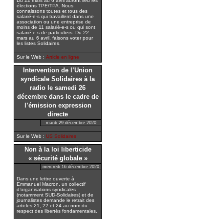
Du 22 mars au 6 avril auront lieu les
élections TPE/TPA. Nous
connaissons toutes et tous des
salarié-e-s qui travaillent dans une
association ou une entreprise de
moins de 11 salarié-e-s ou qui sont
salarié-e-s de particuliers. Du 22
mars au 6 avril, faisons voter pour
les listes Solidaires.
Sur le Web :
Article en ligne
Intervention de l’Union
syndicale Solidaires à la
radio le samedi 26
décembre dans le cadre de
l’émission expression
directe
mardi 29 décembre 2020
Sur le Web :
US Solidaires
Non à la loi liberticide
« sécurité globale »
mercredi 16 décembre 2020
Dans une lettre ouverte à
Emmanuel Macron, un collectif
d’organisations syndicales
(notamment SUD-Solidaires) et de
journalistes demande le retrait des
articles 21, 22 et 24 au nom du
respect des libertés fondamentales.