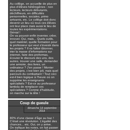
Au collège, on accueille de plus en
plus d’élèves hétérogènes : non
lecteurs, lecteurs débutants,
déchiffreurs, en difficultés
personnelles, sociales, primo
arrivants, etc. Le collège doit donc
devenir un lieu où tous ces élèves
ont leur place mais aussi le lieu de
toutes les expérimentations.
Génial !
On va pouvoir enfin inventer, créer,
innover. Oui, mais... Quels outils,
quel matériel, quelle formation pour
le professeur qui veut s’investir dans
les projets ? Il va falloir tâtonner,
trier la masse d’informations sur
internet, faire des proformas,
écouter le discours des uns, des
autres, trouver une salle, demander
une armoire, des livres, un
ordinateur ? J’en passe ! Monter
des projets, c’est bien joli, mais quel
parcours du combattant ! Tout ceci
est-il bien logique à l’heure où on
supprime les enseignants
spécialisés ? Est-ce au professeur
lambda de remplacer ces
spécialistes ? Comme d’habitude,
on marche sur la tête !
Coup de gueule
dimanche 14 septembre
2014
80% d’une classe d’âge au bac !
C’était une révolution. L’égalité des
chances... etc. Oui, on y arrive.
On trafique les notes, on fait passer