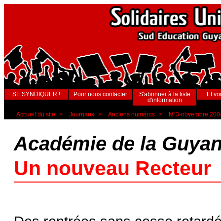
SE SYNDIQUER !
Pour nous contacter
S'abonner à la liste
Et voi
d'information
Accueil du site
>
Journaux
>
Anciens numéros
>
N°3-novembre 200
Académie de la Guya
Un nouveau Recteur