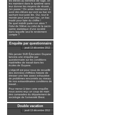
les élèves au bénéfice de l’âge, on
les maintient dans le système sans
leur donner les moyens de réussir....
j’en passe ! On arrive maintenant à
avoir des élèves qui vont au bac en
sachant tout juste lire. Oui, tout le
monde peut avoir son bac, un bac
bradé pour faire du chiffre !
De quel intérêt parle-t-on alors ?
Celui de l’élève ou celui de la sacro-
sainte statistique d’une société
dans laquelle seul le rendement
compte ?
Enquête par questionnaire
jeudi 13 décembre 2012
Dès janvier SUD Éducation Guyane
lancera une enquête par
questionnaire sur les conditions
matérielles de travail dans les
écoles de Guyane.
L’objectif est pour nous de recueillir
des données chiffrées histoire de
dresser une liste assez exhaustive
de problèmes rencontrés au niveau
de nos extraordinaires conditions de
travail...
Pour mener à bien cette enquête
nous avons reçu un coup de main
des camarades du département de
sociologie de l’université Brest.
Double vacation
jeudi 13 décembre 2012