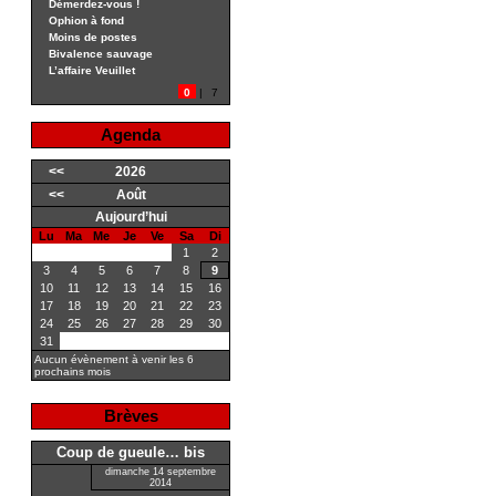
Démerdez-vous !
Ophion à fond
Moins de postes
Bivalence sauvage
L’affaire Veuillet
0
|
7
Agenda
<<
2026
<<
Août
Aujourd’hui
Lu
Ma
Me
Je
Ve
Sa
Di
1
2
3
4
5
6
7
8
9
10
11
12
13
14
15
16
17
18
19
20
21
22
23
24
25
26
27
28
29
30
31
Aucun évènement à venir les 6
prochains mois
Brèves
Coup de gueule… bis
dimanche 14 septembre
2014