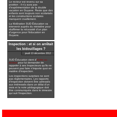
Le recteur est revenu sur sa
position : il n’y aura pas
d’expérimentation de la double
vacation en Guyane. Reste que des
enfants sont toujours non scolarisés
et les constructions scolaires
manquent cruellement.
La fédération SUD Éducation va
intervenir auprès du ministère pour
réaffirmer la nécessité d’un plan
d’urgence pour l’éducation en
Guyane.
Inspection : et si on arrêtait
les bidouillages ?
jeudi 13 décembre 2012
SUD Éducation vient d’
écrire au
recteur
pour lui demander de
rappeler à ses Inspecteurs qu’ils ne
peuvent pas faire n’importe quoi en
matière d’inspection.
Les inspections surprises ne sont
pas réglementaires. Les rapports
d’inspection doivent être adressés
aux intéressés dans un délai d’un
mois et la note pédagogique doit
être communiquée dans le trimestre
qui suit l’inspection.