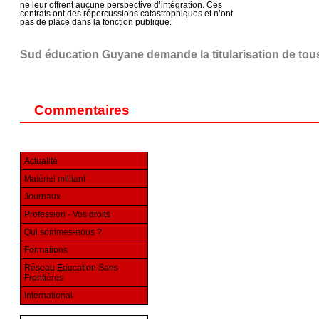
ne leur offrent aucune perspective d’intégration. Ces
contrats ont des répercussions catastrophiques et n’ont
pas de place dans la fonction publique.
Sud éducation Guyane demande la titularisation de tous
Commentaires
Actualité
Matériel militant
Journaux
Profession - Vos droits
Qui sommes-nous ?
Formations
Réseau Education Sans
Frontières
International