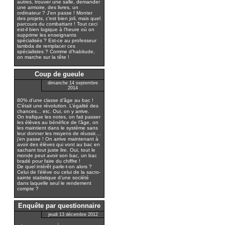
autres, trouver une salle, demander
une armoire, des livres, un
ordinateur ? J’en passe ! Monter
des projets, c’est bien joli, mais quel
parcours du combattant ! Tout ceci
est-il bien logique à l’heure où on
supprime les enseignants
spécialisés ? Est-ce au professeur
lambda de remplacer ces
spécialistes ? Comme d’habitude,
on marche sur la tête !
Coup de gueule
dimanche 14 septembre
2014
80% d’une classe d’âge au bac !
C’était une révolution. L’égalité des
chances... etc. Oui, on y arrive.
On trafique les notes, on fait passer
les élèves au bénéfice de l’âge, on
les maintient dans le système sans
leur donner les moyens de réussir....
j’en passe ! On arrive maintenant à
avoir des élèves qui vont au bac en
sachant tout juste lire. Oui, tout le
monde peut avoir son bac, un bac
bradé pour faire du chiffre !
De quel intérêt parle-t-on alors ?
Celui de l’élève ou celui de la sacro-
sainte statistique d’une société
dans laquelle seul le rendement
compte ?
Enquête par questionnaire
jeudi 13 décembre 2012