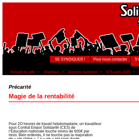
SE SYNDIQUER !
Pour nous contacter
S'
Accueil du site
>
Journaux
>
Anciens numéros
>
N°5-avril 2005
>
Précarité
Magie de la rentabilité
Pour 2O heures de travail hebdomadaire, un travailleur
sous Contrat Empoi Solidarité (CES) de
l’Éducation nationale touche moins de 600€ par
mois. Bien entendu, il ne touche pas la majoration
de « vie chère ». La « vie » est sans doute