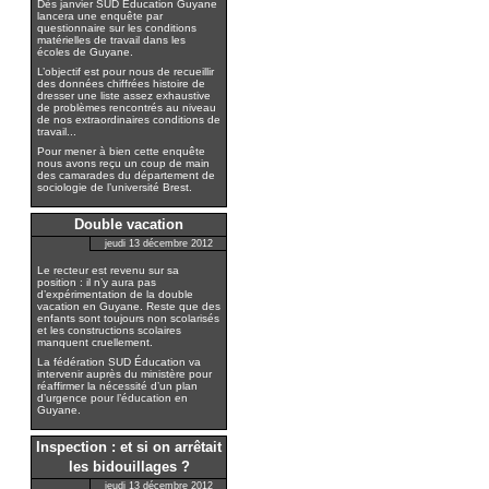
Dès janvier SUD Éducation Guyane
lancera une enquête par
questionnaire sur les conditions
matérielles de travail dans les
écoles de Guyane.
L’objectif est pour nous de recueillir
des données chiffrées histoire de
dresser une liste assez exhaustive
de problèmes rencontrés au niveau
de nos extraordinaires conditions de
travail...
Pour mener à bien cette enquête
nous avons reçu un coup de main
des camarades du département de
sociologie de l’université Brest.
Double vacation
jeudi 13 décembre 2012
Le recteur est revenu sur sa
position : il n’y aura pas
d’expérimentation de la double
vacation en Guyane. Reste que des
enfants sont toujours non scolarisés
et les constructions scolaires
manquent cruellement.
La fédération SUD Éducation va
intervenir auprès du ministère pour
réaffirmer la nécessité d’un plan
d’urgence pour l’éducation en
Guyane.
Inspection : et si on arrêtait
les bidouillages ?
jeudi 13 décembre 2012