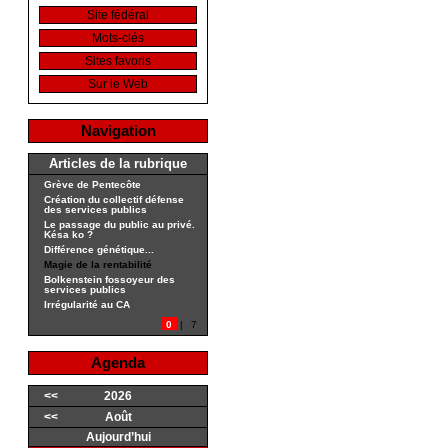
Site fédéral
Mots-clés
Sites favoris
Sur le Web
Navigation
Articles de la rubrique
Grève de Pentecôte
Création du collectif défense
des services publics
Le passage du public au privé.
Késa ko ?
Différence génétique...
Magie de la rentabilité
Bolkenstein fossoyeur des
services publics
Irrégularité au CA
0
|
7
Agenda
<<
2026
<<
Août
Aujourd’hui