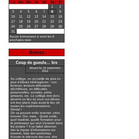
Lu
Ma
Me
Je
Ve
Sa
Di
1
2
3
4
5
6
7
8
9
10
11
12
13
14
15
16
17
18
19
20
21
22
23
24
25
26
27
28
29
30
31
Aucun évènement à venir les 6
prochains mois
Brèves
Coup de gueule… bis
dimanche 14 septembre
2014
Au collège, on accueille de plus en
plus d’élèves hétérogènes : non
lecteurs, lecteurs débutants,
déchiffreurs, en difficultés
personnelles, sociales, primo
arrivants, etc. Le collège doit donc
devenir un lieu où tous ces élèves
ont leur place mais aussi le lieu de
toutes les expérimentations.
Génial !
On va pouvoir enfin inventer, créer,
innover. Oui, mais... Quels outils,
quel matériel, quelle formation pour
le professeur qui veut s’investir dans
les projets ? Il va falloir tâtonner,
trier la masse d’informations sur
internet, faire des proformas,
écouter le discours des uns, des