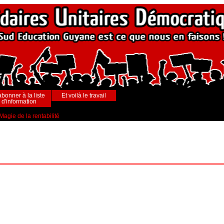
abonner à la liste
Et voilà le travail
d'information
Magie de la rentabilité