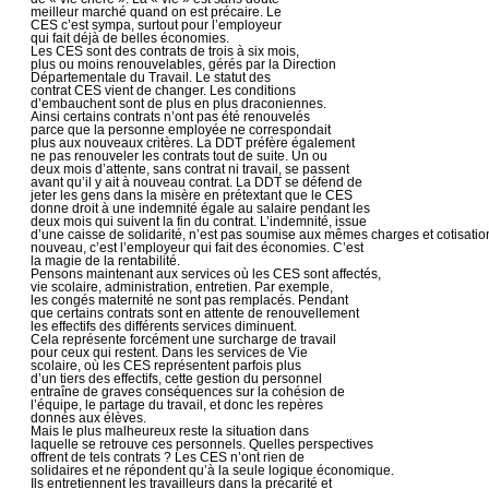
meilleur marché quand on est précaire. Le
CES c’est sympa, surtout pour l’employeur
qui fait déjà de belles économies.
Les CES sont des contrats de trois à six mois,
plus ou moins renouvelables, gérés par la Direction
Départementale du Travail. Le statut des
contrat CES vient de changer. Les conditions
d’embauchent sont de plus en plus draconiennes.
Ainsi certains contrats n’ont pas été renouvelés
parce que la personne employée ne correspondait
plus aux nouveaux critères. La DDT préfère également
ne pas renouveler les contrats tout de suite. Un ou
deux mois d’attente, sans contrat ni travail, se passent
avant qu’il y ait à nouveau contrat. La DDT se défend de
jeter les gens dans la misère en prétextant que le CES
donne droit à une indemnité égale au salaire pendant les
deux mois qui suivent la fin du contrat. L’indemnité, issue
d’une caisse de solidarité, n’est pas soumise aux mêmes charges et cotisatio
nouveau, c’est l’employeur qui fait des économies. C’est
la magie de la rentabilité.
Pensons maintenant aux services où les CES sont affectés,
vie scolaire, administration, entretien. Par exemple,
les congés maternité ne sont pas remplacés. Pendant
que certains contrats sont en attente de renouvellement
les effectifs des différents services diminuent.
Cela représente forcément une surcharge de travail
pour ceux qui restent. Dans les services de Vie
scolaire, où les CES représentent parfois plus
d’un tiers des effectifs, cette gestion du personnel
entraîne de graves conséquences sur la cohésion de
l’équipe, le partage du travail, et donc les repères
donnés aux élèves.
Mais le plus malheureux reste la situation dans
laquelle se retrouve ces personnels. Quelles perspectives
offrent de tels contrats ? Les CES n’ont rien de
solidaires et ne répondent qu’à la seule logique économique.
Ils entretiennent les travailleurs dans la précarité et