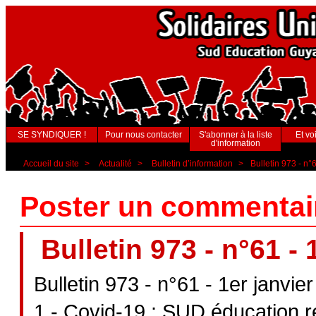
SE SYNDIQUER !
Pour nous contacter
S'abonner à la liste
Et voi
d'information
Accueil du site
>
Actualité
>
Bulletin d’information
>
Bulletin 973 - n°
Poster un commentaire 
Bulletin 973 - n°61 - 
Bulletin 973 - n°61 - 1er janvie
1 - Covid-19 : SUD éducation 