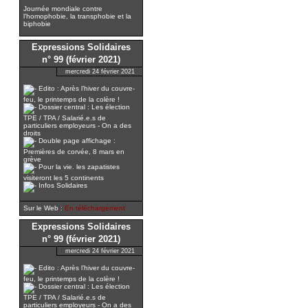
Journée mondiale contre
l’homophobie, la transphobie et la
biphobie
Expressions Solidaires
n° 99 (février 2021)
mercredi 24 février 2021
Edito : Après l’hiver du couvre-
feu, le printemps de la colère !
Dossier central : Les élection
TPE / TPA / Salarié.e.s de
particuliers employeurs - On a des
droits
Double page affichage :
Premières de corvée, 8 mars en
grève
Pour la vie. les zapatistes
visiteront les 5 continents
Infos Solidaires
Sur le Web :
En téléchargement
Expressions Solidaires
n° 99 (février 2021)
mercredi 24 février 2021
Edito : Après l’hiver du couvre-
feu, le printemps de la colère !
Dossier central : Les élection
TPE / TPA / Salarié.e.s de
particuliers employeurs - On a des