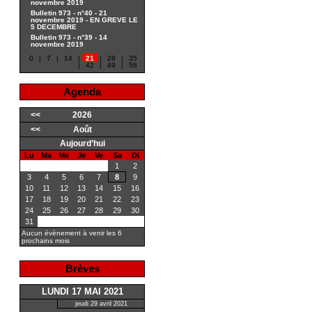
novembre 2019
Bulletin 973 - n°40 - 21
novembre 2019 - EN GREVE LE
5 DECEMBRE
Bulletin 973 - n°39 - 14
novembre 2019
0
|
7
|
14
|
21
|
28
|
35
|
42
|
49
|
56
Agenda
<<
2026
<<
Août
Aujourd’hui
Lu
Ma
Me
Je
Ve
Sa
Di
1
2
3
4
5
6
7
8
9
10
11
12
13
14
15
16
17
18
19
20
21
22
23
24
25
26
27
28
29
30
31
Aucun évènement à venir les 6
prochains mois
Brèves
LUNDI 17 MAI 2021
jeudi 29 avril 2021