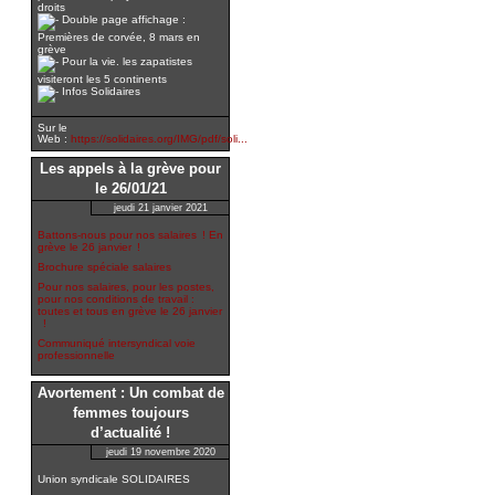
droits
Double page affichage :
Premières de corvée, 8 mars en
grève
Pour la vie. les zapatistes
visiteront les 5 continents
Infos Solidaires
Sur le
Web :
https://solidaires.org/IMG/pdf/soli...
Les appels à la grève pour
le 26/01/21
jeudi 21 janvier 2021
Battons-nous pour nos salaires ! En
grève le 26 janvier !
Brochure spéciale salaires
Pour nos salaires, pour les postes,
pour nos conditions de travail :
toutes et tous en grève le 26 janvier
!
Communiqué intersyndical voie
professionnelle
Avortement : Un combat de
femmes toujours
d’actualité !
jeudi 19 novembre 2020
Union syndicale SOLIDAIRES