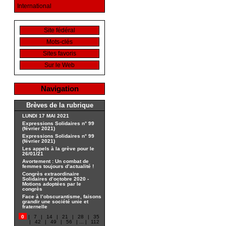
International
Site fédéral
Mots-clés
Sites favoris
Sur le Web
Navigation
Brèves de la rubrique
LUNDI 17 MAI 2021
Expressions Solidaires n° 99
(février 2021)
Expressions Solidaires n° 99
(février 2021)
Les appels à la grève pour le
26/01/21
Avortement : Un combat de
femmes toujours d’actualité !
Congrès extraordinaire
Solidaires d’octobre 2020 -
Motions adoptées par le
congrès
Face à l’obscurantisme, faisons
grandir une société unie et
fraternelle
0
|
7
|
14
|
21
|
28
|
35
|
42
|
49
|
56
|
...
|
112