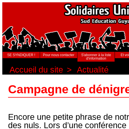
SE SYNDIQUER !
Pour nous contacter
S'abonner à la liste
Et voi
d'information
Accueil du site
>
Actualité
Campagne de dénigr
Encore une petite phrase de notr
des nuls. Lors d’une conférence 