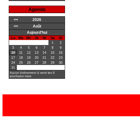
Agenda
<<
2026
<<
Août
Aujourd’hui
Lu
Ma
Me
Je
Ve
Sa
Di
1
2
3
4
5
6
7
8
9
10
11
12
13
14
15
16
17
18
19
20
21
22
23
24
25
26
27
28
29
30
31
Aucun évènement à venir les 6
prochains mois