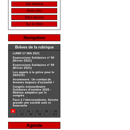
Site fédéral
Mots-clés
Sites favoris
Sur le Web
Navigation
Brèves de la rubrique
LUNDI 17 MAI 2021
Expressions Solidaires n° 99
(février 2021)
Expressions Solidaires n° 99
(février 2021)
Les appels à la grève pour le
26/01/21
Avortement : Un combat de
femmes toujours d’actualité !
Congrès extraordinaire
Solidaires d’octobre 2020 -
Motions adoptées par le
congrès
Face à l’obscurantisme, faisons
grandir une société unie et
fraternelle
0
|
7
|
14
|
21
|
28
|
35
|
42
|
49
|
56
|
...
|
112
Agenda