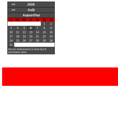
<<
2026
<<
Août
Aujourd’hui
Lu
Ma
Me
Je
Ve
Sa
Di
1
2
3
4
5
6
7
8
9
10
11
12
13
14
15
16
17
18
19
20
21
22
23
24
25
26
27
28
29
30
31
Aucun évènement à venir les 6
prochains mois