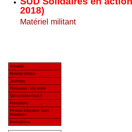
SUD Solidaires en actio
2018)
Matériel militant
Actualité
Matériel militant
Journaux
Profession - Vos droits
Qui sommes-nous ?
Formations
Réseau Education Sans
Frontières
International