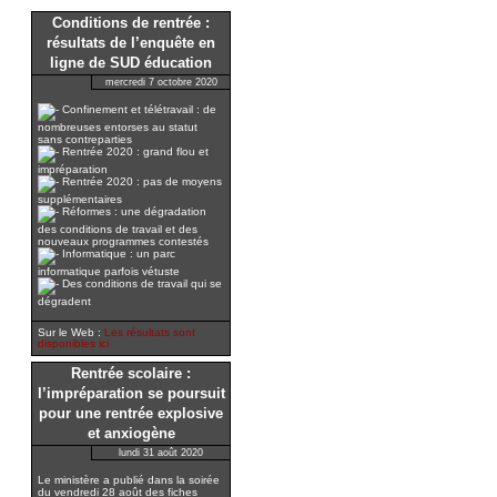
Conditions de rentrée :
résultats de l’enquête en
ligne de SUD éducation
mercredi 7 octobre 2020
Confinement et télétravail : de
nombreuses entorses au statut
sans contreparties
Rentrée 2020 : grand flou et
impréparation
Rentrée 2020 : pas de moyens
supplémentaires
Réformes : une dégradation
des conditions de travail et des
nouveaux programmes contestés
Informatique : un parc
informatique parfois vétuste
Des conditions de travail qui se
dégradent
Sur le Web :
Les résultats sont
disponibles ici
Rentrée scolaire :
l’impréparation se poursuit
pour une rentrée explosive
et anxiogène
lundi 31 août 2020
Le ministère a publié dans la soirée
du vendredi 28 août des fiches