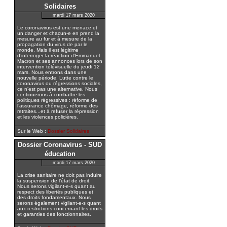
Solidaires
mardi 17 mars 2020
Le coronavirus est une menace et
un danger et chacun-e en prend la
mesure au fur et à mesure de la
propagation du virus de par le
monde. Mais il est légitime
d’interroger la réaction d’Emmanuel
Macron et ses annonces lors de son
intervention télévisuelle du jeudi 12
mars. Nous entrons dans une
nouvelle période. Lutte contre le
coronavirus ou régressions sociales,
ce n’est pas une alternative. Nous
continuerons à combattre les
politiques régressives : réforme de
l’assurance chômage, réforme des
retraites...et à refuser la répression
et les violences policières.
Sur le Web :
Dossier Solidaires
Dossier Coronavirus - SUD
éducation
mardi 17 mars 2020
La crise sanitaire ne doit pas induire
la suspension de l’état de droit.
Nous serons vigilant-e-s quant au
respect des libertés publiques et
des droits fondamentaux. Nous
serons également vigilant-e-s quant
aux restrictions concernant les droits
et garanties des fonctionnaires.