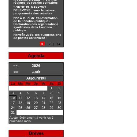
régimes de retraite solidaires
SORTIE DU RAPPORT
DELEVOYE : vers la baisse
programmée des retraites
Non à la loi de transformation
de la Fonction publique -
Déclaration des organisations
syndicales de la Fonction
publique
Rentrée 2019, les suppressions
de postes continuent !
0
|
7
|
14
Agenda
<<
2026
<<
Août
Aujourd’hui
Lu
Ma
Me
Je
Ve
Sa
Di
1
2
3
4
5
6
7
8
9
10
11
12
13
14
15
16
17
18
19
20
21
22
23
24
25
26
27
28
29
30
31
Aucun évènement à venir les 6
prochains mois
Brèves