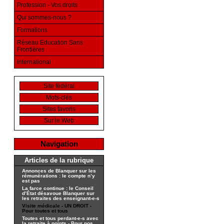
Profession - Vos droits
Qui sommes-nous ?
Formations
Réseau Education Sans
Frontières
International
Site fédéral
Mots-clés
Sites favoris
Sur le Web
Navigation
Articles de la rubrique
Annonces de Blanquer sur les
rémunérations : le compte n’y
est pas
La farce continue : le Conseil
d’État désavoue Blanquer sur
les retraites des enseignant-e-s
Visite médicale - UN DROIT -
Pour toutes et tous
Toutes et tous perdant-e-s avec
la retraite à points - Pour nos