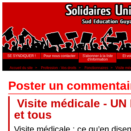
SE SYNDIQUER !
Pour nous contacter
S'abonner à la liste
Et voi
d'information
Accueil du site
>
Profession - Vos droits
>
Fonctionnaires
>
Visite mé
Poster un commentaire 
Visite médicale - UN
et tous
Visite médicale : ce qu’en disen