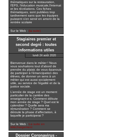
thématiques sur la restauration,
l’EPS, l’éducation musicale,l’internat
et les récréations. Ces fiches
thématiques, sont publiées trop
tardivement sans que les équipes
puissent s’en servir en amont de la
rentrée scolaire
Sur le Web :
(la suite)
Stagiaires premier et
second degré : toutes
informations utiles
lundi 24 août 2020
Bienvenue dans le métier ! Nous
vous souhaitons tout d’abord de
prendre du plaisir, de vous épanouir,
de participer à l’émancipation des
élèves, de donner un sens à un
métier qui est aussi socialement
utile, au service de l’égalité et de la
justice sociale.
L’année de stage est un moment
particulier de la carrière des
enseignant-e-s. Comment débute
mon année de stage ? Quel est le
calendrier ? Quelle sera ma
rémunération ? Comment se
déroule la phase d’affectation, à
laquelle je participerai ?
Sur le Web :
La suite en
téléchargement
Dossier Coronavirus -