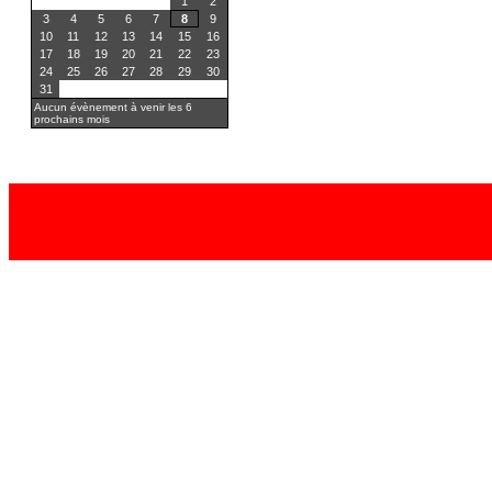
1
2
3
4
5
6
7
8
9
10
11
12
13
14
15
16
17
18
19
20
21
22
23
24
25
26
27
28
29
30
31
Aucun évènement à venir les 6
prochains mois