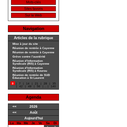
Mots-clés
Sites favoris
Sur le Web
Navigation
Articles de la rubrique
Mise à jour du site
Réunion de rentrée à Cayenne
Réunion de rentrée à Cayenne
Grève contre l’austérité
Réunion d’Information
Syndicale (RIS) à Cayenne
Réunion d’Information
Syndicale (RIS) à Kourou
Réunion de rentrée de SUD
Éducation à St Laurent
0
|
7
|
14
|
21
|
28
|
35
|
42
|
49
|
56
|
...
|
140
Agenda
<<
2026
<<
Août
Aujourd’hui
Lu
Ma
Me
Je
Ve
Sa
Di