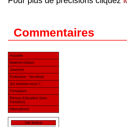
Pour plus de précisions cliquez
i
Commentaires
Actualité
Matériel militant
Journaux
Profession - Vos droits
Qui sommes-nous ?
Formations
Réseau Education Sans
Frontières
International
Site fédéral