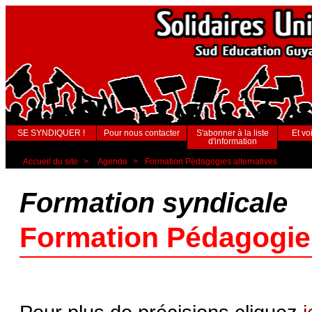
SE SYNDIQUER !
Pour nous contacter
S'abonner à la liste
Et voi
d'information
Accueil du site
>
Agenda
>
Formation Pédagogies alternatives
Formation syndicale
Formation Pédagogies