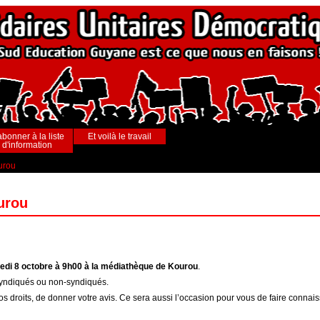
abonner à la liste
Et voilà le travail
d'information
urou
urou
edi 8 octobre à 9h00 à la médiathèque de Kourou
.
, syndiqués ou non-syndiqués.
os droits, de donner votre avis. Ce sera aussi l’occasion pour vous de faire conna