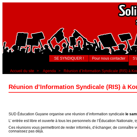
SE SYNDIQUER !
Pour nous contacter
S'
Accueil du site
>
Agenda
>
Réunion d’Information Syndicale (RIS) à Ko
Réunion d’Information Syndicale (RIS) à Ko
SUD Éducation Guyane organise une réunion d’information syndicale
le sam
L’ entrée est libre et ouverte à tous les personnels de l’Éducation Nationale
Ces réunions vous permettront de rester informés, d’échanger, de connaître v
connaissez pas déjà.