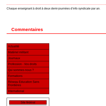
Chaque enseignant à droit à deux demi-journées d’info syndicale par an.
Commentaires
Actualité
Matériel militant
Journaux
Profession - Vos droits
Qui sommes-nous ?
Formations
Réseau Education Sans
Frontières
International
Site fédéral