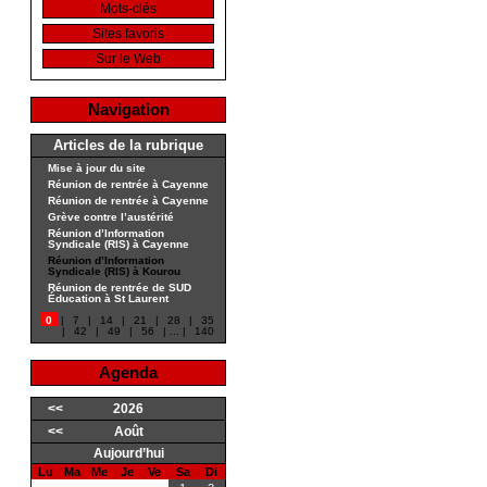
Mots-clés
Sites favoris
Sur le Web
Navigation
Articles de la rubrique
Mise à jour du site
Réunion de rentrée à Cayenne
Réunion de rentrée à Cayenne
Grève contre l’austérité
Réunion d’Information
Syndicale (RIS) à Cayenne
Réunion d’Information
Syndicale (RIS) à Kourou
Réunion de rentrée de SUD
Éducation à St Laurent
0
|
7
|
14
|
21
|
28
|
35
|
42
|
49
|
56
|
...
|
140
Agenda
<<
2026
<<
Août
Aujourd’hui
Lu
Ma
Me
Je
Ve
Sa
Di