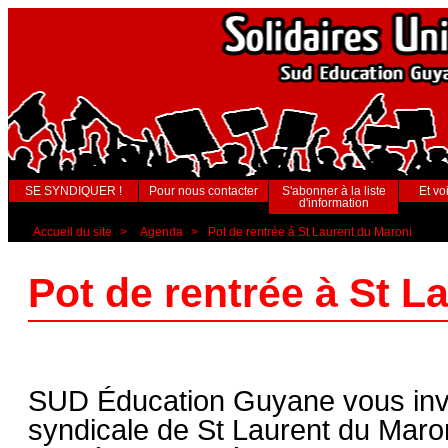
SE SYNDIQUER !
Pour nous contacter
S'abonner à la liste
Et voi
d'information
Accueil du site
>
Agenda
>
Pot de rentrée à St Laurent du Maroni
Pot de rentrée à St L
SUD Éducation Guyane vous invit
syndicale de St Laurent du Maron