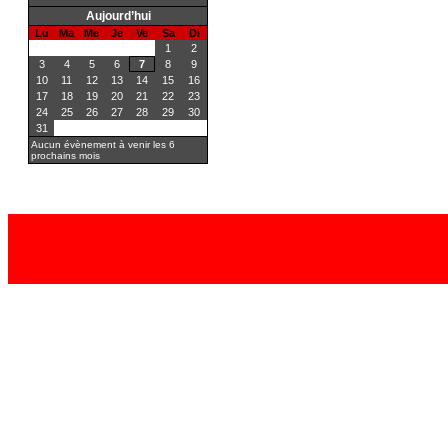
Aujourd’hui
Lu
Ma
Me
Je
Ve
Sa
Di
1
2
3
4
5
6
7
8
9
10
11
12
13
14
15
16
17
18
19
20
21
22
23
24
25
26
27
28
29
30
31
Aucun évènement à venir les 6
prochains mois