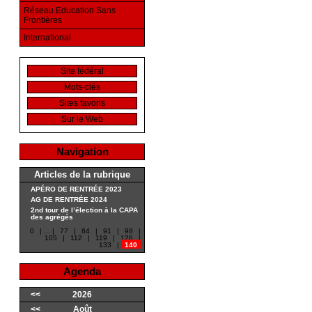
Réseau Education Sans
Frontières
International
Site fédéral
Mots-clés
Sites favoris
Sur le Web
Navigation
Articles de la rubrique
APÉRO DE RENTRÉE 2023
AG DE RENTRÉE 2024
2nd tour de l’élection à la CAPA
des agrégés
0
|
...
|
77
|
84
|
91
|
98
|
105
|
112
|
119
|
126
|
133
|
140
Agenda
<<
2026
<<
Août