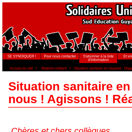
SE SYNDIQUER !
Pour nous contacter
S'abonner à la liste
Et voi
d'information
Accueil du site
>
Matériel militant
>
Situation sanitaire en Guyane : Org
Situation sanitaire e
nous ! Agissons ! Ré
Chères et chers collègues,