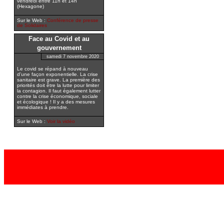
vendredi entre 11h et 14h
(Hexagone)
Sur le Web :
Conférence de presse
de Solidaires
Face au Covid et au
gouvernement
samedi 7 novembre 2020
Le covid se répand à nouveau
d’une façon exponentielle. La crise
sanitaire est grave. La première des
priorités doit être la lutte pour limiter
la contagion. Il faut également lutter
contre la crise économique, sociale
et écologique ! Il y a des mesures
immédiates à prendre.
Sur le Web :
Voir la vidéo