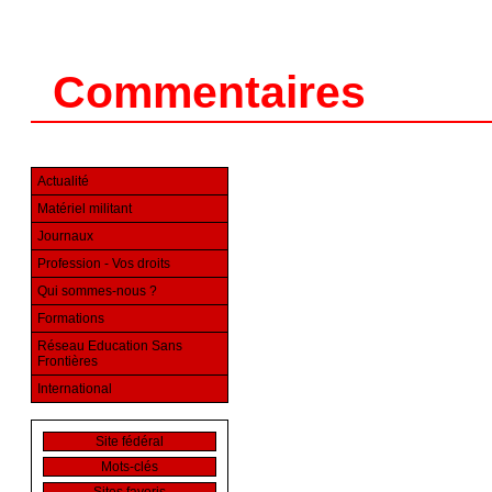
Commentaires
Actualité
Matériel militant
Journaux
Profession - Vos droits
Qui sommes-nous ?
Formations
Réseau Education Sans
Frontières
International
Site fédéral
Mots-clés