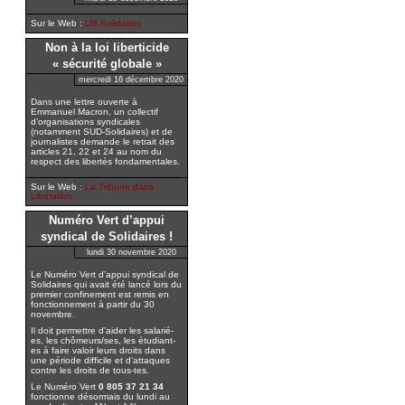
Sur le Web :
US Solidaires
Non à la loi liberticide
« sécurité globale »
mercredi 16 décembre 2020
Dans une lettre ouverte à
Emmanuel Macron, un collectif
d’organisations syndicales
(notamment SUD-Solidaires) et de
journalistes demande le retrait des
articles 21, 22 et 24 au nom du
respect des libertés fondamentales.
Sur le Web :
La Tribune dans
Libération
Numéro Vert d’appui
syndical de Solidaires !
lundi 30 novembre 2020
Le Numéro Vert d’appui syndical de
Solidaires qui avait été lancé lors du
premier confinement est remis en
fonctionnement à partir du 30
novembre.
Il doit permettre d’aider les salarié-
es, les chômeurs/ses, les étudiant-
es à faire valoir leurs droits dans
une période difficile et d’attaques
contre les droits de tous-tes.
Le Numéro Vert
0 805 37 21 34
fonctionne désormais du lundi au