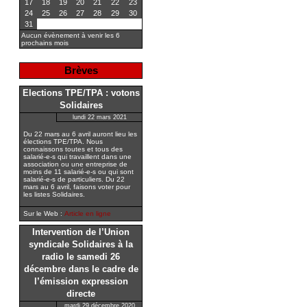
17
18
19
20
21
22
23
24
25
26
27
28
29
30
31
Aucun évènement à venir les 6
prochains mois
Brèves
Elections TPE/TPA : votons
Solidaires
lundi 22 mars 2021
Du 22 mars au 6 avril auront lieu les
élections TPE/TPA. Nous
connaissons toutes et tous des
salarié-e-s qui travaillent dans une
association ou une entreprise de
moins de 11 salarié-e-s ou qui sont
salarié-e-s de particuliers. Du 22
mars au 6 avril, faisons voter pour
les listes Solidaires.
Sur le Web :
Article en ligne
Intervention de l’Union
syndicale Solidaires à la
radio le samedi 26
décembre dans le cadre de
l’émission expression
directe
mardi 29 décembre 2020