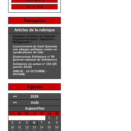
Sites favoris
Sur le Web
Navigation
Articles de la rubrique
Situation sanitaire en Guyane :
Organisons-nous ! Agissons !
Réagissons !
Licenciement de Gaël Quirante
une attaque politique contre un
syndicalisme de lutte
Expressions Solidaires n° 85
(journal national de Solidaires)
Solidaires en action n° 152 (25
janvier 2018)
GREVE - 10 OCTOBRE -
GUYANE
Agenda
<<
2026
<<
Août
Aujourd’hui
Lu
Ma
Me
Je
Ve
Sa
Di
1
2
3
4
5
6
7
8
9
10
11
12
13
14
15
16