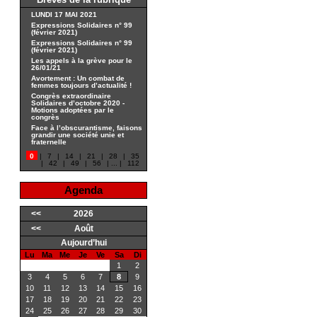
Brèves de la rubrique
LUNDI 17 MAI 2021
Expressions Solidaires n° 99
(février 2021)
Expressions Solidaires n° 99
(février 2021)
Les appels à la grève pour le
26/01/21
Avortement : Un combat de
femmes toujours d’actualité !
Congrès extraordinaire
Solidaires d’octobre 2020 -
Motions adoptées par le
congrès
Face à l’obscurantisme, faisons
grandir une société unie et
fraternelle
0
|
7
|
14
|
21
|
28
|
35
|
42
|
49
|
56
|
...
|
112
Agenda
<<
2026
<<
Août
Aujourd’hui
Lu
Ma
Me
Je
Ve
Sa
Di
1
2
3
4
5
6
7
8
9
10
11
12
13
14
15
16
17
18
19
20
21
22
23
24
25
26
27
28
29
30