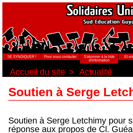
SE SYNDIQUER !
Pour nous contacter
S'abonner à la liste
Et voi
d'information
Accueil du site
>
Actualité
Soutien à Serge Letc
Soutien à Serge Letchimy pour s
réponse aux propos de Cl. Guéa