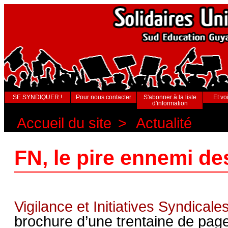
SE SYNDIQUER !
Pour nous contacter
S'abonner à la liste
Et voi
d'information
Accueil du site
>
Actualité
FN, le pire ennemi de
Vigilance et Initiatives Syndicale
brochure d’une trentaine de pages