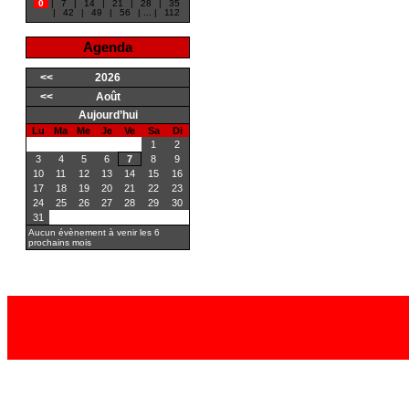
0
|
7
|
14
|
21
|
28
|
35
|
42
|
49
|
56
|
...
|
112
Agenda
<<
2026
<<
Août
Aujourd’hui
Lu
Ma
Me
Je
Ve
Sa
Di
1
2
3
4
5
6
7
8
9
10
11
12
13
14
15
16
17
18
19
20
21
22
23
24
25
26
27
28
29
30
31
Aucun évènement à venir les 6
prochains mois