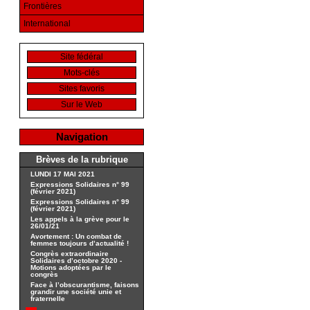
Frontières
International
Site fédéral
Mots-clés
Sites favoris
Sur le Web
Navigation
Brèves de la rubrique
LUNDI 17 MAI 2021
Expressions Solidaires n° 99
(février 2021)
Expressions Solidaires n° 99
(février 2021)
Les appels à la grève pour le
26/01/21
Avortement : Un combat de
femmes toujours d’actualité !
Congrès extraordinaire
Solidaires d’octobre 2020 -
Motions adoptées par le
congrès
Face à l’obscurantisme, faisons
grandir une société unie et
fraternelle