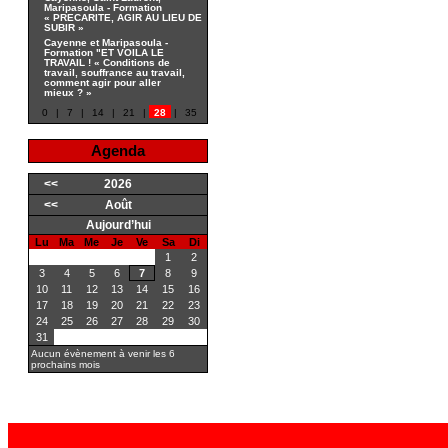
Maripasoula - Formation
« PRECARITE, AGIR AU LIEU DE
SUBIR »
Cayenne et Maripasoula -
Formation "ET VOILA LE
TRAVAIL ! « Conditions de
travail, souffrance au travail,
comment agir pour aller
mieux ? »
0
|
7
|
14
|
21
|
28
|
35
Agenda
<<
2026
<<
Août
Aujourd’hui
Lu
Ma
Me
Je
Ve
Sa
Di
1
2
3
4
5
6
7
8
9
10
11
12
13
14
15
16
17
18
19
20
21
22
23
24
25
26
27
28
29
30
31
Aucun évènement à venir les 6
prochains mois