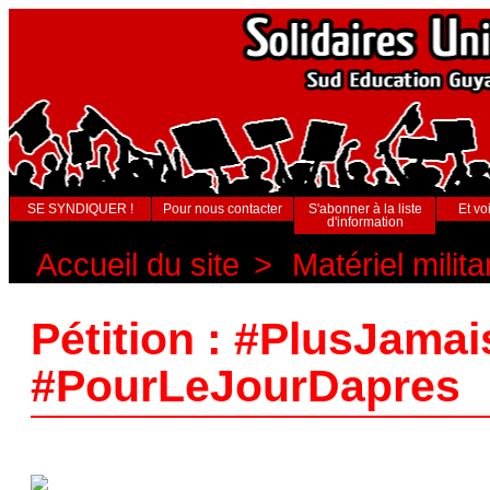
SE SYNDIQUER !
Pour nous contacter
S'abonner à la liste
Et voi
d'information
Accueil du site
>
Matériel milita
Pétition : #PlusJama
#PourLeJourDapres