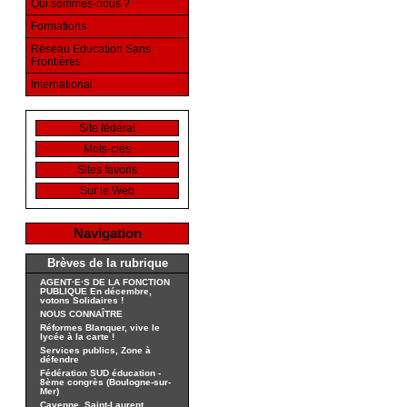
Qui sommes-nous ?
Formations
Réseau Education Sans
Frontières
International
Site fédéral
Mots-clés
Sites favoris
Sur le Web
Navigation
Brèves de la rubrique
AGENT·E·S DE LA FONCTION
PUBLIQUE En décembre,
votons Solidaires !
NOUS CONNAÎTRE
Réformes Blanquer, vive le
lycée à la carte !
Services publics, Zone à
défendre
Fédération SUD éducation -
8ème congrès (Boulogne-sur-
Mer)
Cayenne, Saint-Laurent,