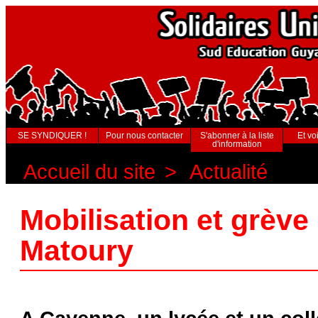
SE SYNDIQUER !
Pour nous contacter
S'abonner à la liste
Et voi
d'information
Accueil du site
>
Actualité
Mobilisation et grève 
Matoury