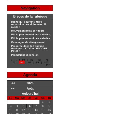
Navigation
Brèves de la rubrique
Michelin : pour une autre
répartition des richesses, là
aussi !
Mouvement intra 1er degré
FN, le pire ennemi des salariés
FN, le pire ennemi des salariés
Campagne de dénigrement
Précarité dans la Fonction
Publique : STOP ou ENCORE
PLUS ?
Promotions d’échelon
0
|
...
|
49
|
56
|
63
|
70
|
77
|
84
|
91
|
98
|
105
|
112
Agenda
<<
2026
<<
Août
Aujourd’hui
Lu
Ma
Me
Je
Ve
Sa
Di
1
2
3
4
5
6
7
8
9
10
11
12
13
14
15
16