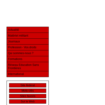
Actualité
Matériel militant
Journaux
Profession - Vos droits
Qui sommes-nous ?
Formations
Réseau Education Sans
Frontières
International
Site fédéral
Mots-clés
Sites favoris
Sur le Web