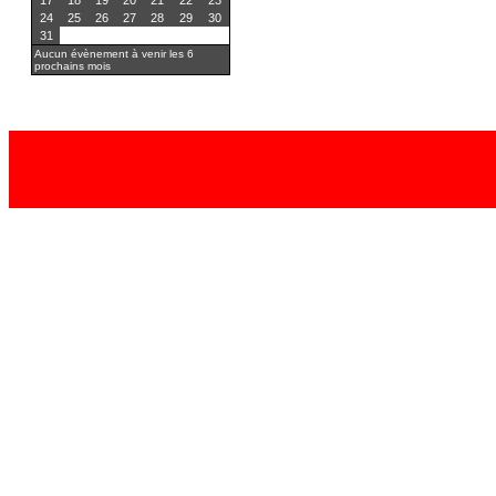
17
18
19
20
21
22
23
24
25
26
27
28
29
30
31
Aucun évènement à venir les 6
prochains mois