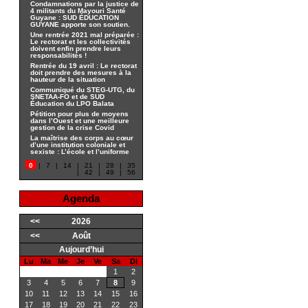
Condamnations par la justice de
4 militants du Mayouri Santé
Guyane : SUD ÉDUCATION
GUYANE apporte son soutien.
Une rentrée 2021 mal préparée :
Le rectorat et les collectivités
doivent enfin prendre leurs
responsabilités !
Rentrée du 19 avril : Le rectorat
doit prendre des mesures à la
hauteur de la situation
Communiqué du STEG-UTG, du
SNETAA-FO et de SUD
Éducation du LPO Balata
Pétition pour plus de moyens
dans l’Ouest et une meilleure
gestion de la crise Covid
La maîtrise des corps au cœur
d’une institution coloniale et
sexiste : L’école et l’uniforme
0
|
7
|
14
|
21
|
28
|
35
|
42
|
49
|
56
Agenda
<<
2026
<<
Août
Aujourd’hui
Lu
Ma
Me
Je
Ve
Sa
Di
1
2
3
4
5
6
7
8
9
10
11
12
13
14
15
16
17
18
19
20
21
22
23