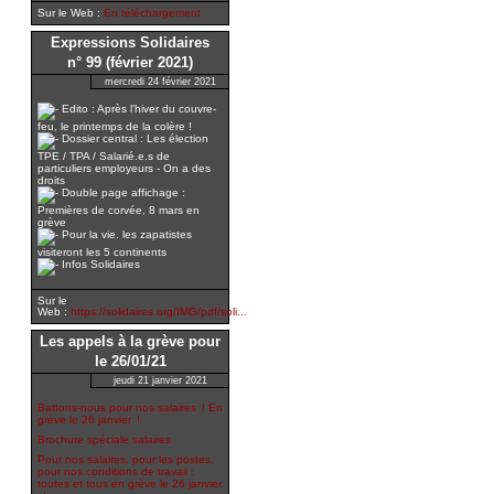
Sur le Web :
En téléchargement
Expressions Solidaires
n° 99 (février 2021)
mercredi 24 février 2021
Edito : Après l’hiver du couvre-
feu, le printemps de la colère !
Dossier central : Les élection
TPE / TPA / Salarié.e.s de
particuliers employeurs - On a des
droits
Double page affichage :
Premières de corvée, 8 mars en
grève
Pour la vie. les zapatistes
visiteront les 5 continents
Infos Solidaires
Sur le
Web :
https://solidaires.org/IMG/pdf/soli...
Les appels à la grève pour
le 26/01/21
jeudi 21 janvier 2021
Battons-nous pour nos salaires ! En
grève le 26 janvier !
Brochure spéciale salaires
Pour nos salaires, pour les postes,
pour nos conditions de travail :
toutes et tous en grève le 26 janvier