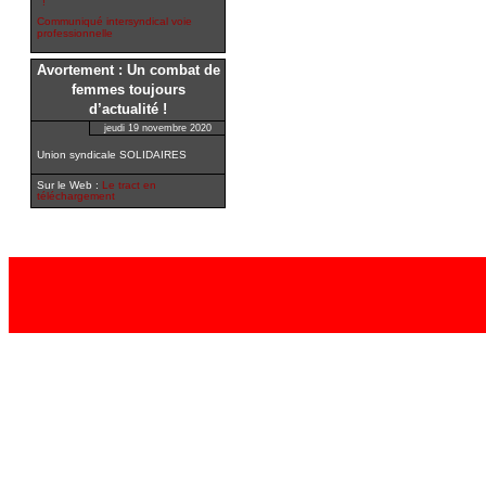
!
Communiqué intersyndical voie
professionnelle
Avortement : Un combat de
femmes toujours
d’actualité !
jeudi 19 novembre 2020
Union syndicale SOLIDAIRES
Sur le Web :
Le tract en
téléchargement