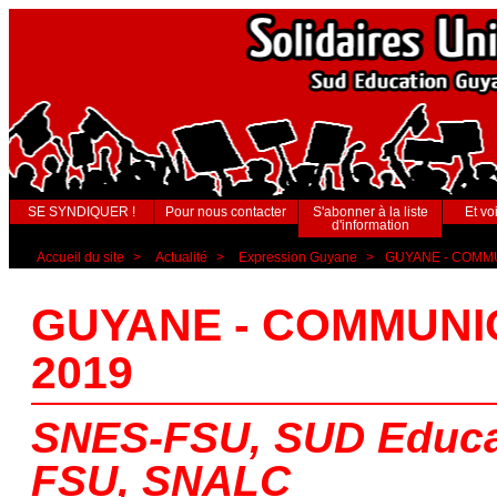
SE SYNDIQUER !
Pour nous contacter
S'abonner à la liste
Et voi
d'information
Accueil du site
>
Actualité
>
Expression Guyane
>
GUYANE - COMMUN
GUYANE - COMMUNIQU
2019
SNES-FSU, SUD Educa
FSU, SNALC