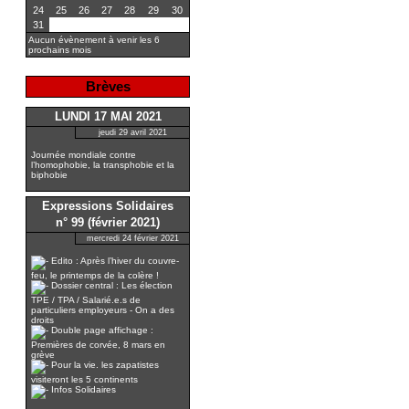
24
25
26
27
28
29
30
31
Aucun évènement à venir les 6
prochains mois
Brèves
LUNDI 17 MAI 2021
jeudi 29 avril 2021
Journée mondiale contre
l’homophobie, la transphobie et la
biphobie
Expressions Solidaires
n° 99 (février 2021)
mercredi 24 février 2021
Edito : Après l’hiver du couvre-
feu, le printemps de la colère !
Dossier central : Les élection
TPE / TPA / Salarié.e.s de
particuliers employeurs - On a des
droits
Double page affichage :
Premières de corvée, 8 mars en
grève
Pour la vie. les zapatistes
visiteront les 5 continents
Infos Solidaires