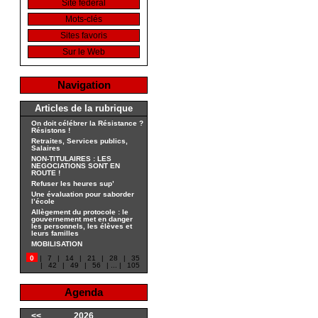
Site fédéral
Mots-clés
Sites favoris
Sur le Web
Navigation
Articles de la rubrique
On doit célébrer la Résistance ?
Résistons !
Retraites, Services publics,
Salaires
NON-TITULAIRES : LES
NEGOCIATIONS SONT EN
ROUTE !
Refuser les heures sup’
Une évaluation pour saborder
l’école
Allègement du protocole : le
gouvernement met en danger
les personnels, les élèves et
leurs familles
MOBILISATION
0
|
7
|
14
|
21
|
28
|
35
|
42
|
49
|
56
|
...
|
105
Agenda
<<
2026