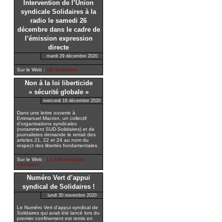
Intervention de l’Union
syndicale Solidaires à la
radio le samedi 26
décembre dans le cadre de
l’émission expression
directe
mardi 29 décembre 2020
Sur le Web :
US Solidaires
Non à la loi liberticide
« sécurité globale »
mercredi 16 décembre 2020
Dans une lettre ouverte à
Emmanuel Macron, un collectif
d’organisations syndicales
(notamment SUD-Solidaires) et de
journalistes demande le retrait des
articles 21, 22 et 24 au nom du
respect des libertés fondamentales.
Sur le Web :
La Tribune dans
Libération
Numéro Vert d’appui
syndical de Solidaires !
lundi 30 novembre 2020
Le Numéro Vert d’appui syndical de
Solidaires qui avait été lancé lors du
premier confinement est remis en