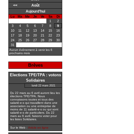
<<
Août
Aujourd’hui
Lu
Ma
Me
Je
Ve
Sa
Di
1
2
3
4
5
6
7
8
9
10
11
12
13
14
15
16
17
18
19
20
21
22
23
24
25
26
27
28
29
30
31
Aucun évènement à venir les 6
prochains mois
Brèves
Elections TPE/TPA : votons
Solidaires
lundi 22 mars 2021
Du 22 mars au 6 avril auront lieu les
élections TPE/TPA. Nous
connaissons toutes et tous des
salarié-e-s qui travaillent dans une
association ou une entreprise de
moins de 11 salarié-e-s ou qui sont
salarié-e-s de particuliers. Du 22
mars au 6 avril, faisons voter pour
les listes Solidaires.
Sur le Web :
Article en ligne