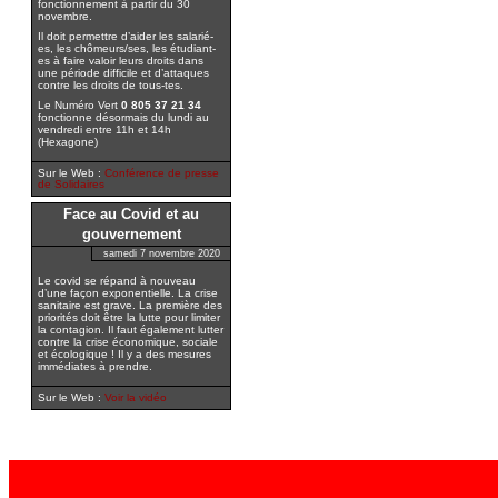
fonctionnement à partir du 30
novembre.
Il doit permettre d’aider les salarié-
es, les chômeurs/ses, les étudiant-
es à faire valoir leurs droits dans
une période difficile et d’attaques
contre les droits de tous-tes.
Le Numéro Vert
0 805 37 21 34
fonctionne désormais du lundi au
vendredi entre 11h et 14h
(Hexagone)
Sur le Web :
Conférence de presse
de Solidaires
Face au Covid et au
gouvernement
samedi 7 novembre 2020
Le covid se répand à nouveau
d’une façon exponentielle. La crise
sanitaire est grave. La première des
priorités doit être la lutte pour limiter
la contagion. Il faut également lutter
contre la crise économique, sociale
et écologique ! Il y a des mesures
immédiates à prendre.
Sur le Web :
Voir la vidéo