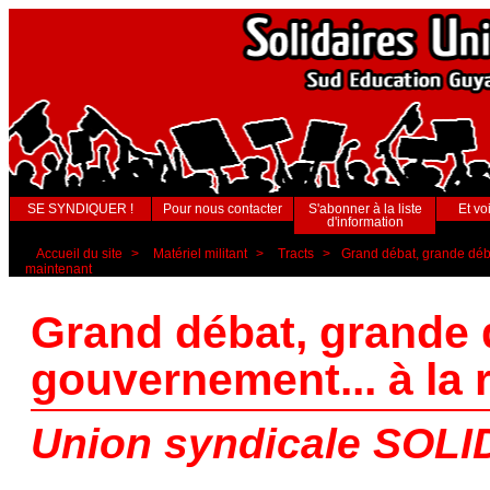
SE SYNDIQUER !
Pour nous contacter
S'abonner à la liste
Et voi
d'information
Accueil du site
>
Matériel militant
>
Tracts
>
Grand débat, grande débâ
maintenant
Grand débat, grande 
gouvernement... à la 
Union syndicale SOL