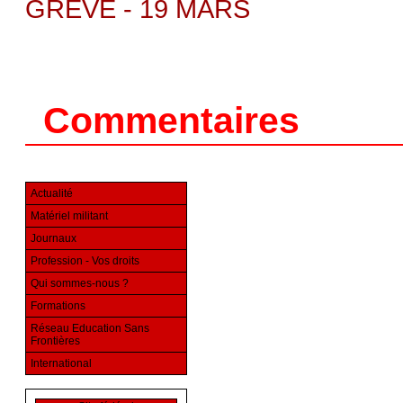
GREVE - 19 MARS
Commentaires
Actualité
Matériel militant
Journaux
Profession - Vos droits
Qui sommes-nous ?
Formations
Réseau Education Sans
Frontières
International