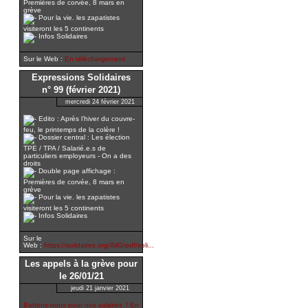
Premières de corvée, 8 mars en
grève
Pour la vie. les zapatistes
visiteront les 5 continents
Infos Solidaires
Sur le Web :
En téléchargement
Expressions Solidaires
n° 99 (février 2021)
mercredi 24 février 2021
Edito : Après l’hiver du couvre-
feu, le printemps de la colère !
Dossier central : Les élection
TPE / TPA / Salarié.e.s de
particuliers employeurs - On a des
droits
Double page affichage :
Premières de corvée, 8 mars en
grève
Pour la vie. les zapatistes
visiteront les 5 continents
Infos Solidaires
Sur le
Web :
https://solidaires.org/IMG/pdf/soli...
Les appels à la grève pour
le 26/01/21
jeudi 21 janvier 2021
Battons-nous pour nos salaires ! En