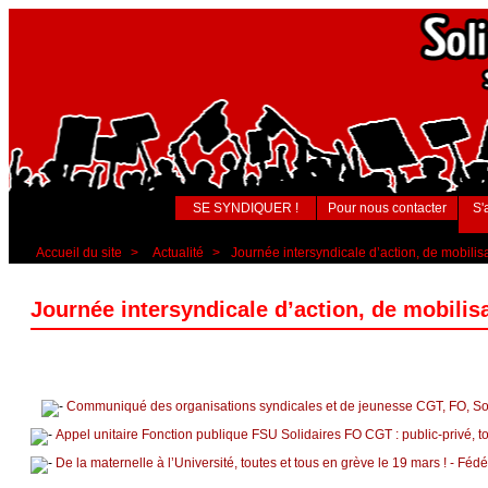
SE SYNDIQUER !
Pour nous contacter
S'
Accueil du site
>
Actualité
>
Journée intersyndicale d’action, de mobilis
Journée intersyndicale d’action, de mobilis
Communiqué des organisations syndicales et de jeunesse CGT, FO, S
Appel unitaire Fonction publique FSU Solidaires FO CGT : public-privé, 
De la maternelle à l’Université, toutes et tous en grève le 19 mars ! - Fé