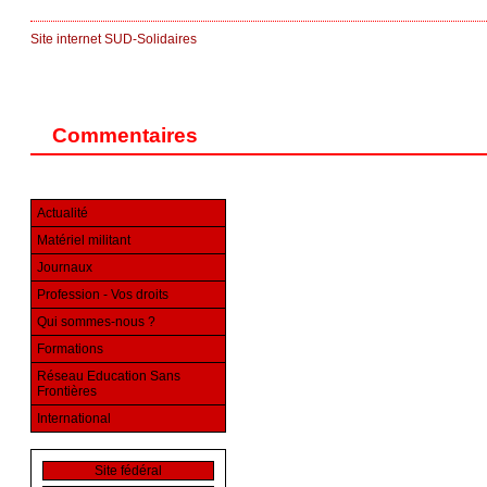
Site internet SUD-Solidaires
Commentaires
Actualité
Matériel militant
Journaux
Profession - Vos droits
Qui sommes-nous ?
Formations
Réseau Education Sans
Frontières
International
Site fédéral