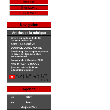
Mots-clés
Sites favoris
Sur le Web
Navigation
Articles de la rubrique
Grève au collège 5 de St
Laurent du Maroni
APPEL A LA GRÈVE
JOURNÉE ECOLE MORTE
Pendant qu’on saigne le public,
le privé est toujours plus
subventionné
Journée du 7 Octobre 2009
AVIS D’ALERTE ROUGE
Pour un véritable Plan
Éducation Guyane
0
|
...
|
28
|
35
|
42
|
49
|
56
|
63
|
70
|
77
|
84
|
...
|
371
Agenda
<<
2026
<<
Août
Aujourd’hui