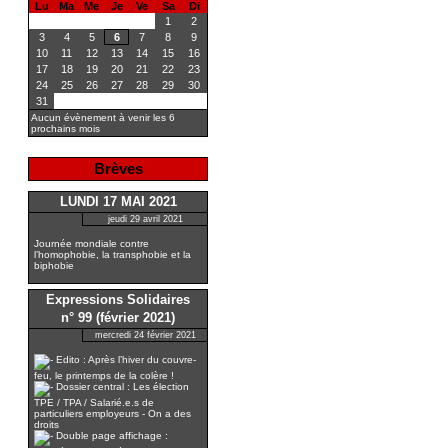
Lu
Ma
Me
Je
Ve
Sa
Di
1
2
3
4
5
6
7
8
9
10
11
12
13
14
15
16
17
18
19
20
21
22
23
24
25
26
27
28
29
30
31
Aucun évènement à venir les 6
prochains mois
Brèves
LUNDI 17 MAI 2021
jeudi 29 avril 2021
Journée mondiale contre
l’homophobie, la transphobie et la
biphobie
Expressions Solidaires
n° 99 (février 2021)
mercredi 24 février 2021
Edito : Après l’hiver du couvre-
feu, le printemps de la colère !
Dossier central : Les élection
TPE / TPA / Salarié.e.s de
particuliers employeurs - On a des
droits
Double page affichage :