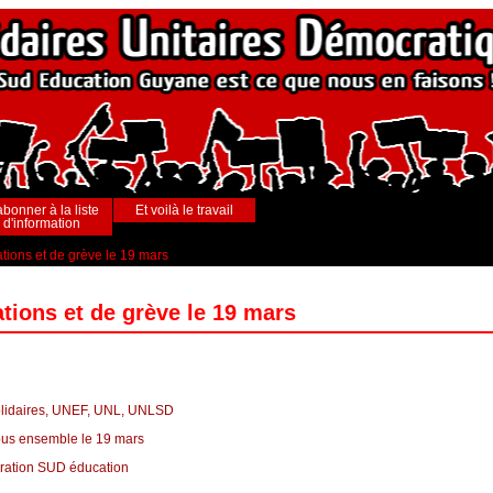
abonner à la liste
Et voilà le travail
d'information
ations et de grève le 19 mars
ations et de grève le 19 mars
olidaires, UNEF, UNL, UNLSD
tous ensemble le 19 mars
dération SUD éducation