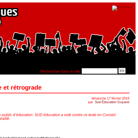
Rechercher dans le site
 et rétrograde
dimanche 17 février 2019
par
Sud Éducation Guyane
 public d’éducation. SUD éducation a voté contre ce texte en Conseil
ralité.