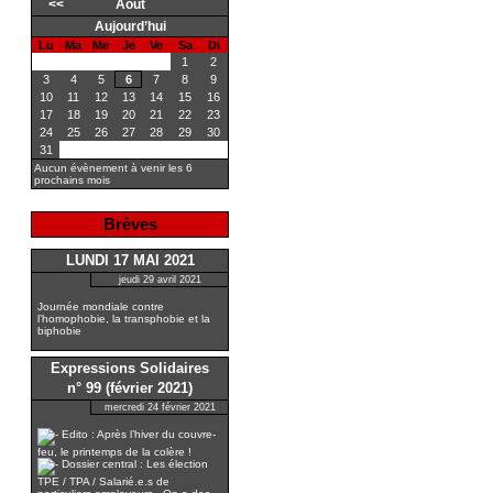
<<
Août
Aujourd’hui
Lu
Ma
Me
Je
Ve
Sa
Di
1
2
3
4
5
6
7
8
9
10
11
12
13
14
15
16
17
18
19
20
21
22
23
24
25
26
27
28
29
30
31
Aucun évènement à venir les 6
prochains mois
Brèves
LUNDI 17 MAI 2021
jeudi 29 avril 2021
Journée mondiale contre
l’homophobie, la transphobie et la
biphobie
Expressions Solidaires
n° 99 (février 2021)
mercredi 24 février 2021
Edito : Après l’hiver du couvre-
feu, le printemps de la colère !
Dossier central : Les élection
TPE / TPA / Salarié.e.s de