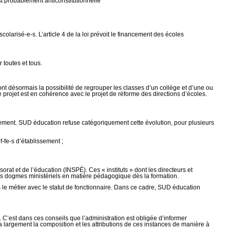
est probablement anticonstitutionnelle
colarisé-e-s. L’article 4 de la loi prévoit le financement des écoles
 toutes et tous.
nt désormais la possibilité de regrouper les classes d’un collège et d’une ou
 projet est en cohérence avec le projet de réforme des directions d’écoles.
gnement. SUD éducation refuse catégoriquement cette évolution, pour plusieurs
-fe-s d’établissement ;
orat et de l’éducation (INSPÉ). Ces « instituts » dont les directeurs et
r les dogmes ministériels en matière pédagogique dès la formation.
le métier avec le statut de fonctionnaire. Dans ce cadre, SUD éducation
C’est dans ces conseils que l’administration est obligée d’informer
a largement la composition et les attributions de ces instances de manière à