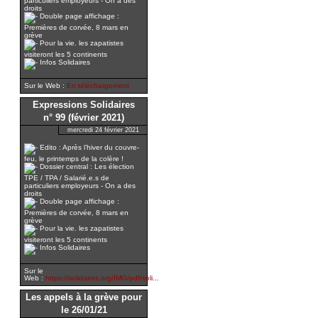
particuliers employeurs - On a des
droits
Double page affichage :
Premières de corvée, 8 mars en
grève
Pour la vie. les zapatistes
visiteront les 5 continents
Infos Solidaires
Sur le Web :
En téléchargement
Expressions Solidaires
n° 99 (février 2021)
mercredi 24 février 2021
Edito : Après l’hiver du couvre-
feu, le printemps de la colère !
Dossier central : Les élection
TPE / TPA / Salarié.e.s de
particuliers employeurs - On a des
droits
Double page affichage :
Premières de corvée, 8 mars en
grève
Pour la vie. les zapatistes
visiteront les 5 continents
Infos Solidaires
Sur le
Web :
https://solidaires.org/IMG/pdf/soli...
Les appels à la grève pour
le 26/01/21