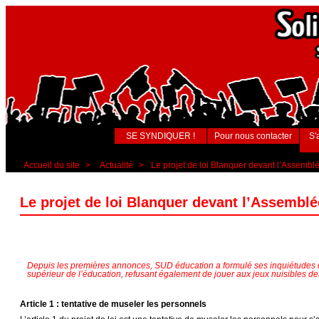
SE SYNDIQUER !
Pour nous contacter
S'
Accueil du site
>
Actualité
>
Le projet de loi Blanquer devant l’Assemblé
Le projet de loi Blanquer devant l’Assemblé
Depuis les premières annonces, SUD éducation a formulé ses inquiétudes qu
supérieur de l’éducation, refusant également de jouer aux jeux nuisibles des
Article 1 : tentative de museler les personnels