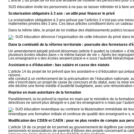
L’article 1 du projet de loi est une tentative de museler les personnels pour s
SUD éducation invite les personnels à ne pas se laisser intimider et à faire un
Scolarisation obligatoire à 3 ans : un alibi pour financer le privé
La scolarisation obligatoire à 3 ans prévue par l’articles 3 n’est pas une mesu
maternelles privées dès 3 ans. Ces deux articles constituent donc un cadeau de
Dans la même idée, le projet de loi institue des établissements publics locau
SUD éducation dénonce l’organisation de cette intrusion du privé dans le s
Dans la continuité de la réforme territoriale : poursuite des fermetures d’
Un amendement adopté prévoit désormais (article 6 quater) la création « d’éta
plusieurs écoles situées dans « le même bassin de vie ». Après les regroupeme
Les enseignant-e-s des écoles seraient placé-e-s sous l’autorité hiérarchique 
Assistant-e-s d’éducation : bas salaire et casse des statuts
L’article 14 du projet de loi prévoit que les assistant-e-s d’éducation qui p
raisons :
elle conduit à un renforcement de la précarisation de l’éducation nationale, av
elle s’inscrit dans un projet de casse du concours et du statut, avec la mise 
elle décline une forme inédite d’austérité budgétaire, avec une rémunératio
Reprise en main autoritaire de la formation
Parallèlement, la loi prévoit la reprise en main par le ministère de la formatio
directrices ne seront plus désigné-e-s par les enseignant-e-s mais par l’autori
SUD éducation revendique au contraire la titularisation immédiate de tou
revendique une formation initiale et continue de qualité des enseignant-e-s, 
Modification des CDEN et CAEN : pour ne plus rendre de compte aux pers
L’article 18 de ce projet de loi permet au gouvernement de légiférer par ord
personnels et associations de parents d’élèves des projets concernant la cart