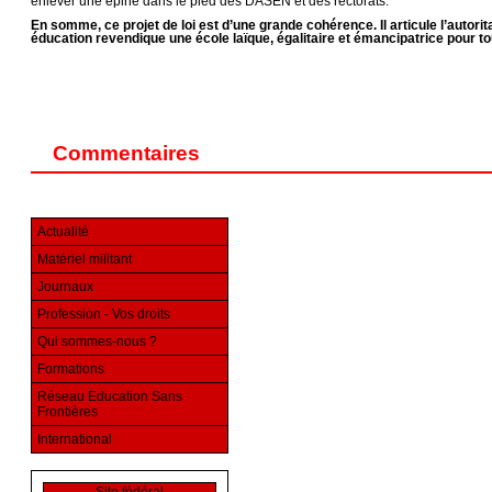
enlever une épine dans le pied des DASEN et des rectorats.
En somme, ce projet de loi est d’une grande cohérence. Il articule l’auto
éducation revendique une école laïque, égalitaire et émancipatrice pour t
Commentaires
Actualité
Matériel militant
Journaux
Profession - Vos droits
Qui sommes-nous ?
Formations
Réseau Education Sans
Frontières
International