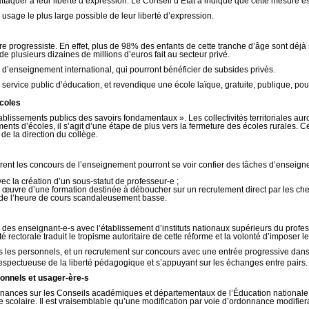
’attaquer à leur liberté d’expression. Le Conseil d’État a indiqué que cette mesure 
 usage le plus large possible de leur liberté d’expression.
re progressiste. En effet, plus de 98% des enfants de cette tranche d’âge sont déjà s
 plusieurs dizaines de millions d’euros fait au secteur privé.
x d’enseignement international, qui pourront bénéficier de subsides privés.
ervice public d’éducation, et revendique une école laïque, gratuite, publique, pour
écoles
blissements publics des savoirs fondamentaux ». Les collectivités territoriales auro
nts d’écoles, il s’agit d’une étape de plus vers la fermeture des écoles rurales. Ce
de la direction du collège.
réparent les concours de l’enseignement pourront se voir confier des tâches d’ensei
ec la création d’un sous-statut de professeur-e ;
en œuvre d’une formation destinée à déboucher sur un recrutement direct par les chef
n de l’heure de cours scandaleusement basse.
n des enseignant-e-s avec l’établissement d’instituts nationaux supérieurs du profess
té rectorale traduit le tropisme autoritaire de cette réforme et la volonté d’impose
s les personnels, et un recrutement sur concours avec une entrée progressive dans 
respectueuse de la liberté pédagogique et s’appuyant sur les échanges entre pairs.
onnels et usager-ère-s
onnances sur les Conseils académiques et départementaux de l’Éducation nationale. 
e scolaire. Il est vraisemblable qu’une modification par voie d’ordonnance modifier