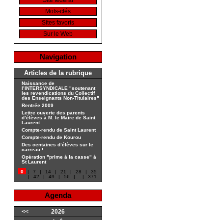
Site fédéral
Mots-clés
Sites favoris
Sur le Web
Navigation
Articles de la rubrique
Naissance de
l’INTERSYNDICALE "soutenant
les revendications du Collectif
des Enseignants Non-Titulaires"
Rentrée 2009
Lettre ouverte des parents
d’élèves à M. le Maire de Saint
Laurent
Compte-rendu de Saint Laurent
Compte-rendu de Kourou
Des centaines d’élèves sur le
carreau !
Opération "prime à la casse" à
St Laurent
0
|
7
|
14
|
21
|
28
|
35
|
42
|
49
|
56
|
...
|
371
Agenda
<<
2026