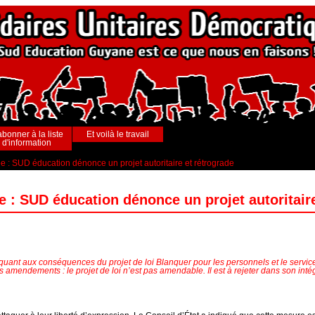
abonner à la liste
Et voilà le travail
d'information
e : SUD éducation dénonce un projet autoritaire et rétrograde
e : SUD éducation dénonce un projet autoritaire
ant aux conséquences du projet de loi Blanquer pour les personnels et le service
 amendements : le projet de loi n’est pas amendable. Il est à rejeter dans son intég