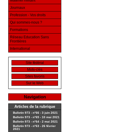
Matériel militant
Journaux
Profession - Vos droits
Qui sommes-nous ?
Formations
Réseau Education Sans
Frontières
International
Site fédéral
Mots-clés
Sites favoris
Sur le Web
Navigation
Articles de la rubrique
Bulletin 973 - n°66 - 3 juin 2021
Bulletin 973 - n°65 - 10 mai 2021
Bulletin 973 - n°64 - 2 mai 2021
Bulletin 973 - n°63 - 26 février
2021