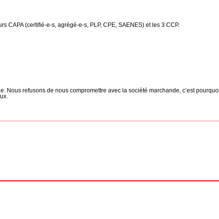
rs CAPA (certifié-e-s, agrégé-e-s, PLP, CPE, SAENES) et les 3 CCP.
que. Nous refusons de nous compromettre avec la société marchande, c’est pourquo
aux.