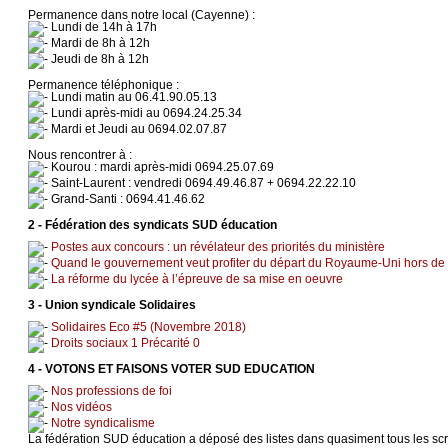
Permanence dans notre local (Cayenne) :
Lundi de 14h à 17h
Mardi de 8h à 12h
Jeudi de 8h à 12h
Permanence téléphonique :
Lundi matin au 06.41.90.05.13
Lundi après-midi au 0694.24.25.34
Mardi et Jeudi au 0694.02.07.87
Nous rencontrer à :
Kourou : mardi après-midi 0694.25.07.69
Saint-Laurent : vendredi 0694.49.46.87 + 0694.22.22.10
Grand-Santi : 0694.41.46.62
2 - Fédération des syndicats SUD éducation
Postes aux concours : un révélateur des priorités du ministère
Quand le gouvernement veut profiter du départ du Royaume-Uni hors de l
La réforme du lycée à l’épreuve de sa mise en oeuvre
3 - Union syndicale Solidaires
Solidaires Eco #5 (Novembre 2018)
Droits sociaux 1 Précarité 0
4 - VOTONS ET FAISONS VOTER SUD EDUCATION
Nos professions de foi
Nos vidéos
Notre syndicalisme
La fédération SUD éducation a déposé des listes dans quasiment tous les scr