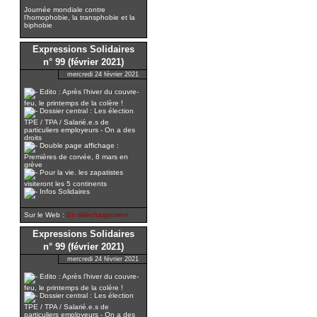
Journée mondiale contre
l’homophobie, la transphobie et la
biphobie
Expressions Solidaires
n° 99 (février 2021)
mercredi 24 février 2021
Edito : Après l’hiver du couvre-
feu, le printemps de la colère !
Dossier central : Les élection
TPE / TPA / Salarié.e.s de
particuliers employeurs - On a des
droits
Double page affichage :
Premières de corvée, 8 mars en
grève
Pour la vie. les zapatistes
visiteront les 5 continents
Infos Solidaires
Sur le Web :
En téléchargement
Expressions Solidaires
n° 99 (février 2021)
mercredi 24 février 2021
Edito : Après l’hiver du couvre-
feu, le printemps de la colère !
Dossier central : Les élection
TPE / TPA / Salarié.e.s de
particuliers employeurs - On a des