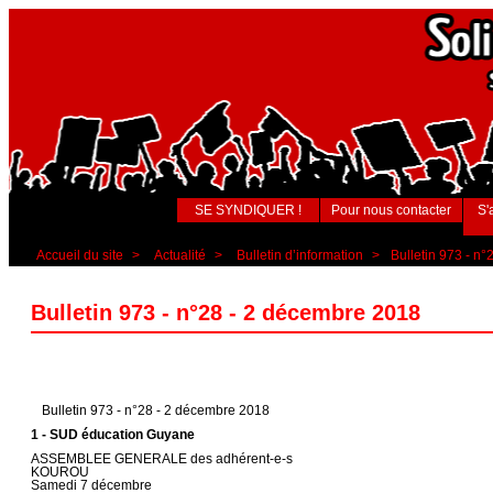
SE SYNDIQUER !
Pour nous contacter
S'
Accueil du site
>
Actualité
>
Bulletin d’information
>
Bulletin 973 - n
Bulletin 973 - n°28 - 2 décembre 2018
Bulletin 973 - n°28 - 2 décembre 2018
1 - SUD éducation Guyane
ASSEMBLEE GENERALE des adhérent-e-s
KOUROU
Samedi 7 décembre