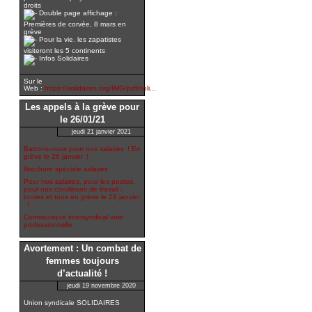
droits
Double page affichage :
Premières de corvée, 8 mars en
grève
Pour la vie. les zapatistes
visiteront les 5 continents
Infos Solidaires
Sur le
Web :
https://solidaires.org/IMG/pdf/soli...
Les appels à la grève pour
le 26/01/21
jeudi 21 janvier 2021
Battons-nous pour nos salaires ! En
grève le 26 janvier !
Brochure spéciale salaires
Pour nos salaires, pour les postes,
pour nos conditions de travail :
toutes et tous en grève le 26 janvier
!
Communiqué intersyndical voie
professionnelle
Avortement : Un combat de
femmes toujours
d’actualité !
jeudi 19 novembre 2020
Union syndicale SOLIDAIRES