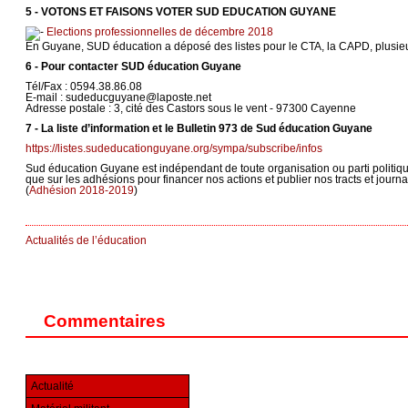
5 - VOTONS ET FAISONS VOTER SUD EDUCATION GUYANE
Elections professionnelles de décembre 2018
En Guyane, SUD éducation a déposé des listes pour le CTA, la CAPD, plusieu
6 - Pour contacter SUD éducation Guyane
Tél/Fax : 0594.38.86.08
E-mail : sudeducguyane@laposte.net
Adresse postale : 3, cité des Castors sous le vent - 97300 Cayenne
7 - La liste d’information et le Bulletin 973 de Sud éducation Guyane
https://listes.sudeducationguyane.org/sympa/subscribe/infos
Sud éducation Guyane est indépendant de toute organisation ou parti politi
que sur les adhésions pour financer nos actions et publier nos tracts et journ
(
Adhésion 2018-2019
)
Actualités de l’éducation
Commentaires
Actualité